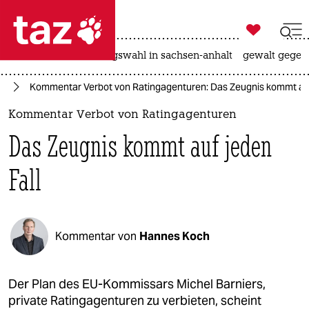

taz zahl ich
hitze
surfen
landtagswahl in sachsen-anhalt
gewalt gegen

taz zahl ich
te
Kommentar Verbot von Ratingagenturen: Das Zeugnis kommt auf
taz zahl ich
Kommentar Verbot von Ratingagenturen
themen
Das Zeugnis kommt auf jeden
politik
Fall
öko
gesellschaft
Kommentar von
Hannes Koch
kultur
sport
Der Plan des EU-Kommissars Michel Barniers,
private Ratingagenturen zu verbieten, scheint