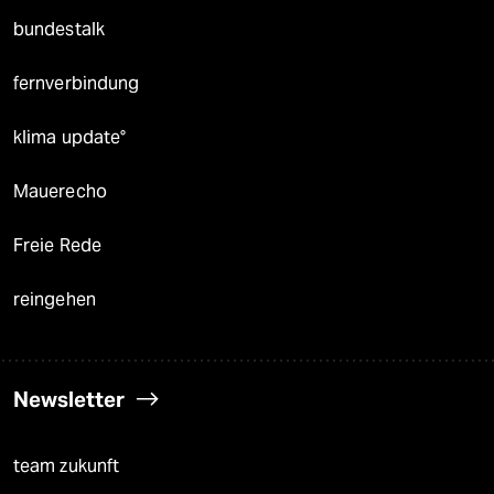
bundestalk
fernverbindung
klima update°
Mauerecho
Freie Rede
reingehen
Newsletter
team zukunft