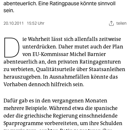
berlin
abenteuerlich. Eine Ratingpause könnte sinnvoll
sein.
nord
20.10.2011
15:52 Uhr
teilen
wahrheit
D
verlag
ie Wahrheit lässt sich allenfalls zeitweise
unterdrücken. Daher mutet auch der Plan
verlag
von EU-Kommissar Michel Barnier
abenteuerlich an, den privaten Ratingagenturen
veranstaltungen
zu verbieten, Qualitätsurteile über Staatsanleihen
shop
herauszugeben. In Ausnahmefällen könnte das
Vorhaben dennoch hilfreich sein.
fragen & hilfe
unterstützen
Dafür gab es in den vergangenen Monaten
mehrere Beispiele. Während etwa die spanische
abo
oder die griechische Regierung einschneidende
genossenschaft
Sparprogramme vorbereiteten, um ihre Schulden