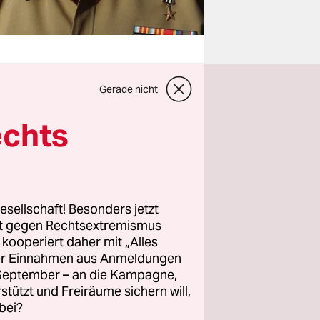
Gerade nicht
 mit der
echts
 schreibt.
 er
 wirkliche
as noch
esellschaft! Besonders jetzt
egen, und
rt gegen Rechtsextremismus
z kooperiert daher mit „Alles
ller Einnahmen aus Anmeldungen
nd
. September – an die Kampagne,
rstützt und Freiräume sichern will,
ei Jahre vor
bei?
ntlich