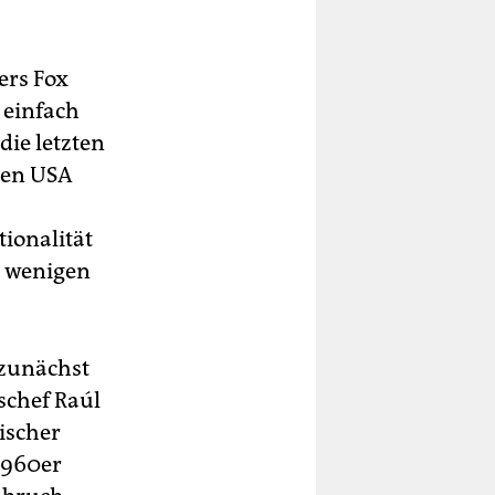
ers Fox
 einfach
ie letzten
den USA
ionalität
n wenigen
 zunächst
schef Raúl
ischer
1960er