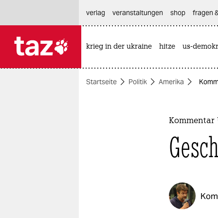
hautnavigation anspringen
hauptinhalt anspringen
footer anspringen
verlag
veranstaltungen
shop
fragen &
krieg in der ukraine
hitze
us-demokr

taz zahl ich
taz zahl ich
Startseite
Politik
Amerika
Komme
themen
politik
Kommentar 
öko
Gesch
gesellschaft
kultur
Kom
sport