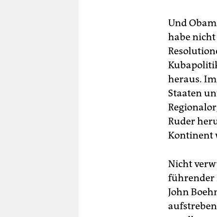
Und Obama h
habe nicht 
Resolution
Kubapoliti
heraus. Im
Staaten un
Regionalor
Ruder heru
Kontinent 
Nicht verw
führender 
John Boehn
aufstreben