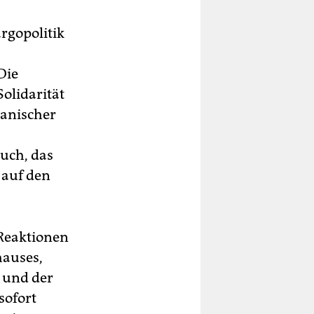
argopolitik
Die
olidarität
kanischer
uch, das
 auf den
Reaktionen
hauses,
h und der
sofort