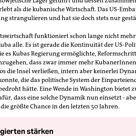
 sowjetische Lager geführt und dessen Zusamme
rlebt als die kubanische Wirtschaft. Das US-Embar
ng strangulieren und hat sie doch stets nur gestä
tswirtschaft funktioniert schon lange nicht mehr
uba alle. Es ist gerade die Kontinuität der US-Poli
ie es Kubas Regierung ermöglichte, Reformschritt
nzugehen, dass zwar immer mehr KubanerInne
os die Insel verließen, intern aber keinerlei Dyn
konnte, die das politische System der Einparteien
bedroht hätte. Eine Wende in Washington bietet z
für, dass eine solche Dynamik nun einsetzt - aber
die größte Chance in den letzten 50 Jahren.
gierten stärken