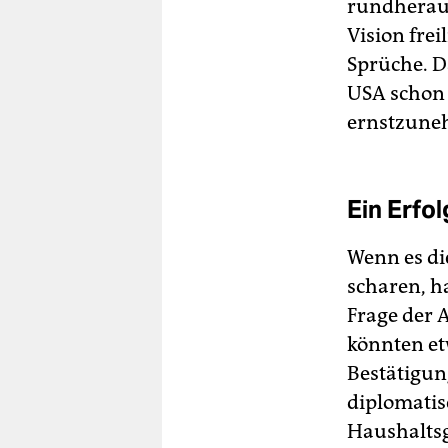
rundheraus
Vision frei
Sprüche. Da
USA schon 
ernstzune
Ein Erfol
Wenn es di
scharen, h
Frage der 
könnten et
Bestätigun
diplomatis
Haushaltsg