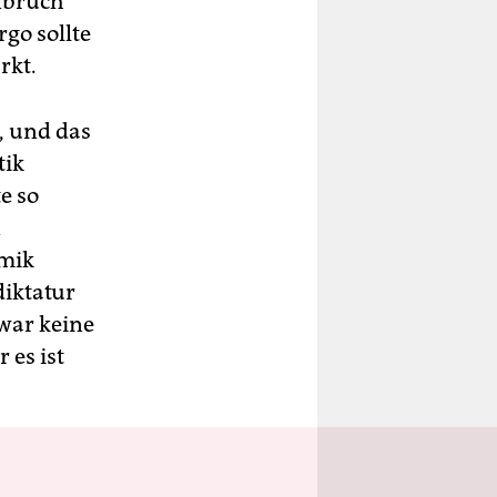
nbruch
go sollte
rkt.
, und das
tik
e so
n
amik
diktatur
war keine
 es ist