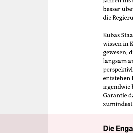
Jahren ins
besser übe
die Regieru
Kubas Staa
wissen in K
gewesen, d
langsam a
perspektivl
entstehen 
irgendwie 
Garantie da
zumindest 
Die Enga