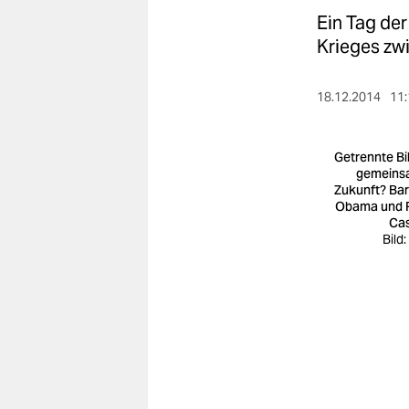
berlin
Ein Tag de
nord
Krieges zw
wahrheit
18.12.2014
11:
verlag
Getrennte Bil
verlag
gemeins
Zukunft? Ba
veranstaltungen
Obama und 
Cas
shop
Bild
fragen & hilfe
unterstützen
abo
genossenschaft