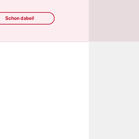
 vielen
 der Schritt
Schon dabei!