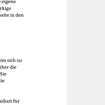
 eigene
arkige
batte in den
 im sich zu
über die
Sie
ie
eiheit für