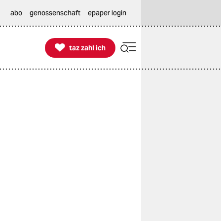
abo
genossenschaft
epaper login

taz zahl ich
taz zahl ich