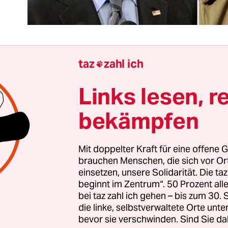
taz
zahl ich

t wirklich ein Stück Geschichte, das Barack Obama
Links lesen, r
kündigten Veränderung der Kubapolitik der USA
Präsident ist an die Grenze dessen gegangen, was
bekämpfen
einer Exekutivvollmachten ausrichten kann. Eine
rung der Beziehungen beider Länder bedeutet d
Mit doppelter Kraft für eine offene G
m steht noch immer das Wirtschaftsembargo entg
brauchen Menschen, die sich vor O
ur der Kongress abschaffen.
einsetzen, unsere Solidarität. Die ta
beginnt im Zentrum“. 50 Prozent a
bama am Mittwoch ankündigte, ist der größte u
bei taz zahl ich gehen – bis zum 30
die linke, selbstverwaltete Orte unte
Schritt dahin seit 1961. Hier ist er also endlich, zw
bevor sie verschwinden. Sind Sie da
iner Amtszeit, jener Präsident, den die Welt eige