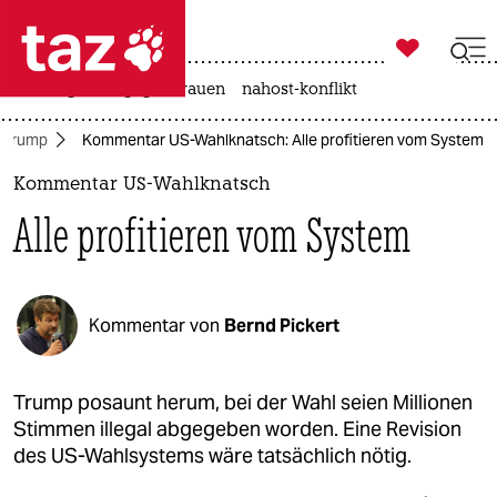

taz zahl ich
hitze
gewalt gegen frauen
nahost-konflikt

taz zahl ich
 Trump
Kommentar US-Wahlknatsch: Alle profitieren vom System
taz zahl ich
Kommentar US-Wahlknatsch
themen
Alle profitieren vom System
politik
öko
Kommentar von
Bernd Pickert
gesellschaft
kultur
Trump posaunt herum, bei der Wahl seien Millionen
Stimmen illegal abgegeben worden. Eine Revision
sport
des US-Wahlsystems wäre tatsächlich nötig.