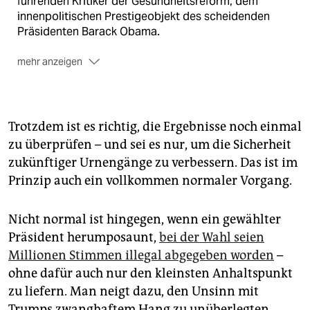
führenden Kritiker der Gesundheitsreform, dem
innenpolitischen Prestigeobjekt des scheidenden
Präsidenten Barack Obama.
mehr anzeigen
Auf seiner Suche nach einem Kandidaten für den
Posten des Außenministers hat Trump nun auch den
früheren General David Petraeus ins Auge gefasst.
Nach einem Gespräch mit Petraeus an seinem New
Trotzdem ist es richtig, die Ergebnisse noch einmal
Yorker Firmensitz zeigte sich Trump am Montag "sehr
zu überprüfen – und sei es nur, um die Sicherheit
beeindruckt", wie er über Twitter erklärte. Auch
zukünftiger Urnengänge zu verbessern. Das ist im
Petraeus sprach von einem "sehr guten Treffen".
Prinzip auch ein vollkommen normaler Vorgang.
Petraeus zählt zu den prominentesten Militärs in den
USA. Er war Oberbefehlshaber der US-Truppen im
Nicht normal ist hingegen, wenn ein gewählter
Irak, der Nato-Kräfte in Afghanistan und Chef des US-
Präsident herumposaunt,
bei der Wahl seien
Zentralkommandos. Am Dienstag wollte Trump seine
Millionen Stimmen illegal abgegeben worden
Gespräche über die Berufung für das State
–
Department fortsetzen. Geplant war ein zweites
ohne dafür auch nur den kleinsten Anhaltspunkt
Treffen mit dem früheren Präsidentschaftskandidaten
zu liefern. Man neigt dazu, den Unsinn mit
Mitt Romney. (ap/afp)
Trumps zwanghaftem Hang zu unüberlegten