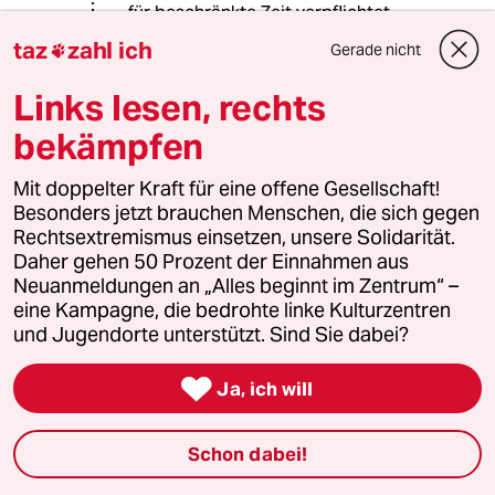
für beschränkte Zeit verpflichtet
hatte eine überproportionale Anzahl
taz
zahl ich
Gerade nicht

der Wahllokale zu öffnen.
Links lesen, rechts
Nun, das Handling von den Primaries
zeigt deutlich, wer von den beiden
bekämpfen
Parteien sich mehr dem
demokratischen Prozeß verpflichtet
Mit doppelter Kraft für eine offene Gesellschaft!
fühlt.
Besonders jetzt brauchen Menschen, die sich gegen
Rechtsextremismus einsetzen, unsere Solidarität.
Daher gehen 50 Prozent der Einnahmen aus
Neuanmeldungen an „Alles beginnt im Zentrum“ –
Mephisto
M
eine Kampagne, die bedrohte linke Kulturzentren
29.11.2016
,
19:11 Uhr
und Jugendorte unterstützt. Sind Sie dabei?
@10236 (Profil gelöscht):
Mist, Sie waren schneller, aber es

Ja, ich will
stimmt: Es gibt in den USA Staaten,
da werden Sie automatisch ins
Wählerverzeichniss eingetragem,
Schon dabei!
sobald Sie ein Nummernschild eines