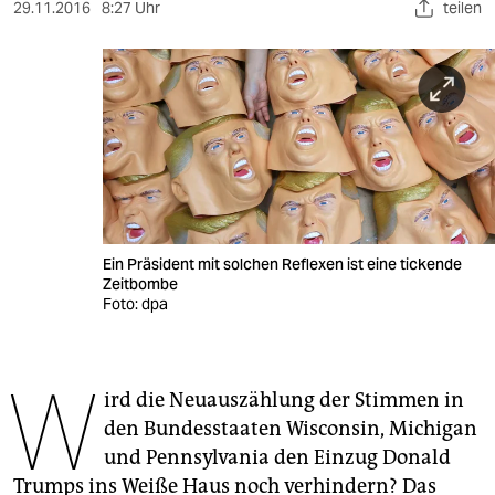
berlin
29.11.2016
8:27 Uhr
teilen
nord
wahrheit
verlag
verlag
veranstaltungen
Ein Präsident mit solchen Reflexen ist eine tickende
shop
Zeitbombe
Foto: dpa
fragen & hilfe
unterstützen
W
ird die Neuauszählung der Stimmen in
abo
den Bundesstaaten Wisconsin, Michigan
genossenschaft
und Pennsylvania den Einzug Donald
Trumps ins Weiße Haus noch verhindern? Das