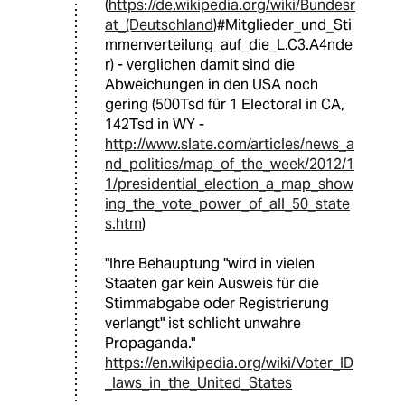
(
https://de.wikipedia.org/wiki/Bundesr
at_(Deutschland
)#Mitglieder_und_Sti
mmenverteilung_auf_die_L.C3.A4nde
r) - verglichen damit sind die
Abweichungen in den USA noch
gering (500Tsd für 1 Electoral in CA,
142Tsd in WY -
http://www.slate.com/articles/news_a
nd_politics/map_of_the_week/2012/1
1/presidential_election_a_map_show
ing_the_vote_power_of_all_50_state
s.htm
)
"Ihre Behauptung "wird in vielen
Staaten gar kein Ausweis für die
Stimmabgabe oder Registrierung
verlangt" ist schlicht unwahre
Propaganda."
https://en.wikipedia.org/wiki/Voter_ID
_laws_in_the_United_States