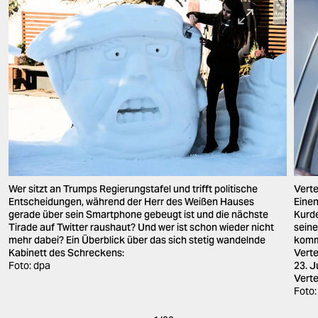
Wer sitzt an Trumps Regierungstafel und trifft politische
Verte
Entscheidungen, während der Herr des Weißen Hauses
Eine
gerade über sein Smartphone gebeugt ist und die nächste
Kurde
Tirade auf Twitter raushaut? Und wer ist schon wieder nicht
seine
mehr dabei? Ein Überblick über das sich stetig wandelnde
komm
Kabinett des Schreckens:
Verte
Foto: dpa
23. J
Verte
Foto: