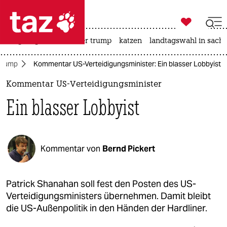

taz zahl ich
bergsteigen
usa unter trump
katzen
landtagswahl in sachs

taz zahl ich
Trump
Kommentar US-Verteidigungsminister: Ein blasser Lobbyist
taz zahl ich
Kommentar US-Verteidigungsminister
themen
Ein blasser Lobbyist
politik
öko
Kommentar von
Bernd Pickert
gesellschaft
kultur
Patrick Shanahan soll fest den Posten des US-
Verteidigungsministers übernehmen. Damit bleibt
sport
die US-Außenpolitik in den Händen der Hardliner.