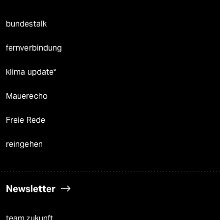
bundestalk
fernverbindung
klima update°
Mauerecho
Freie Rede
reingehen
Newsletter
team zukunft