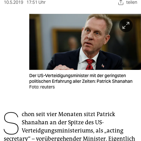
berlin
10.5.2019
17:51 Uhr
teilen
nord
wahrheit
verlag
verlag
veranstaltungen
Der US-Verteidigungsminister mit der geringsten
shop
politischen Erfahrung aller Zeiten: Patrick Shanahan
Foto: reuters
fragen & hilfe
unterstützen
S
chon seit vier Monaten sitzt Patrick
abo
Shanahan an der Spitze des US-
genossenschaft
Verteidgungsministeriums, als „acting
secretary“ – vorübergehender Minister. Eigentlich