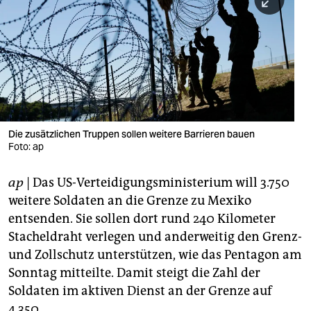
berlin
nord
wahrheit
verlag
verlag
Die zusätzlichen Truppen sollen weitere Barrieren bauen
Foto: ap
veranstaltungen
shop
ap
| Das US-Verteidigungsministerium will 3.750
weitere Soldaten an die Grenze zu Mexiko
fragen & hilfe
entsenden. Sie sollen dort rund 240 Kilometer
unterstützen
Stacheldraht verlegen und anderweitig den Grenz-
und Zollschutz unterstützen, wie das Pentagon am
abo
Sonntag mitteilte. Damit steigt die Zahl der
genossenschaft
Soldaten im aktiven Dienst an der Grenze auf
4.350.