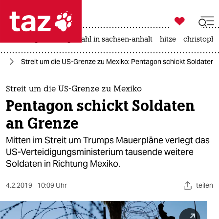

taz zahl ich
iran-krieg
landtagswahl in sachsen-anhalt
hitze
christophe

taz zahl ich
ka
Streit um die US-Grenze zu Mexiko: Pentagon schickt Soldaten 
taz zahl ich
themen
Streit um die US-Grenze zu Mexiko
Pentagon schickt Soldaten
politik
an Grenze
öko
Mitten im Streit um Trumps Mauerpläne verlegt das
US-Verteidigungsministerium tausende weitere
gesellschaft
Soldaten in Richtung Mexiko.
kultur
4.2.2019
10:09 Uhr
teilen
sport