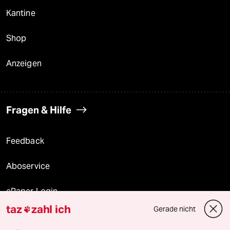
Kantine
Shop
Anzeigen
Fragen & Hilfe
Feedback
Aboservice
ePaper Login
taz
zahl ich
Gerade nicht

Downloads für Abonnierende