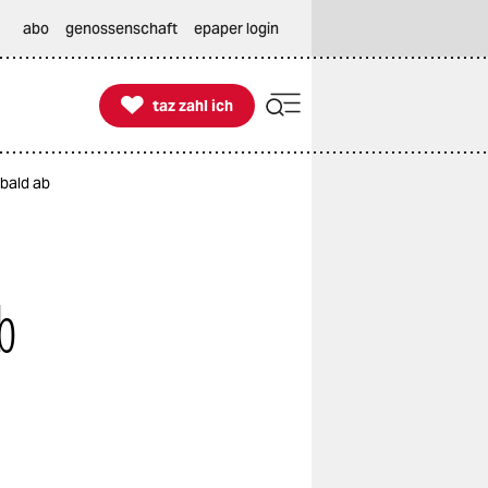
abo
genossenschaft
epaper login

taz zahl ich
taz zahl ich
 bald ab
b