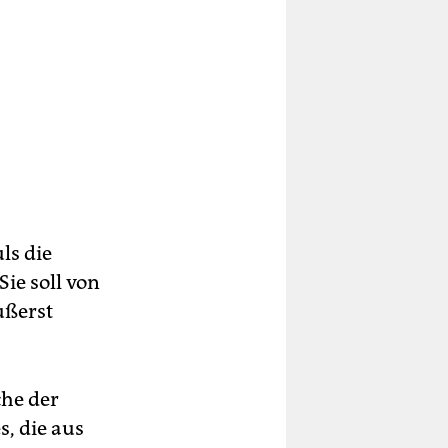
ls die
ie soll von
ußerst
che der
, die aus