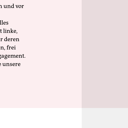
h und vor
lles
 linke,
ür deren
n, frei
ngagement.
e unsere