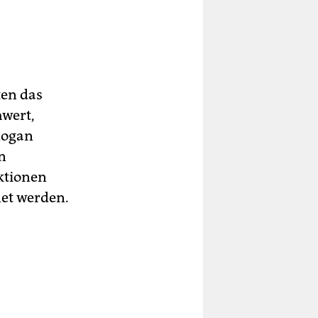
ten das
hwert,
dogan
n
ktionen
net werden.