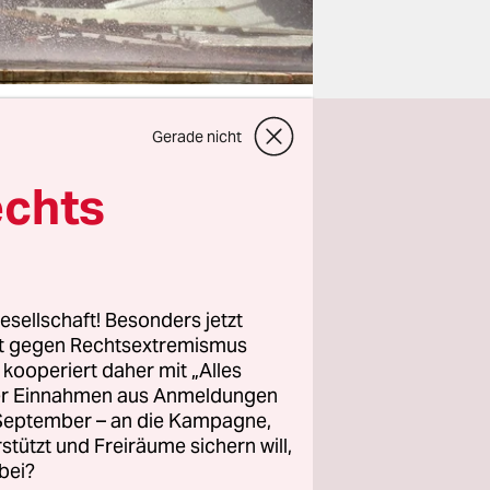
Gerade nicht
echts
p Erdogan
 er in
ist genau
en letzten
nen haben,
esellschaft! Besonders jetzt
rt gegen Rechtsextremismus
z kooperiert daher mit „Alles
ller Einnahmen aus Anmeldungen
nken bei
. September – an die Kampagne,
rstützt und Freiräume sichern will,
ischen
bei?
ner