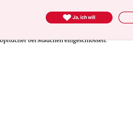
n Mehrheit zählt. Wir wollen eine religiöse Jugen
n, verkündete er und setzte gegen jeden Widerst

Ja, ich will
 des Schulsystems durch, indem jetzt die Kinder
. Schuljahr in die religiösen Imam-Hatip-Schul
opftücher bei Mädchen eingeschlossen.