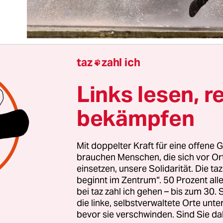
taz
zahl ich

Links lesen, r
 Toleranz, von der Ministerpräsident Recep Tayyi
tern sprach, und die für ihn jetzt beendet sei, hat
bekämpfen
hrheit schon seit Jahren nicht mehr gezeigt. Das 
m in der Türkei. Seit Erdogan und seine AKP bei d
11 nahezu 50 Prozent der Wählerstimmen gewon
Mit doppelter Kraft für eine offene G
brauchen Menschen, die sich vor O
, Toleranz ist nicht mehr nötig.
einsetzen, unsere Solidarität. Die ta
beginnt im Zentrum“. 50 Prozent a
n den Jahren zuvor immer wieder einmal ein Einle
bei taz zahl ich gehen – bis zum 30
die linke, selbstverwaltete Orte unte
ftlichen Konflikten gegeben, macht Erdogan inzw
bevor sie verschwinden. Sind Sie da
l mehr daraus, dass nur noch das Programm sei