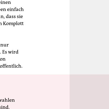
einen
en einfach
n, dass sie
en Komplott
 nur
. Es wird
von
ffentlich.
wahlen
sind.