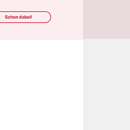
d
and eine
Schon dabei!
 bereits
en wechseln