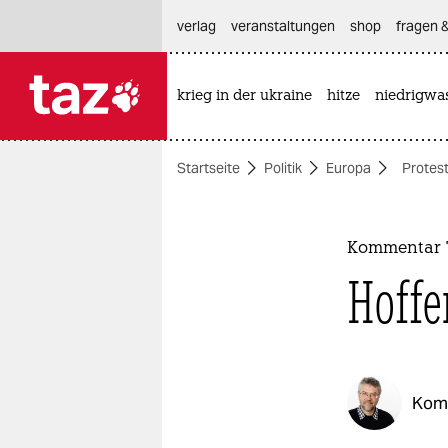
hautnavigation anspringen
hauptinhalt anspringen
footer anspringen
verlag
veranstaltungen
shop
fragen &
krieg in der ukraine
hitze
niedrigwa

taz zahl ich
taz zahl ich
Startseite
Politik
Europa
Protest
themen
politik
Kommentar T
öko
Hoffe
gesellschaft
kultur
Kom
sport