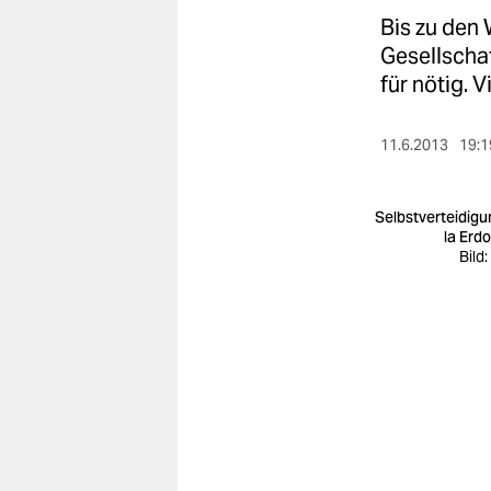
berlin
Bis zu den
nord
Gesellschaf
für nötig. 
wahrheit
verlag
11.6.2013
19:1
verlag
Selbstverteidigu
veranstaltungen
la Erd
Bild
shop
fragen & hilfe
unterstützen
abo
genossenschaft