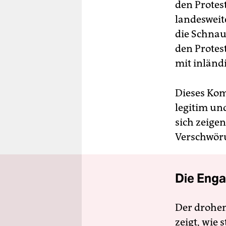
den Protes
landesweit
die Schnauz
den Protes
mit inländi
Dieses Kom
legitim un
sich zeigen
Verschwöru
Die Enga
Der drohe
zeigt, wie