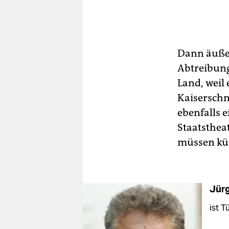
Dann äußer
Abtreibung
Land, weil
Kaiserschn
ebenfalls 
Staatsthea
müssen kün
Jürg
ist T