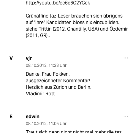
http://youtu.be/ec6c6C2YGek
Grünaffine taz-Leser brauchen sich übrigens
auf "ihre" Kandidaten bloss nix einzubilden..
siehe Trittin (2012, Chantilly, USA) und Özdemir
(2011, GR)..
vjr
V
08.10.2012
,
11:23 Uhr
Danke, Frau Fokken,
ausgezeichneter Kommentar!
Herzlich aus Zürich und Berlin,
Vladimir Rott
edwin
E
08.10.2012
,
11:05 Uhr
Traut sich denn nicht nicht mal mehr die taz,