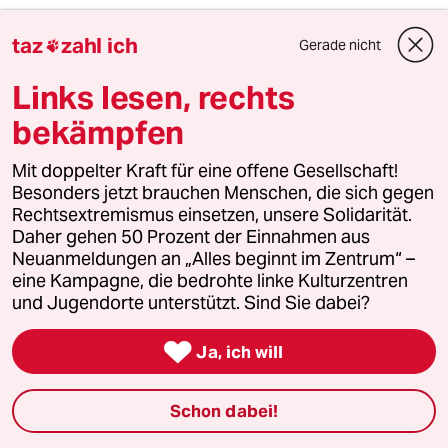
taz
zahl ich
Gerade nicht

Peter Westetmann
PW
08.10.2012
,
10:17 Uhr
Links lesen, rechts
Herr Sreinbrück sagte es ja: er bediene den
bekämpfen
Markt. Und ich bezweifle, dass ihn
Unternehmen für seine Rhetorik bezahlen. Denn
größere "Erleuchtungen" dürften seine
Mit doppelter Kraft für eine offene Gesellschaft!
Vorträge kaum vermitteln. Erhebt sich also die
Besonders jetzt brauchen Menschen, die sich gegen
Frage: mit was bediente er die bevortragten
Rechtsextremismus einsetzen, unsere Solidarität.
Unternehmen und wird es eventuell weiter hin
Daher gehen 50 Prozent der Einnahmen aus
tun? An der Börse nennt sich Ähnliches
Neuanmeldungen an „Alles beginnt im Zentrum“ –
Insidergeschäfte.
eine Kampagne, die bedrohte linke Kulturzentren
und Jugendorte unterstützt. Sind Sie dabei?

Ja, ich will
diplom_hartzi
D
08.10.2012
,
10:17 Uhr
Befremdlich finde ich seine Aussage,
Schon dabei!
vollständige Transparenz gäbe es nur in der