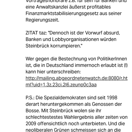
Vortrageshonorare z.B. für sein für Banken und
eine Anwaltskanzlei äußerst profitables
Finanzmarktstabilisierungsgesetz aus seiner
Regierungszeit.
ZITAT taz: "Dennoch ist der Vorwurf absurd,
Banken und Lobbyorganisationen würden
Steinbrück korrumpieren."
Wer gegen die Bestechnung von PolitikerInnen
ist, die in Deutschland immernoch erlaubt ist (!)
kann hier unterschreiben:
http://mailing.abgeordnetenwatch.de:8080/r.ht
ml?uid=1.3z.23ci.2l6.zeunp0c3aa
P.S.: Die Spezialdemokraten sind seit 1998
derart heruntergekommen als Genossen der
Bosse. Mit Steinbrück wolen sie ihr
schlechtestestes Wahlergebnis aller zeiten von
2009 offensichtlich noch unterbieten. Und die
neoliberalen Grünen schmeissen sich an die