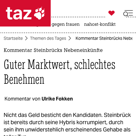

taz zahl ich
hitze
surfen
gewalt gegen frauen
nahost-konflikt

taz zahl ich
Startseite
Themen des Tages
Kommentar Steinbrücks Nebene
taz zahl ich
Kommentar Steinbrücks Nebeneinkünfte
themen
Guter Marktwert, schlechtes
politik
Benehmen
öko
gesellschaft
Kommentar von
Ulrike Fokken
kultur
Nicht das Geld besticht den Kandidaten. Steinbrück
ist bereits durch seine Hybris korrumpiert, durch
sport
sein ihm unwiderstehlich erscheinendes Gehabe als