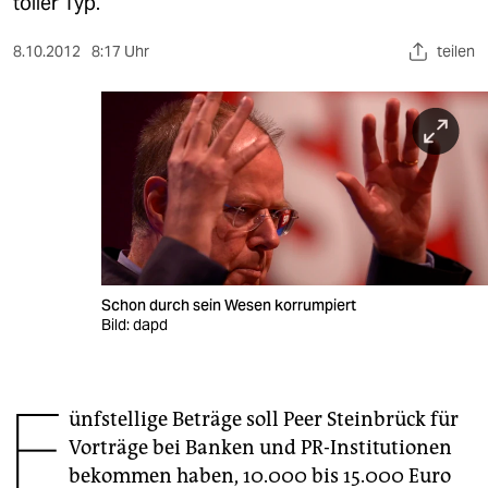
berlin
toller Typ.
nord
8.10.2012
8:17 Uhr
teilen
wahrheit
verlag
verlag
veranstaltungen
shop
Schon durch sein Wesen korrumpiert
fragen & hilfe
Bild: dapd
unterstützen
F
abo
ünfstellige Beträge soll Peer Steinbrück für
Vorträge bei Banken und PR-Institutionen
genossenschaft
bekommen haben, 10.000 bis 15.000 Euro