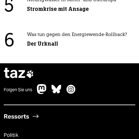
5
Niedrigwasser in Mittel- und Osteuropa
Stromkrise mit Ansage
6
Was tun gegen den Energiewende-Rollback?
Der Urknall
taz

Folgen Sie uns
Ressorts
Politik