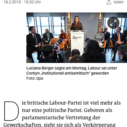
berlin
18.2.2019
19:20 Uhr
teilen
nord
wahrheit
verlag
verlag
veranstaltungen
Luciana Berger sagte am Montag, Labour sei unter
shop
Corbyn „institutionell antisemitisch“ geworden
Foto: dpa
fragen & hilfe
unterstützen
D
ie britische Labour-Partei ist viel mehr als
abo
nur eine politische Partei. Geboren als
genossenschaft
parlamentarische Vertretung der
Gewerkschaften, sieht sie sich als Verkörperung