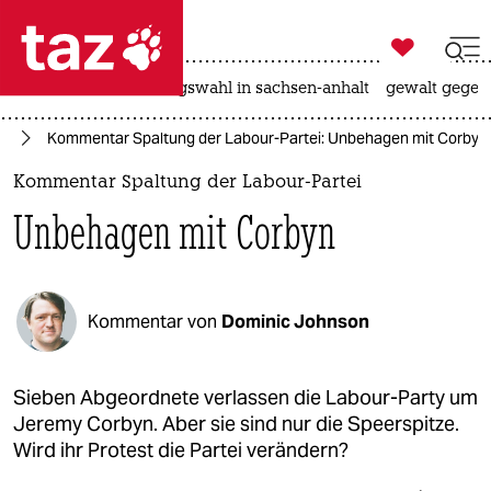

taz zahl ich
hitze
surfen
landtagswahl in sachsen-anhalt
gewalt gegen

taz zahl ich
it
Kommentar Spaltung der Labour-Partei: Unbehagen mit Corbyn
taz zahl ich
Kommentar Spaltung der Labour-Partei
themen
Unbehagen mit Corbyn
politik
öko
Kommentar von
Dominic Johnson
gesellschaft
kultur
Sieben Abgeordnete verlassen die Labour-Party um
Jeremy Corbyn. Aber sie sind nur die Speerspitze.
sport
Wird ihr Protest die Partei verändern?