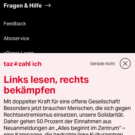
Fragen & Hilfe
Feedback
Aboservice
ePaper Login
taz
zahl ich
Gerade nicht

Downloads für Abonnierende
Links lesen, rechts
bekämpfen
© 2026 taz Verlags und Vertriebs GmbH
Mit doppelter Kraft für eine offene Gesellschaft!
Alle Rechte vorbehalten. Bei rechtlichen Fragen oder für Genehmigungen
wenden Sie sich bitte an
lizenzen@taz.de
Besonders jetzt brauchen Menschen, die sich gegen
Rechtsextremismus einsetzen, unsere Solidarität.
Daher gehen 50 Prozent der Einnahmen aus
Feedback
Redaktionsstatut
Kommune-Richtlinien
KI-
Neuanmeldungen an „Alles beginnt im Zentrum“ –
eine Kampagne, die bedrohte linke Kulturzentren