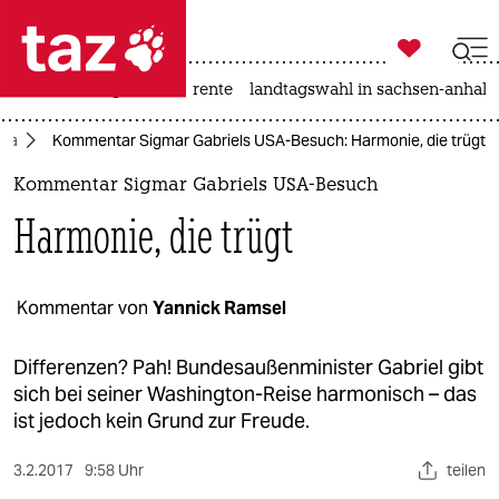

taz zahl ich
hitze
niedrigwasser
rente
landtagswahl in sachsen-anhalt

taz zahl ich
ika
Kommentar Sigmar Gabriels USA-Besuch: Harmonie, die trügt
taz zahl ich
Kommentar Sigmar Gabriels USA-Besuch
themen
Harmonie, die trügt
politik
öko
Kommentar von
Yannick Ramsel
gesellschaft
Differenzen? Pah! Bundesaußenminister Gabriel gibt
sich bei seiner Washington-Reise harmonisch – das
kultur
ist jedoch kein Grund zur Freude.
sport
3.2.2017
9:58 Uhr
teilen