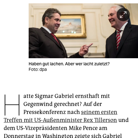
berlin
nord
wahrheit
verlag
verlag
Haben gut lachen. Aber wer lacht zuletzt?
veranstaltungen
Foto: dpa
shop
H
fragen & hilfe
atte Sigmar Gabriel ernsthaft mit
unterstützen
Gegenwind gerechnet? Auf der
Pressekonferenz nach
seinem ersten
abo
Treffen mit US-Außenminister Rex Tillerson
und
genossenschaft
dem US-Vizepräsidenten Mike Pence am
Donnerstag in Washington zeigte sich Gabriel