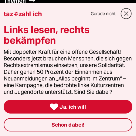
Themen
taz
zahl ich
Gerade nicht

Hitze
Links lesen, rechts
Surfen
bekämpfen
Landtagswahl in Sachsen-Anhalt
Mit doppelter Kraft für eine offene Gesellschaft!
Besonders jetzt brauchen Menschen, die sich gegen
Gewalt gegen Frauen
Rechtsextremismus einsetzen, unsere Solidarität.
Daher gehen 50 Prozent der Einnahmen aus
Neuanmeldungen an „Alles beginnt im Zentrum“ –
Nahost-Konflikt
eine Kampagne, die bedrohte linke Kulturzentren
und Jugendorte unterstützt. Sind Sie dabei?

Verlag
Ja, ich will
Aktuelles
Schon dabei!