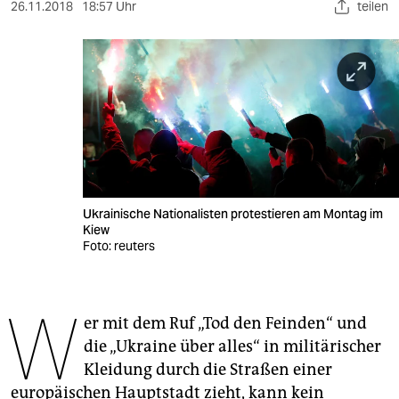
berlin
26.11.2018
18:57 Uhr
teilen
nord
wahrheit
verlag
verlag
veranstaltungen
Ukrainische Nationalisten protestieren am Montag im
shop
Kiew
Foto: reuters
fragen & hilfe
unterstützen
W
er mit dem Ruf „Tod den Feinden“ und
abo
die „Ukraine über alles“ in militärischer
genossenschaft
Kleidung durch die Straßen einer
europäischen Hauptstadt zieht, kann kein