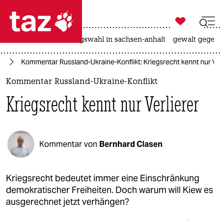

taz zahl ich
hitze
surfen
landtagswahl in sachsen-anhalt
gewalt gegen

taz zahl ich
ne
Kommentar Russland-Ukraine-Konflikt: Kriegsrecht kennt nur Ver
taz zahl ich
Kommentar Russland-Ukraine-Konflikt
themen
Kriegsrecht kennt nur Verlierer
politik
öko
Kommentar von
Bernhard Clasen
gesellschaft
kultur
Kriegsrecht bedeutet immer eine Einschränkung
demokratischer Freiheiten. Doch warum will Kiew es
sport
ausgerechnet jetzt verhängen?