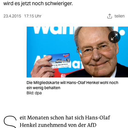
berlin
wird es jetzt noch schwieriger.
nord
23.4.2015
17:15 Uhr
teilen
wahrheit
verlag
verlag
veranstaltungen
shop
Die Mitgliedskarte will Hans-Olaf Henkel wohl noch
fragen & hilfe
ein wenig behalten
Bild: dpa
unterstützen
abo
S
eit Monaten schon hat sich Hans-Olaf
genossenschaft
Henkel zunehmend von der AfD