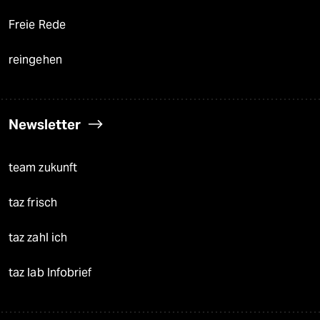
Freie Rede
reingehen
Newsletter
team zukunft
taz frisch
taz zahl ich
taz lab Infobrief