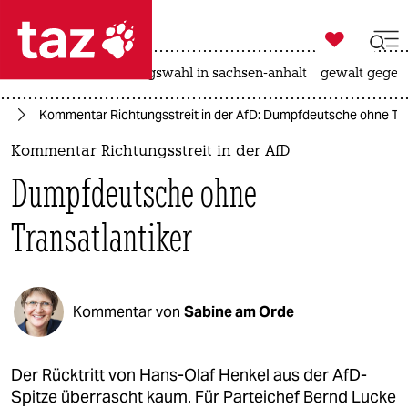

taz zahl ich
hitze
surfen
landtagswahl in sachsen-anhalt
gewalt gegen

taz zahl ich
fD
Kommentar Richtungsstreit in der AfD: Dumpfdeutsche ohne Tra
taz zahl ich
Kommentar Richtungsstreit in der AfD
themen
Dumpfdeutsche ohne
politik
Transatlantiker
öko
gesellschaft
Kommentar von
Sabine am Orde
kultur
sport
Der Rücktritt von Hans-Olaf Henkel aus der AfD-
Spitze überrascht kaum. Für Parteichef Bernd Lucke