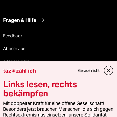
Fragen & Hilfe
Feedback
Aboservice
ePaper Login
taz
zahl ich
Gerade nicht

Downloads für Abonnierende
Links lesen, rechts
bekämpfen
© 2026 taz Verlags und Vertriebs GmbH
Alle Rechte vorbehalten. Bei rechtlichen Fragen oder für Genehmigungen
Mit doppelter Kraft für eine offene Gesellschaft!
wenden Sie sich bitte an
lizenzen@taz.de
Besonders jetzt brauchen Menschen, die sich gegen
Rechtsextremismus einsetzen, unsere Solidarität.