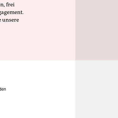
n, frei
ngagement.
e unsere
eden