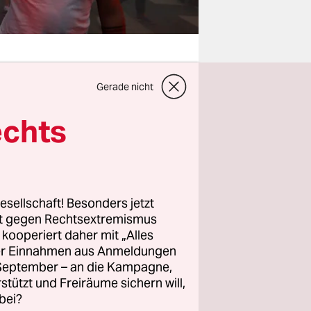
Gerade nicht
ier beim
echts
 Paris bis
n
mermärchen
esellschaft! Besonders jetzt
rt gegen Rechtsextremismus
z kooperiert daher mit „Alles
e
ller Einnahmen aus Anmeldungen
ert,
. September – an die Kampagne,
rstützt und Freiräume sichern will,
hts
bei?
ischen