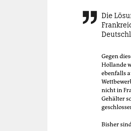
Die Lösun

Frankrei
Deutsch
Gegen diese
Hollande w
ebenfalls 
Wettbewerb
nicht in F
Gehälter s
geschlossen
Bisher sin