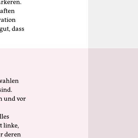
ärkeren.
haften
ration
gut, dass
wahlen
sind.
h und vor
lles
 linke,
ür deren