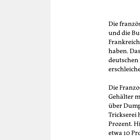
Die franzö
und die Bu
Frankreich 
haben. Das
deutschen 
erschleich
Die Franzos
Gehälter m
über Dumpi
Trickserei
Prozent. H
etwa 10 Pro