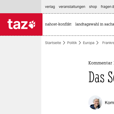
hautnavigation anspringen
hauptinhalt anspringen
footer anspringen
verlag
veranstaltungen
shop
fragen &
nahost-konflikt
landtagswahl in sach

taz zahl ich
taz zahl ich
Startseite
Politik
Europa
Frankr
themen
politik
Kommentar P
öko
Das S
gesellschaft
kultur
Kom
sport