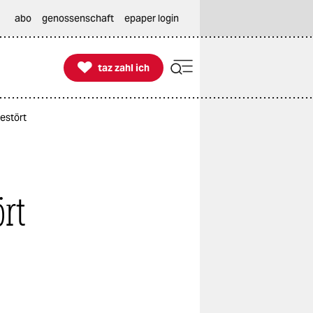
abo
genossenschaft
epaper login

taz zahl ich
taz zahl ich
estört
rt