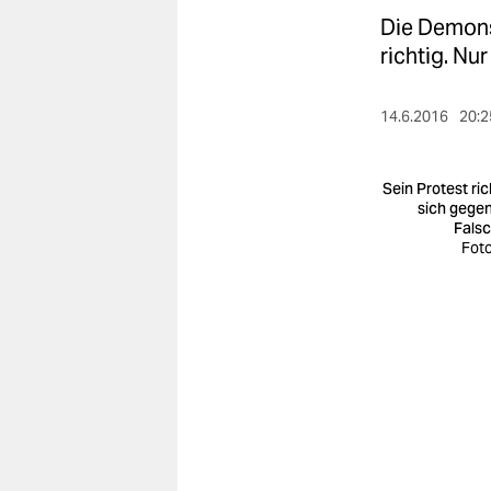
berlin
Die Demonst
nord
richtig. Nu
wahrheit
14.6.2016
20:2
verlag
Sein Protest ric
verlag
sich gegen
Fals
veranstaltungen
Foto
shop
fragen & hilfe
unterstützen
abo
genossenschaft