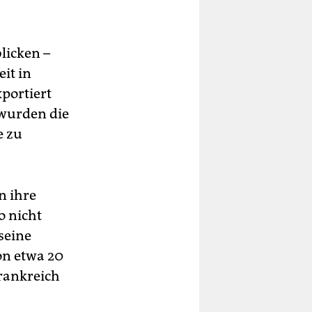
licken –
it in
xportiert
 wurden die
e zu
n ihre
o nicht
seine
on etwa 20
Frankreich