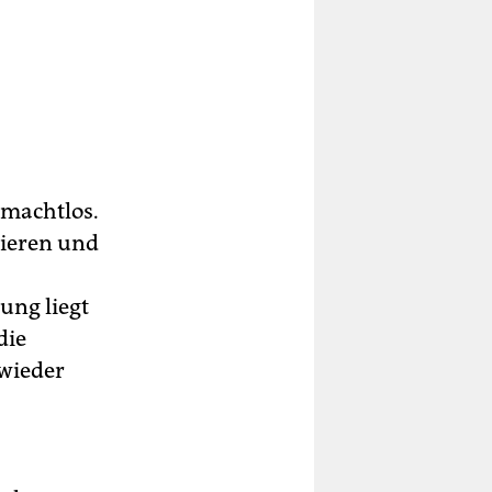
 machtlos.
tieren und
ung liegt
die
 wieder