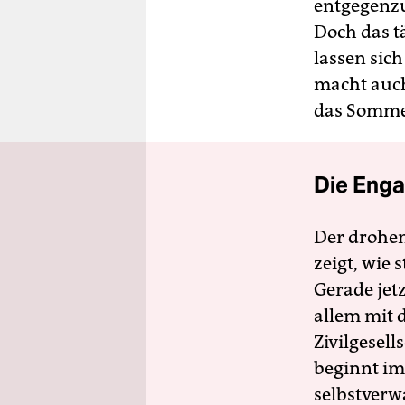
entgegenzu
Doch das t
lassen sich
macht auch 
das Somme
Die Enga
Der drohe
zeigt, wie
Gerade jet
allem mit d
Zivilgesell
beginnt im
selbstverw