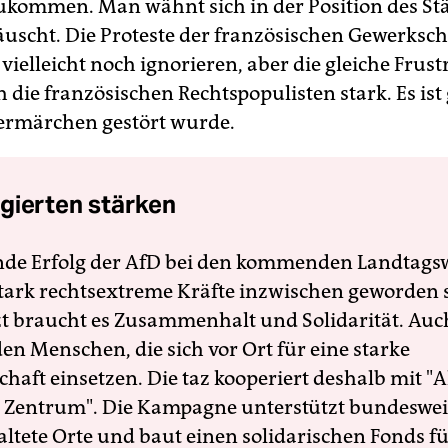
kommen. Man wähnt sich in der Position des St
äuscht. Die Proteste der französischen Gewerksc
 vielleicht noch ignorieren, aber die gleiche Frust
die französischen Rechtspopulisten stark. Es ist 
rmärchen gestört wurde.
gierten stärken
nde Erfolg der AfD bei den kommenden Landtags
 stark rechtsextreme Kräfte inzwischen geworden 
zt braucht es Zusammenhalt und Solidarität. Auc
en Menschen, die sich vor Ort für eine starke
schaft einsetzen. Die taz kooperiert deshalb mit "A
 Zentrum". Die Kampagne unterstützt bundesweit
altete Orte und baut einen solidarischen Fonds f