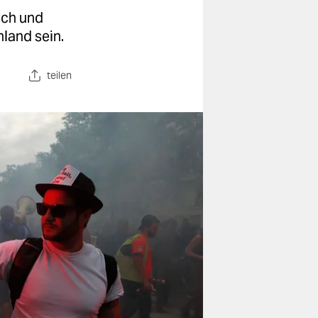
ich und
hland sein.
teilen