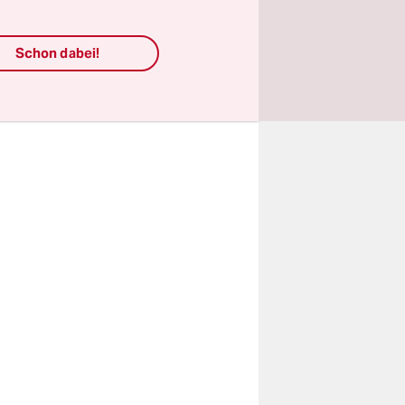
igene
 Präsident
Schon dabei!
in