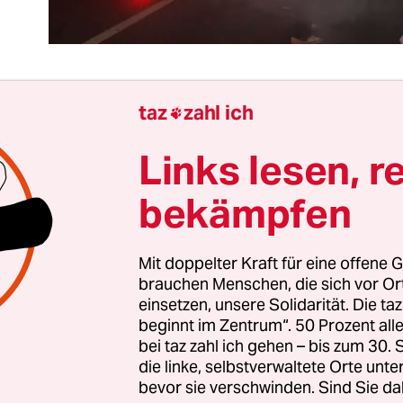
taz
zahl ich

der Fußball-EM soll die Sonne scheinen und das B
Links lesen, r
lic Viewing schmecken. Doch die französischen
erkschaften hielten sich nicht ans Drehbuch. Von
bekämpfen
iefen sie zu Protesten auf, um gegen die geplante
rktreformen zu protestieren. Frankreichs Som
Mit doppelter Kraft für eine offene G
t.
brauchen Menschen, die sich vor O
einsetzen, unsere Solidarität. Die ta
r Demonstranten ist verständlich: Es schafft kein
beginnt im Zentrum“. 50 Prozent a
en Stellen, wenn man den Kündigungsschutz lock
bei taz zahl ich gehen – bis zum 30
die linke, selbstverwaltete Orte unte
ückt nur die Löhne. Die Proteste werden aber nic
bevor sie verschwinden. Sind Sie da
enn sie richten sich an den Falschen. Die französ