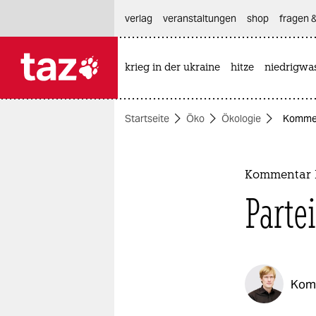
hautnavigation anspringen
hauptinhalt anspringen
footer anspringen
verlag
veranstaltungen
shop
fragen &
krieg in der ukraine
hitze
niedrigwa

taz zahl ich
taz zahl ich
Startseite
Öko
Ökologie
Komment
themen
politik
Kommentar N
öko
Partei
gesellschaft
kultur
Kom
sport