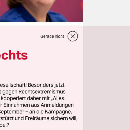
Gerade nicht
echts
cklenburg
doppelt so
-
rom, die
wird,
esellschaft! Besonders jetzt
rt gegen Rechtsextremismus
wende
z kooperiert daher mit „Alles
ller Einnahmen aus Anmeldungen
. September – an die Kampagne,
 für die
rstützt und Freiräume sichern will,
bei?
 besonders