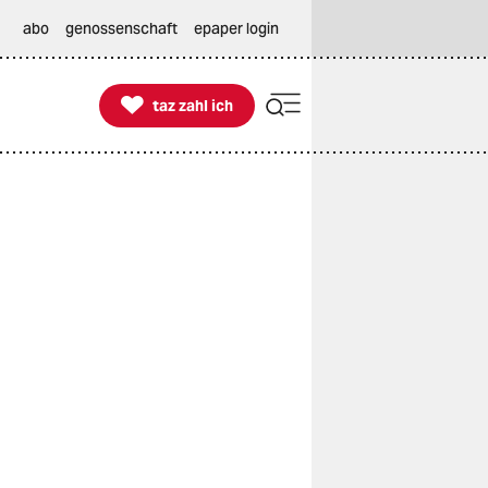
abo
genossenschaft
epaper login

taz zahl ich
taz zahl ich