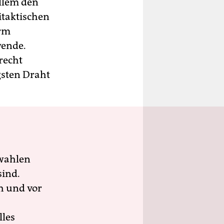
allem den
itaktischen
orm
wende.
recht
gsten Draht
wahlen
sind.
h und vor
lles