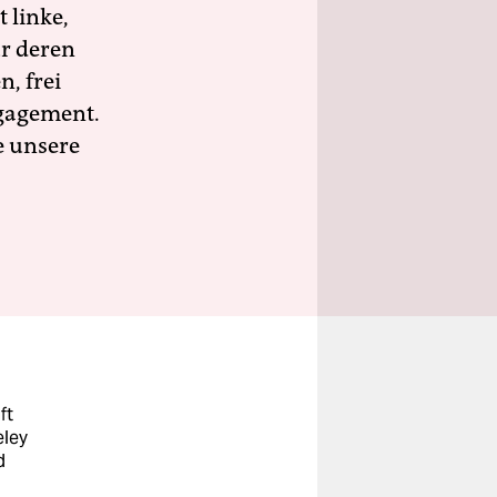
 linke,
ür deren
n, frei
ngagement.
e unsere
ft
eley
d