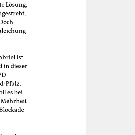
te Lösung,
ngestrebt,
 Doch
gleichung
briel ist
 in dieser
PD-
d-Pfalz,
l es bei
e Mehrheit
 Blockade