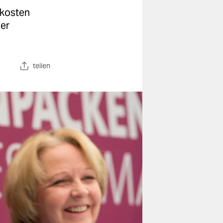
zkosten
der
teilen