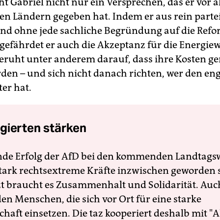
ht Gabriel nicht nur ein Versprechen, das er vor 
en Ländern gegeben hat. Indem er aus rein parte
d ohne jede sachliche Begründung auf die Ref
, gefährdet er auch die Akzeptanz für die Energie
eruht unter anderem darauf, dass ihre Kosten ge
erden – und sich nicht danach richten, wer den en
er hat.
gierten stärken
nde Erfolg der AfD bei den kommenden Landtags
 stark rechtsextreme Kräfte inzwischen geworden 
zt braucht es Zusammenhalt und Solidarität. Auc
en Menschen, die sich vor Ort für eine starke
schaft einsetzen. Die taz kooperiert deshalb mit "A