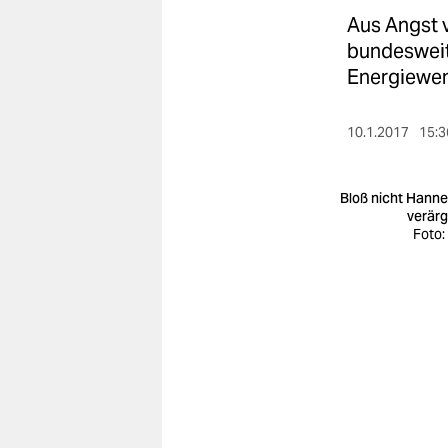
berlin
Aus Angst 
nord
bundesweit
Energiewe
wahrheit
verlag
10.1.2017
15:3
verlag
Bloß nicht Hanne
veranstaltungen
verärg
Foto:
shop
fragen & hilfe
unterstützen
abo
genossenschaft