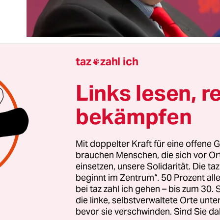
taz
zahl ich

Links lesen, r
t eine offensichtliche Ungerechtigkeit: Weil in Me
e Windräder gebaut werden, zahlen Kunden dort 
bekämpfen
 Netzentgelte für ihren Strom wie etwa in Baden
g. Denn anders als die Vergütung für den Ökost
 einheitlich auf die Stromverbraucher umgelegt 
Mit doppelter Kraft für eine offene G
brauchen Menschen, die sich vor O
 Kosten für den Netzausbau, der mit der Energie
einsetzen, unsere Solidarität. Die ta
, nur die Kunden in der jeweiligen Region.
beginnt im Zentrum“. 50 Prozent a
bei taz zahl ich gehen – bis zum 30
und Osten des Landes wird darum besonders viel
die linke, selbstverwaltete Orte unte
bevor sie verschwinden. Sind Sie da
de gezahlt, im Westen und Südwesten hingegen