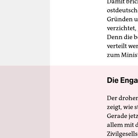
Damit bric
ostdeutsch
Gründen un
verzichtet
Denn die b
verteilt w
zum Minist
Die Enga
Der drohe
zeigt, wie
Gerade jet
allem mit d
Zivilgesell