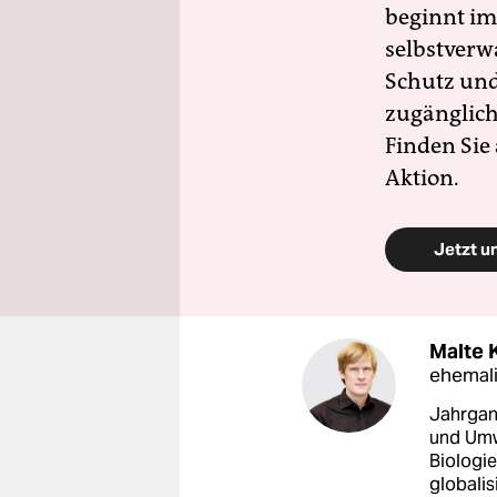
beginnt im
selbstverw
Schutz und 
zugänglich
Finden Sie
Aktion.
Jetzt u
Malte 
ehemali
Jahrgan
und Umw
Biologie
globalis