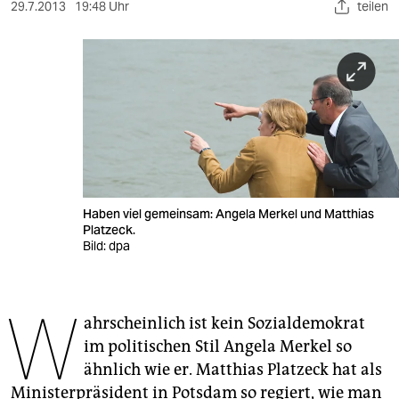
berlin
29.7.2013
19:48 Uhr
teilen
nord
wahrheit
verlag
verlag
veranstaltungen
Haben viel gemeinsam: Angela Merkel und Matthias
shop
Platzeck.
Bild: dpa
fragen & hilfe
unterstützen
W
ahrscheinlich ist kein Sozialdemokrat
abo
im politischen Stil Angela Merkel so
genossenschaft
ähnlich wie er. Matthias Platzeck hat als
Ministerpräsident in Potsdam so regiert, wie man