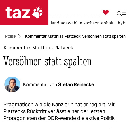

taz zahl ich
niedrigwasser
rente
landtagswahl in sachsen-anhalt
hybri

taz zahl ich
Politik
Kommentar Matthias Platzeck: Versöhnen statt spalten
taz zahl ich
Kommentar Matthias Platzeck
themen
Versöhnen statt spalten
politik
öko
Kommentar von
Stefan Reinecke
gesellschaft
kultur
Pragmatisch wie die Kanzlerin hat er regiert. Mit
Platzecks Rücktritt verlässt einer der letzten
sport
Protagonisten der DDR-Wende die aktive Politik.