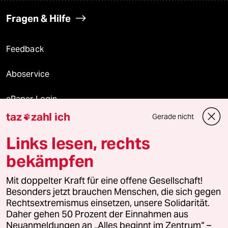
Fragen & Hilfe
Feedback
Aboservice
ePaper Login
taz
zahl ich
Gerade nicht

Downloads für Abonnierende
Links lesen, rechts
bekämpfen
© 2026 taz Verlags und Vertriebs GmbH
Alle Rechte vorbehalten. Bei rechtlichen Fragen oder für Genehmigungen
Mit doppelter Kraft für eine offene Gesellschaft!
wenden Sie sich bitte an
lizenzen@taz.de
Besonders jetzt brauchen Menschen, die sich gegen
Rechtsextremismus einsetzen, unsere Solidarität.
Daher gehen 50 Prozent der Einnahmen aus
Feedback
Redaktionsstatut
Kommune-Richtlinien
KI-
Neuanmeldungen an „Alles beginnt im Zentrum“ –