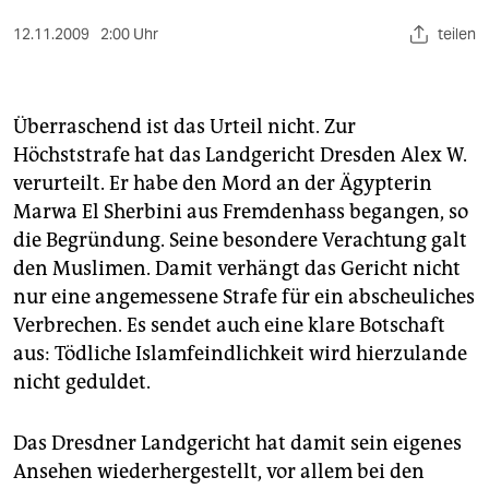
berlin
12.11.2009
2:00 Uhr
teilen
nord
wahrheit
Überraschend ist das Urteil nicht. Zur
verlag
Höchststrafe hat das Landgericht Dresden Alex W.
verurteilt. Er habe den Mord an der Ägypterin
verlag
Marwa El Sherbini aus Fremdenhass begangen, so
veranstaltungen
die Begründung. Seine besondere Verachtung galt
den Muslimen. Damit verhängt das Gericht nicht
shop
nur eine angemessene Strafe für ein abscheuliches
fragen & hilfe
Verbrechen. Es sendet auch eine klare Botschaft
aus: Tödliche Islamfeindlichkeit wird hierzulande
unterstützen
nicht geduldet.
abo
Das Dresdner Landgericht hat damit sein eigenes
genossenschaft
Ansehen wiederhergestellt, vor allem bei den