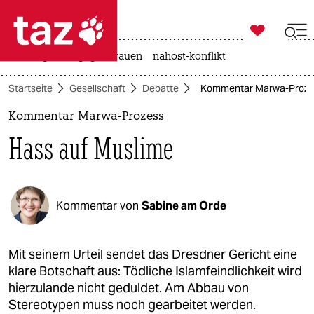

taz zahl ich
hitze
gewalt gegen frauen
nahost-konflikt

taz zahl ich
Startseite
Gesellschaft
Debatte
Kommentar Marwa-Prozes
taz zahl ich
Kommentar Marwa-Prozess
themen
Hass auf Muslime
politik
öko
Kommentar von
Sabine am Orde
gesellschaft
kultur
Mit seinem Urteil sendet das Dresdner Gericht eine
klare Botschaft aus: Tödliche Islamfeindlichkeit wird
sport
hierzulande nicht geduldet. Am Abbau von
Stereotypen muss noch gearbeitet werden.