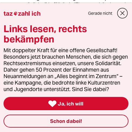
tägliche "Vorfälle" wie "Ehrenmorde" oder auch
nur die regelmäßigen Quälereien muslimischer
taz
zahl ich
Gerade nicht

Frauen durch/in ihren Familien. Dass dies in
den wenigsten Fällen dann öffentlich wird,
Links lesen, rechts
ändert nichts an dem begründeten "Verdacht".
bekämpfen
Bezeichnenderweise sind Frauen Serap Cileli,
Seyran Ates oder Necla Kelek bei den
muslimischen Lobbygruppen besonders
Mit doppelter Kraft für eine offene Gesellschaft!
verhasst.
Besonders jetzt brauchen Menschen, die sich gegen
Es ist daher sehr bedauerlich, dass Frau am
Rechtsextremismus einsetzen, unsere Solidarität.
Orde kein Wort darüber verloren hat, wie
Daher gehen 50 Prozent der Einnahmen aus
bedroht Seyran Ates schon seit Jahren lebt,
Neuanmeldungen an „Alles beginnt im Zentrum“ –
und zwar nicht durch "Islamhasser", sondern
eine Kampagne, die bedrohte linke Kulturzentren
durch Muslime.
und Jugendorte unterstützt. Sind Sie dabei?

Ja, ich will
aso
A
11.11.2009
,
20:54 Uhr
Schon dabei!
„...Damit verhängt das Gericht ... eine