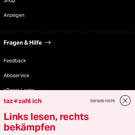
Shop
Anzeigen
Fragen & Hilfe
Feedback
Aboservice
ePaper Login
taz
zahl ich
Gerade nicht

Downloads für Abonnierende
Links lesen, rechts
bekämpfen
© 2026 taz Verlags und Vertriebs GmbH