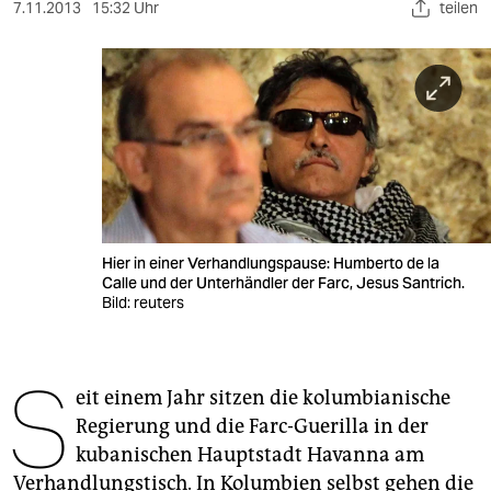
berlin
7.11.2013
15:32 Uhr
teilen
nord
wahrheit
verlag
verlag
veranstaltungen
Hier in einer Verhandlungspause: Humberto de la
shop
Calle und der Unterhändler der Farc, Jesus Santrich.
Bild: reuters
fragen & hilfe
unterstützen
S
eit einem Jahr sitzen die kolumbianische
abo
Regierung und die Farc-Guerilla in der
genossenschaft
kubanischen Hauptstadt Havanna am
Verhandlungstisch. In Kolumbien selbst gehen die