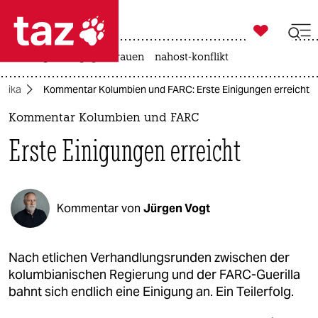

taz zahl ich
hitze
gewalt gegen frauen
nahost-konflikt

taz zahl ich
erika
Kommentar Kolumbien und FARC: Erste Einigungen erreicht
taz zahl ich
Kommentar Kolumbien und FARC
themen
Erste Einigungen erreicht
politik
öko
Kommentar von
Jürgen Vogt
gesellschaft
kultur
Nach etlichen Verhandlungsrunden zwischen der
kolumbianischen Regierung und der FARC-Guerilla
sport
bahnt sich endlich eine Einigung an. Ein Teilerfolg.