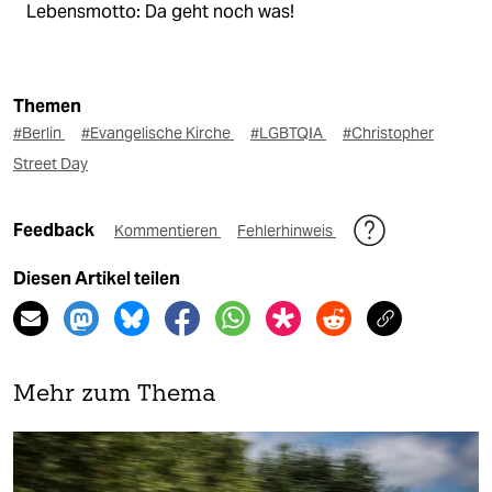
Lebensmotto: Da geht noch was!
Themen
#Berlin
#Evangelische Kirche
#LGBTQIA
#Christopher
Street Day
Feedback
Kommentieren
Fehlerhinweis
Diesen Artikel teilen
Mehr zum Thema