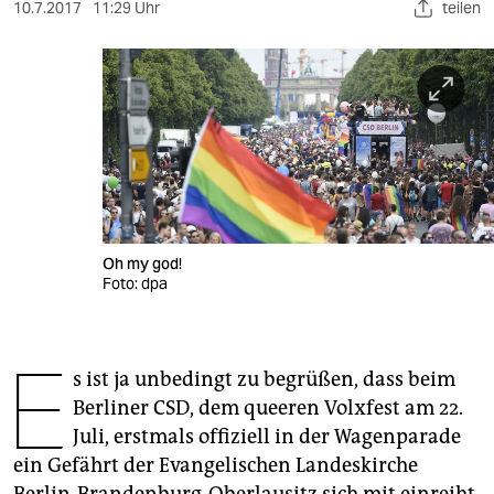
berlin
10.7.2017
11:29 Uhr
teilen
nord
wahrheit
verlag
verlag
veranstaltungen
Oh my god!
shop
Foto: dpa
fragen & hilfe
E
unterstützen
s ist ja unbedingt zu begrüßen, dass beim
Berliner CSD, dem queeren Volxfest am 22.
abo
Juli, erstmals offiziell in der Wagenparade
genossenschaft
ein Gefährt der Evangelischen Landeskirche