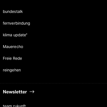
bundestalk
fernverbindung
klima update°
Mauerecho
Freie Rede
reingehen
Newsletter
team zukunft