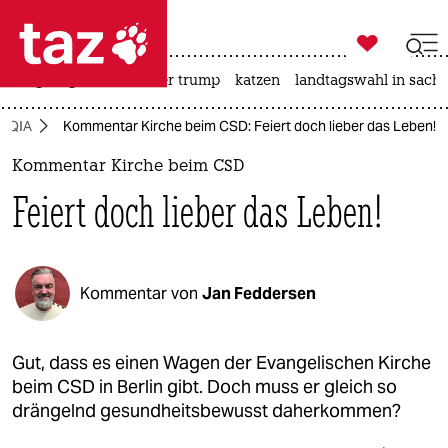

taz zahl ich
bergsteigen
usa unter trump
katzen
landtagswahl in sachs

taz zahl ich
TQIA
Kommentar Kirche beim CSD: Feiert doch lieber das Leben!
taz zahl ich
Kommentar Kirche beim CSD
themen
Feiert doch lieber das Leben!
politik
öko
Kommentar von
Jan Feddersen
gesellschaft
kultur
Gut, dass es einen Wagen der Evangelischen Kirche
beim CSD in Berlin gibt. Doch muss er gleich so
sport
drängelnd gesundheitsbewusst daherkommen?