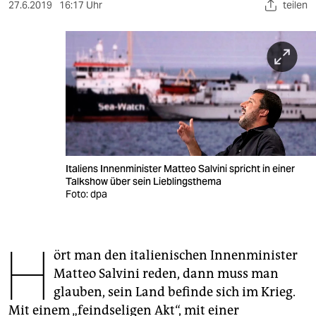
berlin
27.6.2019
16:17 Uhr
teilen
nord
wahrheit
verlag
verlag
veranstaltungen
Italiens Innenminister Matteo Salvini spricht in einer
shop
Talkshow über sein Lieblingsthema
Foto: dpa
fragen & hilfe
unterstützen
H
ört man den italienischen Innenminister
abo
Matteo Salvini reden, dann muss man
genossenschaft
glauben, sein Land befinde sich im Krieg.
Mit einem „feindseligen Akt“, mit einer