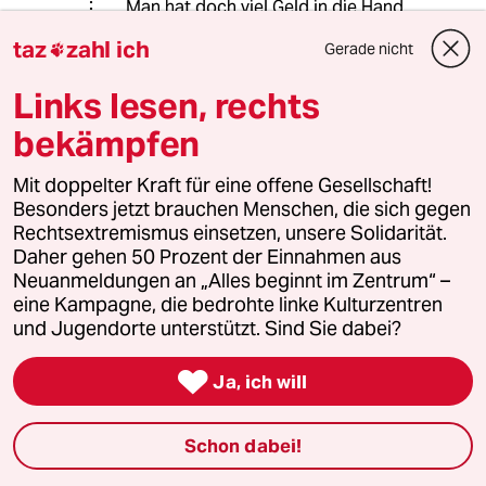
Man hat doch viel Geld in die Hand
genommen, um so etwas wie eine
taz
zahl ich
Gerade nicht

Flüchtlingswelle zu vermeiden und
hat immer schön die Diktatoren im
Links lesen, rechts
Nahen Osten unterstützt, die mit
eisernen Hand gegen die eigen Leute
bekämpfen
vorgegangen sind, idealerweise noch
mit Waffen aus der EU. Da aber
Mit doppelter Kraft für eine offene Gesellschaft!
mittlerweile viele Diktatoren weg
Besonders jetzt brauchen Menschen, die sich gegen
sind, gibt es niemanden mehr, der die
Rechtsextremismus einsetzen, unsere Solidarität.
Flüchtlinge daran hindert, in die EU
Daher gehen 50 Prozent der Einnahmen aus
zu kommen. Tja, dumm gelaufen.
Neuanmeldungen an „Alles beginnt im Zentrum“ –
eine Kampagne, die bedrohte linke Kulturzentren
und Jugendorte unterstützt. Sind Sie dabei?
05653 (Profil gelöscht)
0G

27.06.2019
,
17:44 Uhr
Ja, ich will
@Merke:
Ja, man hat viel Geld in die Hand
Schon dabei!
genommen, aber nicht um die
Flüchtlingswelle zu verhindern,