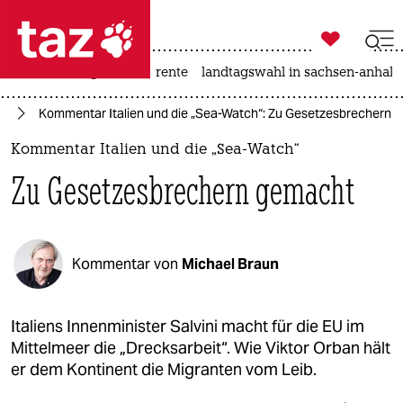

taz zahl ich
hitze
niedrigwasser
rente
landtagswahl in sachsen-anhalt

taz zahl ich
pa
Kommentar Italien und die „Sea-Watch“: Zu Gesetzesbrechern 
taz zahl ich
Kommentar Italien und die „Sea-Watch“
themen
Zu Gesetzesbrechern gemacht
politik
öko
Kommentar von
Michael Braun
gesellschaft
kultur
Italiens Innenminister Salvini macht für die EU im
Mittelmeer die „Drecksarbeit“. Wie Viktor Orban hält
sport
er dem Kontinent die Migranten vom Leib.