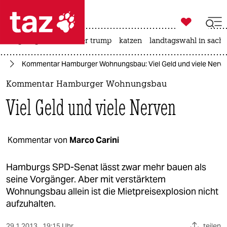

taz zahl ich
bergsteigen
usa unter trump
katzen
landtagswahl in sachs

taz zahl ich
rd
Kommentar Hamburger Wohnungsbau: Viel Geld und viele Nerv
taz zahl ich
Kommentar Hamburger Wohnungsbau
themen
Viel Geld und viele Nerven
politik
öko
Kommentar von
Marco Carini
gesellschaft
Hamburgs SPD-Senat lässt zwar mehr bauen als
seine Vorgänger. Aber mit verstärktem
kultur
Wohnungsbau allein ist die Mietpreisexplosion nicht
aufzuhalten.
sport
29.1.2013
19:15 Uhr
teilen