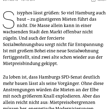
berlin
S
nord
isyphos lässt grüßen: So viel Hamburg auch
baut – zu günstigeren Mieten führt das
wahrheit
nicht. Die Masse allein kann in einer
wachsenden Stadt den Markt offenbar nicht
verlag
zügeln. Und auch der forcierte
verlag
Sozialwohnungsbau sorgt nicht für Entspannung:
Ist mit großem Bohei eine neue Sozialwohnung
veranstaltungen
fertiggestellt, sind zwei alte schon wieder aus der
shop
Mietpreisbindung gekippt.
fragen & hilfe
Zu loben ist, dass Hamburgs SPD-Senat deutlich
unterstützen
mehr bauen lässt als seine Vorgänger. Ohne diese
Anstrengungen würden die Mieten an der Elbe
abo
mit noch größerem Knall explodieren. Aber das
genossenschaft
allein reicht nicht aus: Mietpreisobergrenzen
müssen her, energetische Modernisierungen