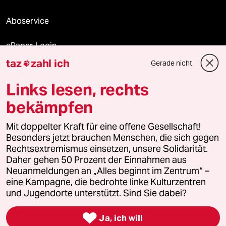
Aboservice
ePaper Login
taz
zahl ich
Gerade nicht

Downloads für Abonnierende
Links lesen, rechts
bekämpfen
© 2026 taz Verlags und Vertriebs GmbH
Mit doppelter Kraft für eine offene Gesellschaft!
Alle Rechte vorbehalten. Bei rechtlichen Fragen oder für Genehmigungen
wenden Sie sich bitte an
lizenzen@taz.de
Besonders jetzt brauchen Menschen, die sich gegen
Rechtsextremismus einsetzen, unsere Solidarität.
Daher gehen 50 Prozent der Einnahmen aus
Feedback
Redaktionsstatut
Kommune-Richtlinien
KI-
Neuanmeldungen an „Alles beginnt im Zentrum“ –
eine Kampagne, die bedrohte linke Kulturzentren
Leitlinie
Informant
Datenschutz
Impressum
AGB
und Jugendorte unterstützt. Sind Sie dabei?
Seitenwende
Einwilligungen widerrufen (Ads)

Ja, ich will