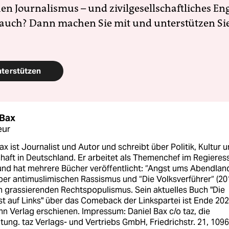
en Journalismus – und zivilgesellschaftliches E
 auch? Dann machen Sie mit und unterstützen Si
nterstützen
 Bax
eur
ax ist Journalist und Autor und schreibt über Politik, Kultur 
haft in Deutschland. Er arbeitet als Themenchef im Regieres
 und hat mehrere Bücher veröffentlicht: “Angst ums Abendlan
ber antimuslimischen Rassismus und “Die Volksverführer“ (20
n grassierenden Rechtspopulismus. Sein aktuelles Buch "Die
t auf Links" über das Comeback der Linkspartei ist Ende 20
 Verlag erschienen. Impressum: Daniel Bax c/o taz, die
tung. taz Verlags- und Vertriebs GmbH, Friedrichstr. 21, 109