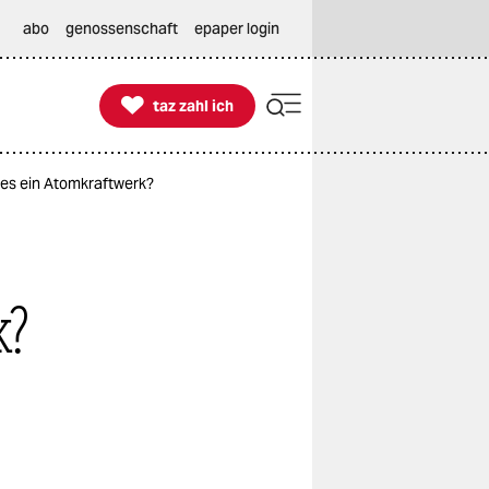
abo
genossenschaft
epaper login

taz zahl ich
taz zahl ich
es ein Atomkraftwerk?
k?