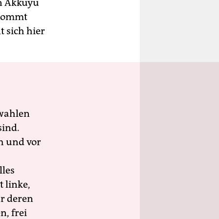
in Akkuyu
 Kommt
 sich hier
wahlen
sind.
h und vor
lles
 linke,
ür deren
n, frei