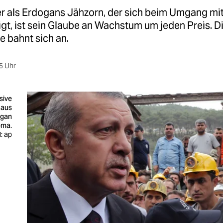
er als Erdogans Jähzorn, der sich beim Umgang mi
gt, ist sein Glaube an Wachstum um jeden Preis. D
e bahnt sich an.
5 Uhr
sive
 aus
ogan
oma.
d: ap