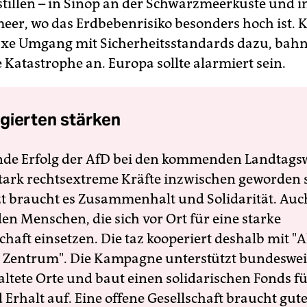
stillen – in Sinop an der Schwarzmeerküste und 
eer, wo das Erdbebenrisiko besonders hoch ist.
axe Umgang mit Sicherheitsstandards dazu, bahnt
 Katastrophe an. Europa sollte alarmiert sein.
gierten stärken
nde Erfolg der AfD bei den kommenden Landtags
 stark rechtsextreme Kräfte inzwischen geworden 
zt braucht es Zusammenhalt und Solidarität. Auc
en Menschen, die sich vor Ort für eine starke
schaft einsetzen. Die taz kooperiert deshalb mit "A
 Zentrum". Die Kampagne unterstützt bundesweit
altete Orte und baut einen solidarischen Fonds f
Erhalt auf. Eine offene Gesellschaft braucht gute