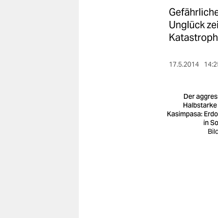
berlin
Gefährlich
nord
Unglück zei
Katastroph
wahrheit
verlag
17.5.2014
14:2
verlag
Der aggres
veranstaltungen
Halbstarke
Kasimpasa: Erd
in S
shop
Bil
fragen & hilfe
unterstützen
abo
genossenschaft