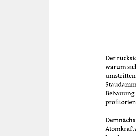
Der rücksi
warum sich 
umstritten
Staudamm i
Bebauung d
profitorie
Demnächst 
Atomkraft