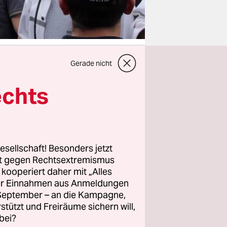
Gerade nicht
echts
dern auch
s Auftritt
unglücks in
die nicht
h noch ein
esellschaft! Besonders jetzt
rt gegen Rechtsextremismus
bei solchen
z kooperiert daher mit „Alles
als der er
ller Einnahmen aus Anmeldungen
. September – an die Kampagne,
rstützt und Freiräume sichern will,
bei?
aube an