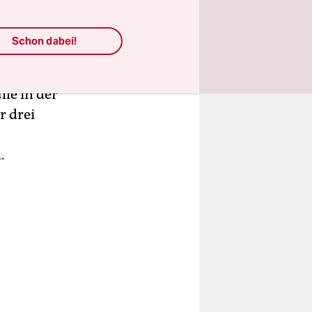
rz konnte
Schon dabei!
ück in
rbeiter, an
lle in der
r drei
.