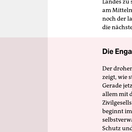
Landes zu 
am Mittelm
noch der l
die nächste
Die Enga
Der drohe
zeigt, wie
Gerade jet
allem mit d
Zivilgesell
beginnt im
selbstverw
Schutz und 