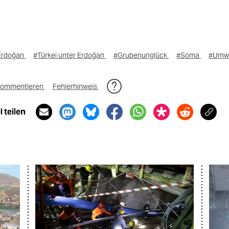
Erdoğan
#Türkei unter Erdoğan
#Grubenunglück
#Soma
#Umwe
ommentieren
Fehlerhinweis
 teilen