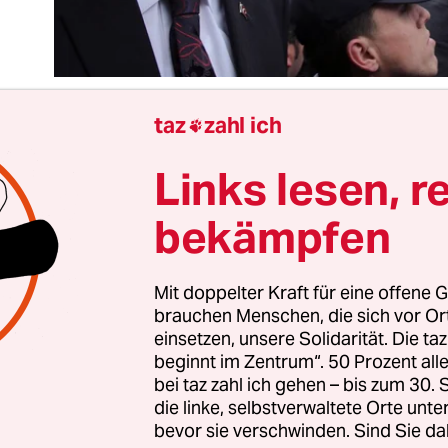
taz
zahl ich

Links lesen, r
 Regierung spart nicht nur an der Sicherheit, son
Mitgefühl: Das ist die Botschaft, die von Erdogan
bekämpfen
 Soma ausging. Am Ort des wohl größten Gruben
hen Geschichte relativierte der Premier die Tragö
passenden Vergleichen, sondern lieferte sich auc
Mit doppelter Kraft für eine offene G
brauchen Menschen, die sich vor O
 Handgemenge. Immer öfter zeigt sich Erdogan 
einsetzen, unsere Solidarität. Die ta
ten als der aggressive Halbstarke aus Kasimpasa, 
beginnt im Zentrum“. 50 Prozent a
ugend galt.
bei taz zahl ich gehen – bis zum 30
die linke, selbstverwaltete Orte unte
bevor sie verschwinden. Sind Sie da
er als sein Jähzorn ist aber sein ungebremster Gl