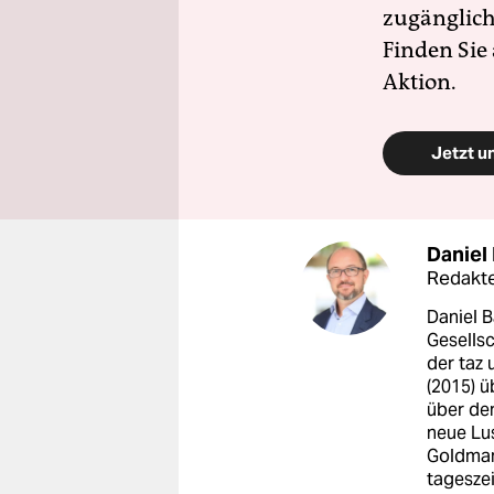
zugänglich
Finden Sie
Aktion.
Jetzt u
Daniel
Redakt
Daniel B
Gesellsc
der taz
(2015) ü
über de
neue Lus
Goldmann
tageszei