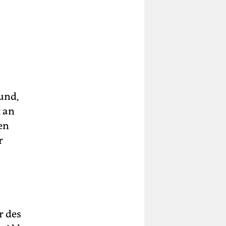
und,
t an
en
r
r des