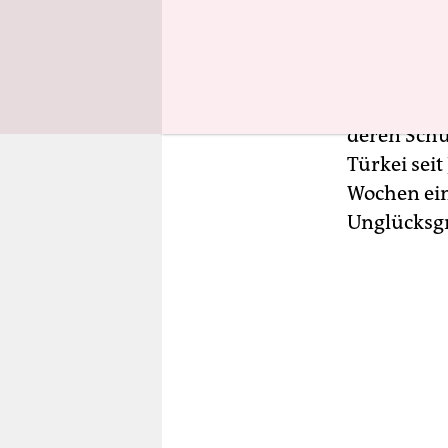
Wachstum 
er mit sei
Wirtschaft
Soma hat k
deren Schut
Türkei seit
Wochen ein
Unglücksgr