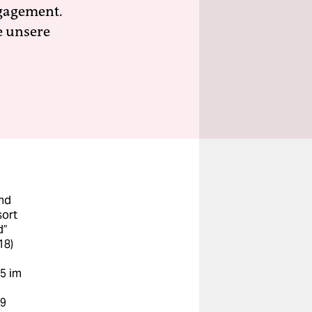
ngagement.
e unsere
und
sort
d”
18)
25 im
69