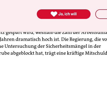
um jeden Preis. Bei den Kommunalwahlen im Mä
nem Image als Baumeister des türkischen

Ja, ich will
swunders noch einmal punkten. Das Grubenungl
largemacht, wer die Kosten trägt: die einfachen A
z gespart wird, weshalb die Zahl der Arbeitsunfä
 Jahren dramatisch hoch ist. Die Regierung, die vo
e Untersuchung der Sicherheitsmängel in der
ube abgeblockt hat, trägt eine kräftige Mitschuld