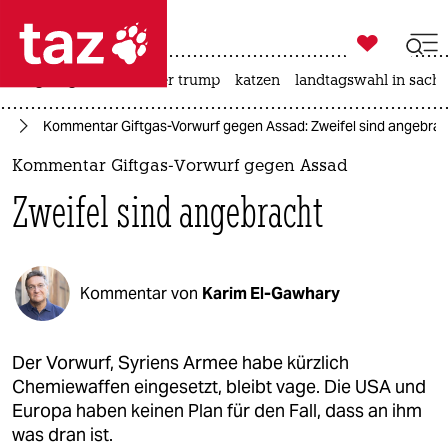

taz zahl ich
bergsteigen
usa unter trump
katzen
landtagswahl in sachs

taz zahl ich
en
Kommentar Giftgas-Vorwurf gegen Assad: Zweifel sind angebra
taz zahl ich
Kommentar Giftgas-Vorwurf gegen Assad
themen
Zweifel sind angebracht
politik
öko
Kommentar von
Karim El-Gawhary
gesellschaft
kultur
Der Vorwurf, Syriens Armee habe kürzlich
Chemiewaffen eingesetzt, bleibt vage. Die USA und
sport
Europa haben keinen Plan für den Fall, dass an ihm
was dran ist.