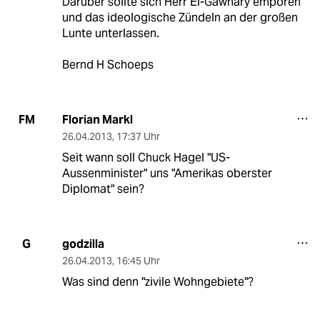
Darüber sollte sich Herr El-Gawhary empören
und das ideologische Zündeln an der großen
Lunte unterlassen.
Bernd H Schoeps
Florian Markl
FM
26.04.2013
,
17:37 Uhr
Seit wann soll Chuck Hagel "US-
Aussenminister" uns "Amerikas oberster
Diplomat" sein?
godzilla
G
26.04.2013
,
16:45 Uhr
Was sind denn "zivile Wohngebiete"?