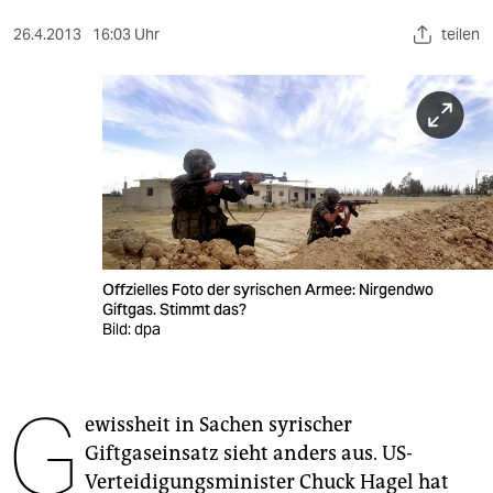
berlin
26.4.2013
16:03 Uhr
teilen
nord
wahrheit
verlag
verlag
veranstaltungen
shop
Offzielles Foto der syrischen Armee: Nirgendwo
Giftgas. Stimmt das?
fragen & hilfe
Bild: dpa
unterstützen
G
abo
ewissheit in Sachen syrischer
Giftgaseinsatz sieht anders aus. US-
genossenschaft
Verteidigungsminister Chuck Hagel hat