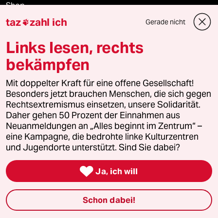
Shop
taz
zahl ich
Gerade nicht

Anzeigen
Links lesen, rechts
bekämpfen
Fragen & Hilfe
Mit doppelter Kraft für eine offene Gesellschaft!
Besonders jetzt brauchen Menschen, die sich gegen
Feedback
Rechtsextremismus einsetzen, unsere Solidarität.
Daher gehen 50 Prozent der Einnahmen aus
Neuanmeldungen an „Alles beginnt im Zentrum“ –
Aboservice
eine Kampagne, die bedrohte linke Kulturzentren
und Jugendorte unterstützt. Sind Sie dabei?
ePaper Login

Ja, ich will
Downloads für Abonnierende
Schon dabei!