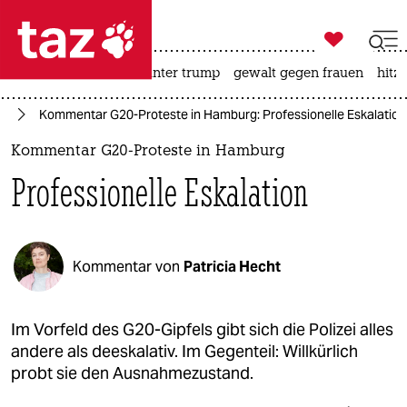

taz zahl ich
nahost-konflikt
usa unter trump
gewalt gegen frauen
hitze

taz zahl ich
rg
Kommentar G20-Proteste in Hamburg: Professionelle Eskalation
taz zahl ich
Kommentar G20-Proteste in Hamburg
themen
Professionelle Eskalation
politik
öko
Kommentar von
Patricia Hecht
gesellschaft
kultur
Im Vorfeld des G20-Gipfels gibt sich die Polizei alles
andere als deeskalativ. Im Gegenteil: Willkürlich
sport
probt sie den Ausnahmezustand.