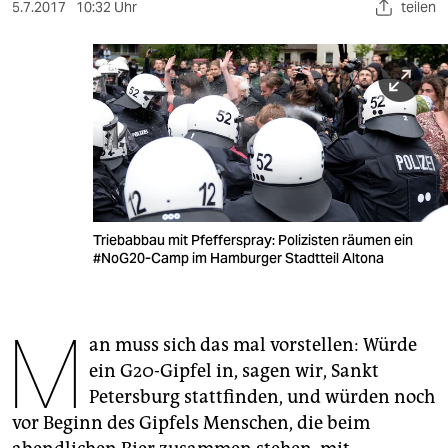
berlin
5.7.2017
10:32 Uhr
teilen
nord
wahrheit
verlag
verlag
veranstaltungen
Triebabbau mit Pfefferspray: Polizisten räumen ein
shop
#NoG20-Camp im Hamburger Stadtteil Altona
fragen & hilfe
M
unterstützen
an muss sich das mal vorstellen: Würde
ein G20-Gipfel in, sagen wir, Sankt
abo
Petersburg stattfinden, und würden noch
genossenschaft
vor Beginn des Gipfels Menschen, die beim