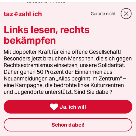
05.07.2017
,
11:16 Uhr
taz
zahl ich
typus "selbstermächtige3" - oder gedeckt von
Gerade nicht

der politik?
rache für ewige überstunden und frust im
Links lesen, rechts
dienst?
bekämpfen
erprobung von bürgerkriegsausrüstung?
provokation, um gewünschte ergebnisse zu
Mit doppelter Kraft für eine offene Gesellschaft!
erzielen?
Besonders jetzt brauchen Menschen, die sich gegen
erprobung des gezielten rechts- und
Rechtsextremismus einsetzen, unsere Solidarität.
verfassungsbruchs
Daher gehen 50 Prozent der Einnahmen aus
"für später" oder "für falls mal"?
Neuanmeldungen an „Alles beginnt im Zentrum“ –
eine Kampagne, die bedrohte linke Kulturzentren
schön wäre es allerdings, wenn auch die
und Jugendorte unterstützt. Sind Sie dabei?
gegenseite weniger reflexhaft agierte -
z.b. könnte man ja ganz laut dazu aufrufen,

während des "gipfels" - in der tat,
Ja, ich will
das ist wirklich der gipfel - mit allefrau und
allemann zu hause bleiben:
Schon dabei!
leere straßen, niemand guckt, gespenstische
stille. 20.000 polizisten, zivilfahnder usw. stehen