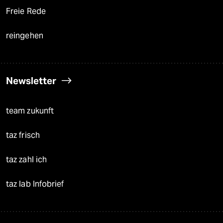
Freie Rede
reingehen
Newsletter
team zukunft
taz frisch
taz zahl ich
taz lab Infobrief