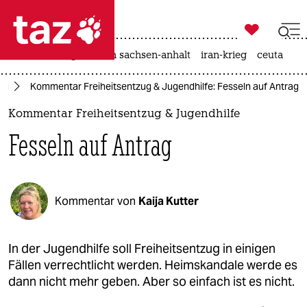

taz zahl ich
hitze
landtagswahl in sachsen-anhalt
iran-krieg
ceuta

taz zahl ich
tag
Kommentar Freiheitsentzug & Jugendhilfe: Fesseln auf Antrag
taz zahl ich
Kommentar Freiheitsentzug & Jugendhilfe
themen
Fesseln auf Antrag
politik
öko
Kommentar von
Kaija Kutter
gesellschaft
kultur
In der Jugendhilfe soll Freiheitsentzug in einigen
Fällen verrechtlicht werden. Heimskandale werde es
sport
dann nicht mehr geben. Aber so einfach ist es nicht.