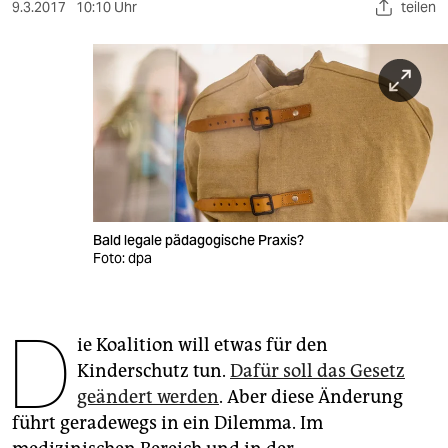
berlin
9.3.2017
10:10 Uhr
teilen
nord
wahrheit
verlag
verlag
veranstaltungen
Bald legale pädagogische Praxis?
shop
Foto: dpa
fragen & hilfe
D
unterstützen
ie Koalition will etwas für den
Kinderschutz tun.
Dafür soll das Gesetz
abo
geändert werden
. Aber diese Änderung
genossenschaft
führt geradewegs in ein Dilemma. Im