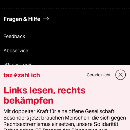
Fragen & Hilfe
Feedback
Aboservice
ePaper Login
taz
zahl ich
Gerade nicht

Downloads für Abonnierende
Links lesen, rechts
bekämpfen
© 2026 taz Verlags und Vertriebs GmbH
Alle Rechte vorbehalten. Bei rechtlichen Fragen oder für Genehmigungen
Mit doppelter Kraft für eine offene Gesellschaft!
wenden Sie sich bitte an
lizenzen@taz.de
Besonders jetzt brauchen Menschen, die sich gegen
Rechtsextremismus einsetzen, unsere Solidarität.