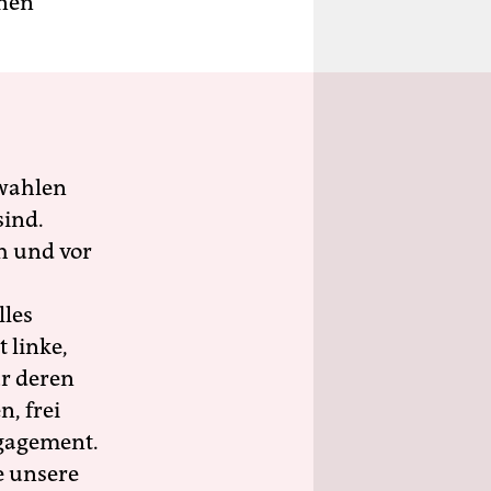
enen
wahlen
sind.
h und vor
lles
 linke,
ür deren
n, frei
ngagement.
e unsere