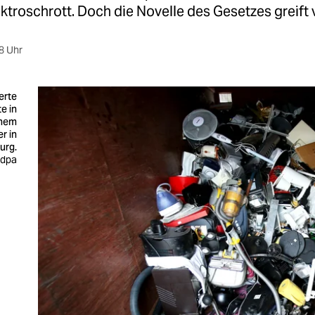
ktroschrott. Doch die Novelle des Gesetzes greift vi
8 Uhr
erte
e in
inem
r in
urg.
: dpa