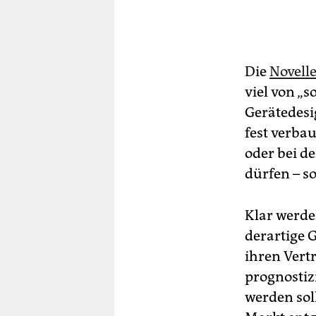
Die
Novelle
viel von „
Gerätedesig
fest verba
oder bei d
dürfen – s
Klar werde
derartige 
ihren Vert
prognostiz
werden soll