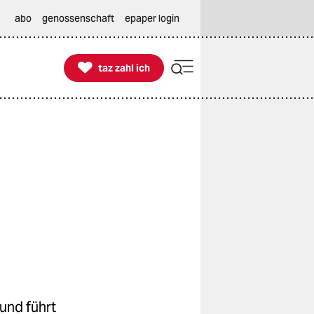
abo
genossenschaft
epaper login

taz zahl ich
taz zahl ich
und führt