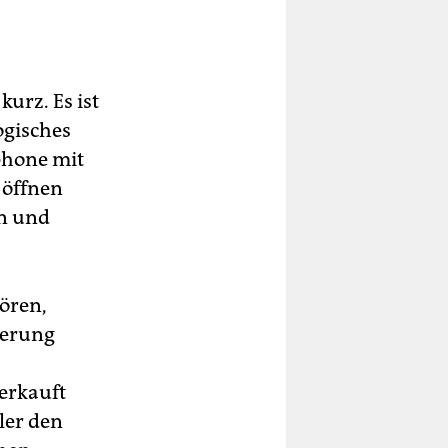
kurz. Es ist
ogisches
tphone mit
 öffnen
en und
ören,
ierung
erkauft
ler den