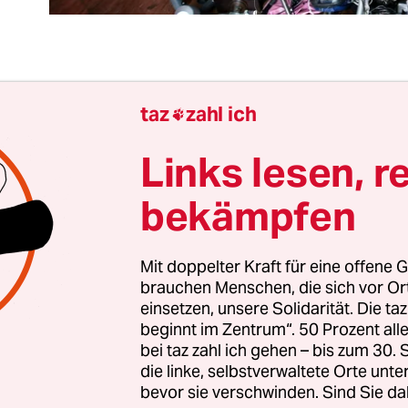
 zwölf Monate ein neues Smartphone, und ein Kü
taz
zahl ich

t auch schneller kaputt als vor zehn Jahren. Die
ktroschrott – oder das, was Hersteller und Kunde
Links lesen, r
achsen. Höchste Zeit also, dass die Bundesregie
bekämpfen
ert, die Regeln für die Entsorgung auf den akt
ingen. Doch wie sie es machen will, das ist deutl
ungswürdig.
Mit doppelter Kraft für eine offene G
brauchen Menschen, die sich vor O
einsetzen, unsere Solidarität. Die ta
ling beginnt bei der Herstellung. Schon da lassen
beginnt im Zentrum“. 50 Prozent a
r die Zukunft stellen. Zum einen für die Lebensd
bei taz zahl ich gehen – bis zum 30
ustregel: Je besser zu reparieren, desto länger in 
die linke, selbstverwaltete Orte unte
bevor sie verschwinden. Sind Sie da
m Erstkäufer oder nach einem Weiterverkauf. Zum