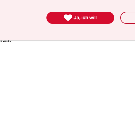
sorgung. Dafür, ob Geräte eines Tages wirklich rec
nandergenommen sowie die enthaltenen Rohstof

Ja, ich will
t werden – oder ob sie nur als Elektroschrott au
r Deponie landen. Oder verbrannt werden. Für d
Müll.