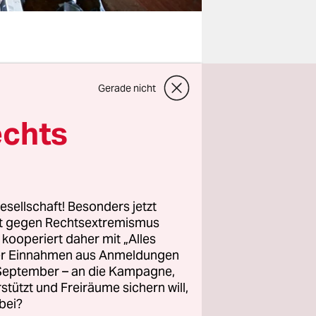
hlschrank
Gerade nicht
 Mengen an
n dazu
echts
rung sich
uellen
ich
esellschaft! Besonders jetzt
rt gegen Rechtsextremismus
z kooperiert daher mit „Alles
 sich die
ller Einnahmen aus Anmeldungen
auer. Dabei
. September – an die Kampagne,
Benutzung,
rstützt und Freiräume sichern will,
bei?
 anderen