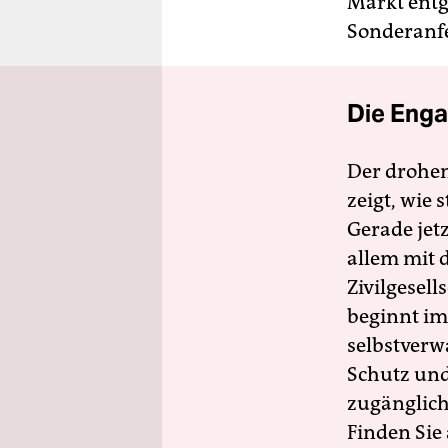
Markt entg
Sonderanfe
Die Enga
Der drohe
zeigt, wie
Gerade jet
allem mit d
Zivilgesell
beginnt im
selbstverw
Schutz und 
zugänglich
Finden Sie