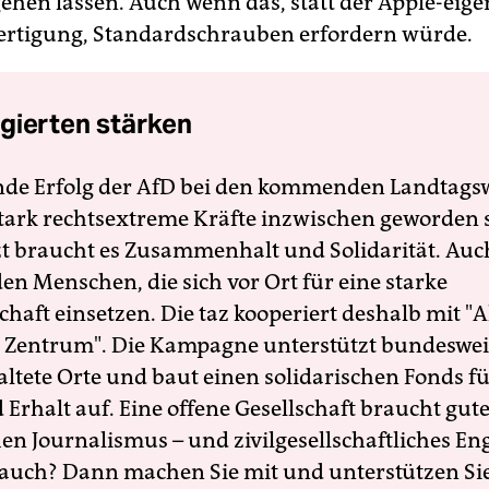
ehen lassen. Auch wenn das, statt der Apple-eig
rtigung, Standardschrauben erfordern würde.
gierten stärken
nde Erfolg der AfD bei den kommenden Landtags
 stark rechtsextreme Kräfte inzwischen geworden 
zt braucht es Zusammenhalt und Solidarität. Auc
en Menschen, die sich vor Ort für eine starke
schaft einsetzen. Die taz kooperiert deshalb mit "A
 Zentrum". Die Kampagne unterstützt bundesweit
altete Orte und baut einen solidarischen Fonds f
Erhalt auf. Eine offene Gesellschaft braucht gute
en Journalismus – und zivilgesellschaftliches E
 auch? Dann machen Sie mit und unterstützen Si