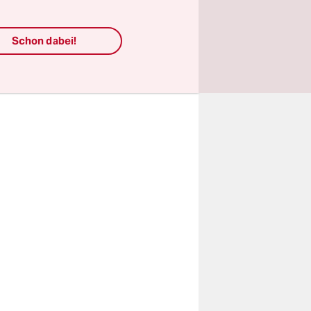
ycelt –
fe
Schon dabei!
f
ie Umwelt