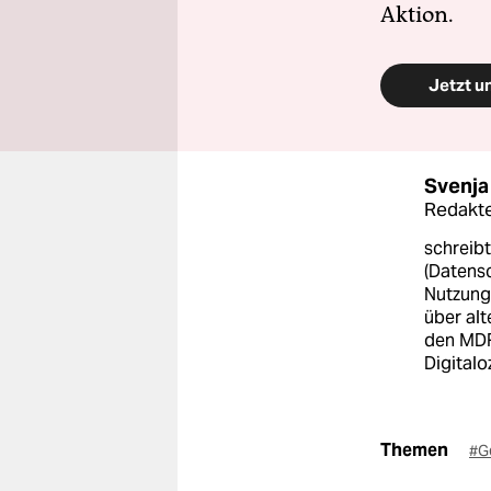
Aktion.
Jetzt u
Svenja
Redakte
schreibt
(Datens
Nutzung
über alt
den MDR
Digitalo
Themen
#G