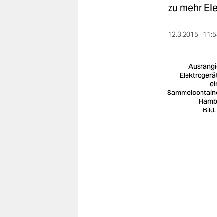
berlin
zu mehr Ele
nord
12.3.2015
11:5
wahrheit
verlag
Ausrangi
Elektrogerät
e
verlag
Sammelcontaine
Hamb
veranstaltungen
Bild
shop
fragen & hilfe
unterstützen
abo
genossenschaft