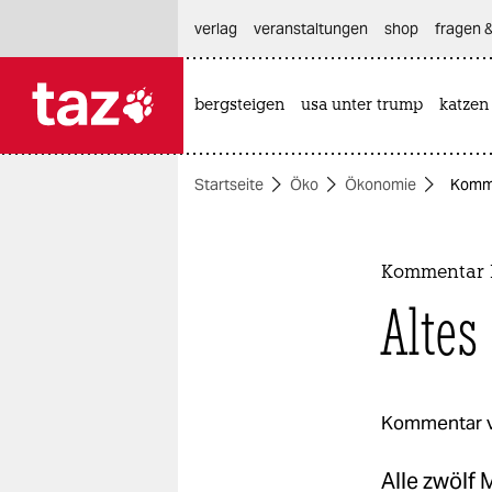
hautnavigation anspringen
hauptinhalt anspringen
footer anspringen
verlag
veranstaltungen
shop
fragen &
bergsteigen
usa unter trump
katzen

taz zahl ich
taz zahl ich
Startseite
Öko
Ökonomie
Komme
themen
politik
Kommentar E
öko
Altes
gesellschaft
kultur
Kommentar 
sport
Alle zwölf 