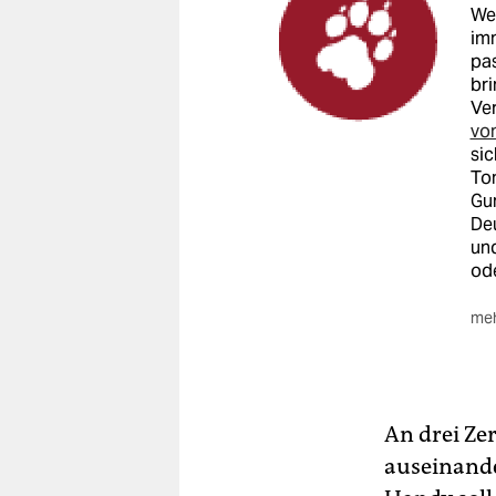
Wer
im
pas
bri
Ver
vom
sic
Ton
Gu
De
un
ode
meh
An drei Ze
auseinand