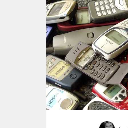
berlin
nord
wahrheit
verlag
verlag
veranstaltungen
shop
fragen & hilfe
unterstützen
abo
genossenschaft