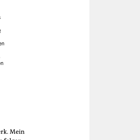
s
e
en
s
en
rk. Mein