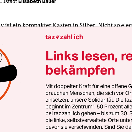
Lustadt
Elisabeth Bauer
 ist ein kompakter Kasten in Silber. Nicht so ele
ie Smartphones, mit denen heute fast jeder ausgest
taz
zahl ich

 Gerät der ganz alten Riege. Stabiles Plastikgehä
n, schwerer herausnehmbarer Akku – jahrelang
Links lesen, r
 funktioniert, kürzlich gab es den Geist auf.
bekämpfen
nen Handys lagern laut dem Marktforschungsinst
enutzt in deutschen Haushalten herum. Gold, Si
Mit doppelter Kraft für eine offene G
brauchen Menschen, die sich vor O
ltene Erden und andere Metalle verbergen sich in
einsetzen, unsere Solidarität. Die ta
ine weitgehend ungenutzte Quelle zur Wiederauf
beginnt im Zentrum“. 50 Prozent a
Rohstoffe.
bei taz zahl ich gehen – bis zum 30
die linke, selbstverwaltete Orte unte
bevor sie verschwinden. Sind Sie da