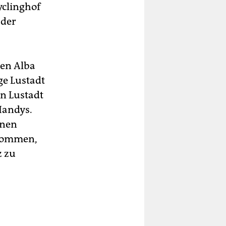
yclinghof
 der
men Alba
ge Lustadt
in Lustadt
Handys.
enen
ukommen,
z zu