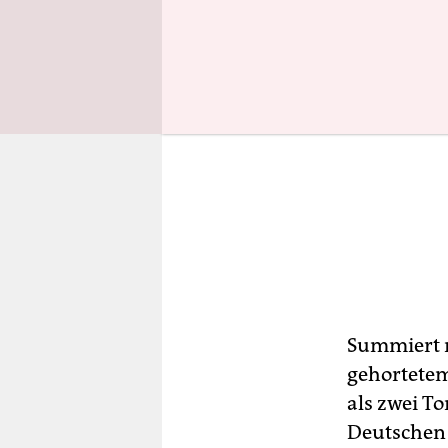
Summiert m
gehortetem
als zwei T
Deutschen –