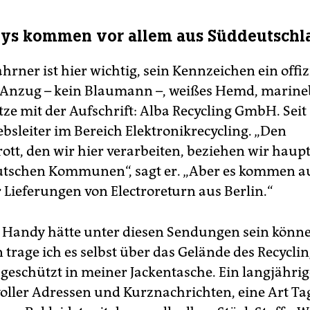
dys kommen vor allem aus Süddeutschl
rner ist hier wichtig, sein Kennzeichen ein offizi
 Anzug – kein Blaumann –, weißes Hemd, marine
e mit der Aufschrift: Alba Recycling GmbH. Seit 
ebsleiter im Bereich Elektronikrecycling. „Den
rott, den wir hier verarbeiten, beziehen wir haup
utschen Kommunen“, sagt er. „Aber es kommen 
 Lieferungen von Electroreturn aus Berlin.“
Handy hätte unter diesen Sendungen sein könn
 trage ich es selbst über das Gelände des Recycli
 geschützt in meiner Jackentasche. Ein langjährig
 voller Adressen und Kurznachrichten, eine Art T