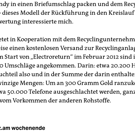
andy in einen Briefumschlag packen und dem Rec
 dieses Modell der Rückführung in den Kreislauf
ertung interessierte mich.
ietet in Kooperation mit dem Recyclingunterneh
eise einen kostenlosen Versand zur Recyclinganla
m Start von „Electroreturn“ im Februar 2012 sind 
00 Umschläge angekommen. Darin: etwa 20.200 
uchteil also und in der Summe der darin enthalt
 winzige Mengen: Um an 300 Gramm Gold ranz
a 50.000 Telefone ausgeschlachtet werden, gan
 vom Vorkommen der anderen Rohstoffe.
z.am wochenende