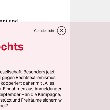
gant und
attet ist,
Gerade nicht
use, dicke
 hat es
echts
itut
lber,
esellschaft! Besonders jetzt
rt gegen Rechtsextremismus
 ihrem
z kooperiert daher mit „Alles
bereitung
ller Einnahmen aus Anmeldungen
. September – an die Kampagne,
rstützt und Freiräume sichern will,
bei?