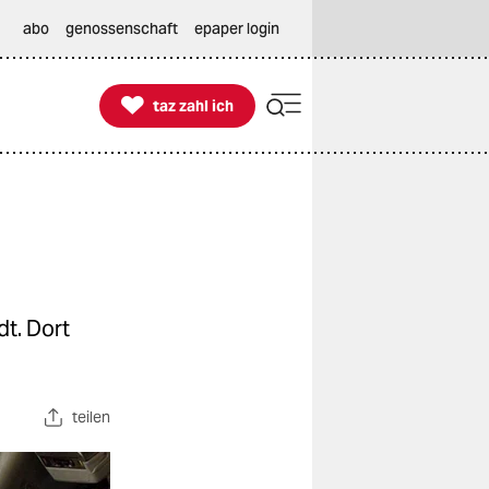
abo
genossenschaft
epaper login

taz zahl ich
taz zahl ich
dt. Dort
teilen