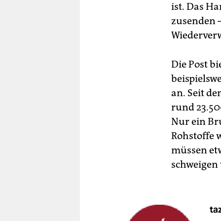
ist. Das H
zusenden –
Wiederverw
Die Post b
beispielsw
an. Seit de
rund 23.5
Nur ein Br
Rohstoffe
müssen etw
schweigen
ta