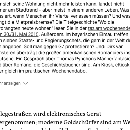
 sich seine Wohnung nicht mehr leisten kann, landet nicht
mer am Stadtrand – aber meist in einem anderen Leben. Was
siert, wenn Menschen ihr Viertel verlassen müssen? Und wa
ngt die Mietpreisbremse? Die Titelgeschichte "Wo die
drängten heute wohnen" lesen Sie in der
taz.am wochenend
 30./31. Mai 2015
. Außerdem: Im bayerischen Elmau treffen
h sieben Staats- und Regierungschefs, die gern in der Welt d
 angeben. Soll man gegen G7 protestieren? Und: Dirk van
nsteren überträgt die großen amerikanischen Romanciers in
utsche. Ein Gespräch über Thomas Pynchons Männerfantasi
d über Romane, die Geschichtsbücher sind. Am Kiosk,
eKiosk
r gleich im praktischen
Wochenendabo
.
r anzeigen
rlegestraßen wird elektronisches Gerät
ergenommen; moderne Goldschürfer sind am We