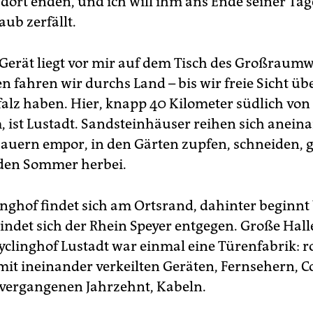
dort enden, und ich will ihm ans Ende seiner Tag
aub zerfällt.
 Gerät liegt vor mir auf dem Tisch des Großraum
n fahren wir durchs Land – bis wir freie Sicht übe
falz haben. Hier, knapp 40 Kilometer südlich von
ist Lustadt. Sandsteinhäuser reihen sich anein
auern empor, in den Gärten zupfen, schneiden, 
 den Sommer herbei.
inghof findet sich am Ortsrand, dahinter beginnt
indet sich der Rhein Speyer entgegen. Große Hall
cyclinghof Lustadt war einmal eine Türenfabrik: r
mit ineinander verkeilten Geräten, Fernsehern,
vergangenen Jahrzehnt, Kabeln.