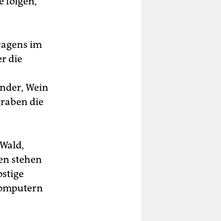
e folgen,
wagens im
r die
ander, Wein
graben die
 Wald,
en stehen
ostige
 Computern