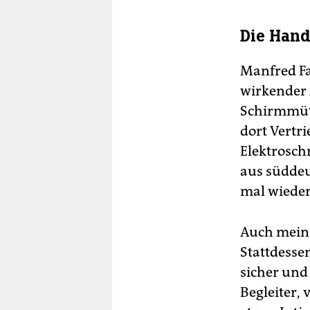
Die Han
Manfred Fah
wirkender
Schirmmütz
dort Vertri
Elektrosch
aus südde
mal wieder
Auch mein 
Stattdessen
sicher und
Begleiter,