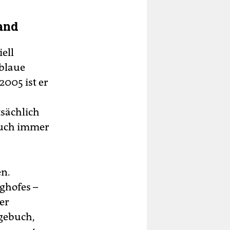
and
ell
blaue
2005 ist er
tsächlich
auch immer
en.
nghofes –
er
agebuch,