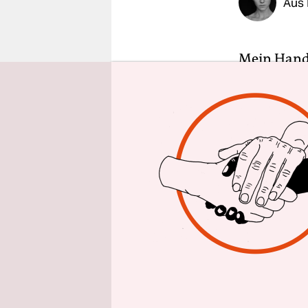
Aus 
epaper login
Mein Handy
flach wie d
sondern ein
Gummitaste
verlässlich
120 Millio
YouGov ung
Kupfer, Se
Innern – e
begehrter 