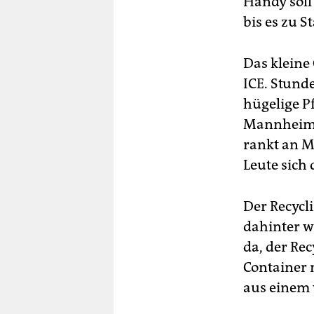
Handy soll 
bis es zu St
Das kleine
ICE. Stunde
hügelige P
Mannheim, 
rankt an M
Leute sich
Der Recycl
dahinter w
da, der Re
Container 
aus einem 