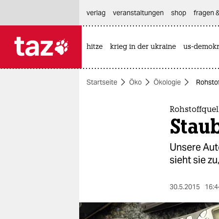
hautnavigation anspringen
hauptinhalt anspringen
footer anspringen
verlag
veranstaltungen
shop
fragen &
hitze
krieg in der ukraine
us-demokr

taz zahl ich
taz zahl ich
Startseite
Öko
Ökologie
Rohstof
themen
politik
Rohstoffquel
Staub
öko
Unsere Auto
gesellschaft
sieht sie z
kultur
30.5.2015
16:4
sport