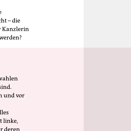
e
ht – die
r Kanzlerin
 werden?
wahlen
sind.
h und vor
lles
 linke,
ür deren