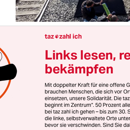
taz
zahl ich

Links lesen, r
 Balkanroute ist geschlossen.“ Mit diesem knappe
llen die EU-Chefs am Montag beim Türkei-Gipfel 
bekämpfen
hl eine dramatische Wende festschreiben. Ab sofor
htlingstrecks nach Deutschland mehr geben. Die P
ens“ ist vorbei.
Mit doppelter Kraft für eine offene G
brauchen Menschen, die sich vor O
einsetzen, unsere Solidarität. Die ta
ne Kehrtwende um 180 Grad, vor allem für Kanzle
beginnt im Zentrum“. 50 Prozent a
ließlich hat sie sich bisher in Sonntagsreden für
bei taz zahl ich gehen – bis zum 30
sgesprochen. Für Grenzschließungen habe sie k
die linke, selbstverwaltete Orte unte
bevor sie verschwinden. Sind Sie da
: „Das ist nicht mein Europa“, so Merkel bei Anne