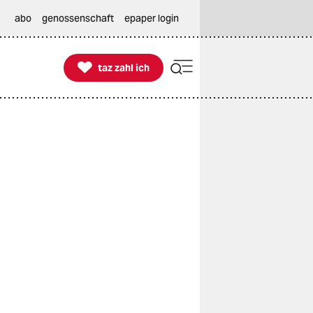
abo
genossenschaft
epaper login

taz zahl ich
taz zahl ich