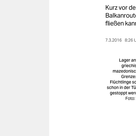
berlin
Kurz vor de
nord
Balkanrout
fließen kan
wahrheit
verlag
7.3.2016
8:26 
verlag
Lager an
veranstaltungen
griechi
mazedonis
Grenze:
shop
Flüchtlinge so
schon in der Tü
fragen & hilfe
gestoppt wer
Foto:
unterstützen
abo
genossenschaft