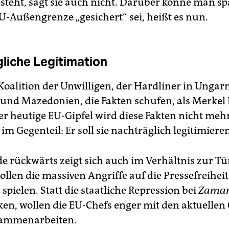
steht, sagt sie auch nicht. Darüber könne man sp
U-Außengrenze „gesichert“ sei, heißt es nun.
liche Legitimation
Koalition der Unwilligen, der Hardliner in Ungarn
 und Mazedonien, die Fakten schufen, als Merkel 
er heutige EU-Gipfel wird diese Fakten nicht meh
 im Gegenteil: Er soll sie nachträglich legitimiere
e rückwärts zeigt sich auch im Verhältnis zur Tü
ollen die massiven Angriffe auf die Pressefreiheit
spielen. Statt die staatliche Repression bei
Zama
n, wollen die EU-Chefs enger mit den aktuellen 
sammenarbeiten.