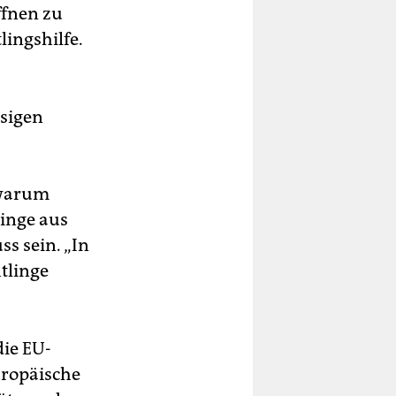
ffnen zu
lingshilfe.
esigen
 warum
inge aus
s sein. „In
tlinge
ie EU-
uropäische