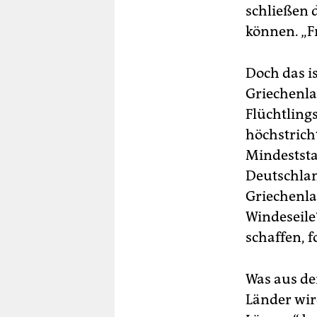
schließen 
können. „Fr
Doch das is
Griechenlan
Flüchtling
höchstrich
Mindeststa
Deutschlan
Griechenla
Windeseile
schaffen, f
Was aus de
Länder wir