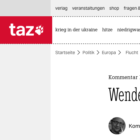
hautnavigation anspringen
hauptinhalt anspringen
footer anspringen
verlag
veranstaltungen
shop
fragen &
krieg in der ukraine
hitze
niedrigwa

taz zahl ich
taz zahl ich
Startseite
Politik
Europa
Flucht
themen
politik
Kommentar E
öko
Wende
gesellschaft
kultur
Kom
sport