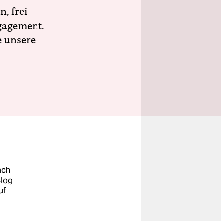
n, frei
ngagement.
e unsere
ach
Blog
uf