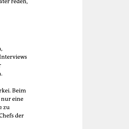
äter reden,
,
Interviews
r
n.
rkei. Beim
 nur eine
n
zu
Chefs der