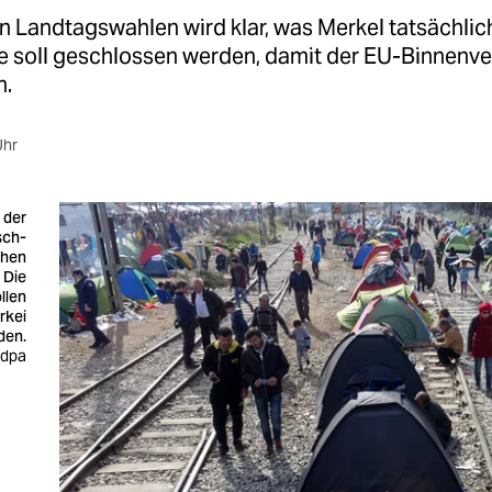
n Landtagswahlen wird klar, was Merkel tatsächlich 
e soll geschlossen werden, damit der EU-Binnenve
n.
Uhr
 der
sch-
chen
 Die
llen
rkei
den.
 dpa