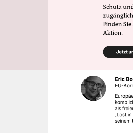
Schutz und 
zugänglich
Finden Sie
Aktion.
Jetzt u
Eric B
EU-Kor
Europäer
komplizi
als frei
„Lost in
seinem 