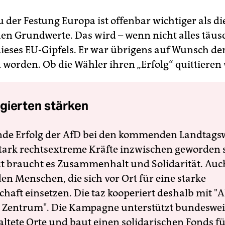
 der Festung Europa ist offenbar wichtiger als di
en Grundwerte. Das wird – wenn nicht alles täusc
dieses EU-Gipfels. Er war übrigens auf Wunsch de
 worden. Ob die Wähler ihren „Erfolg“ quittieren
gierten stärken
nde Erfolg der AfD bei den kommenden Landtags
 stark rechtsextreme Kräfte inzwischen geworden 
zt braucht es Zusammenhalt und Solidarität. Auc
en Menschen, die sich vor Ort für eine starke
schaft einsetzen. Die taz kooperiert deshalb mit "A
 Zentrum". Die Kampagne unterstützt bundesweit
altete Orte und baut einen solidarischen Fonds f