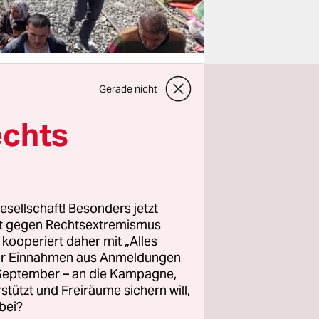
Gerade nicht
echts
n Satz
in Brüssel
t soll es
olitik des
esellschaft! Besonders jetzt
rt gegen Rechtsextremismus
z kooperiert daher mit „Alles
rin Angela
ller Einnahmen aus Anmeldungen
 offene
. September – an die Kampagne,
ein
rstützt und Freiräume sichern will,
bei?
 Will.