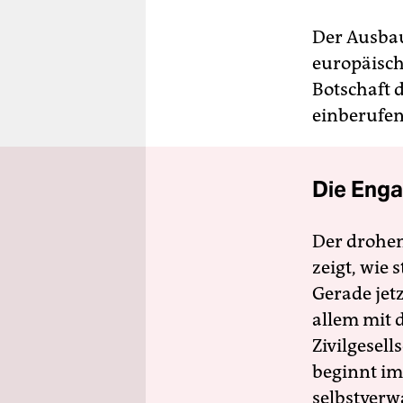
Der Ausbau
europäisch
Botschaft 
einberufen
Die Enga
Der drohe
zeigt, wie
Gerade jet
allem mit d
Zivilgesell
beginnt im
selbstverw