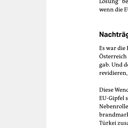
Lösung“ be
wenn die E
Nachträg
Es war die 
Österreich
gab. Und d
revidieren,
Diese Wend
EU-Gipfel s
Nebenrolle 
brandmarke
Türkei zu