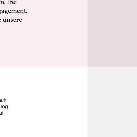
n, frei
ngagement.
e unsere
ach
Blog
uf