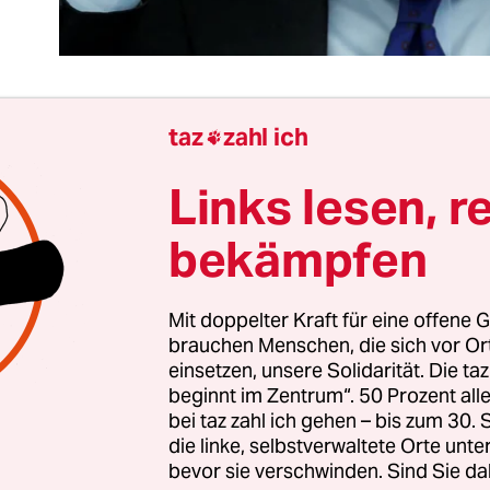
taz
zahl ich

hland wird Martin Schulz für seine Arbeit im
Links lesen, r
arlament gefeiert. Auf EU-Ebene
sieht das etwas
führte die Straßburger Kammer wie ein Alleinunt
bekämpfen
te wichtige Entscheidungen im Hinterzimmer au
ür die Demokratie.
Mit doppelter Kraft für eine offene G
brauchen Menschen, die sich vor O
t es ein Fortschritt, dass bei der Wahl seines Nachf
einsetzen, unsere Solidarität. Die ta
 werden konnte. Die Große Koalition, die Schulz
beginnt im Zentrum“. 50 Prozent a
en vereinbart hatte, ist zerbrochen. Zum ersten 
bei taz zahl ich gehen – bis zum 30
die linke, selbstverwaltete Orte unte
nd nicht von vornherein fest, wer gewinnt.
bevor sie verschwinden. Sind Sie da