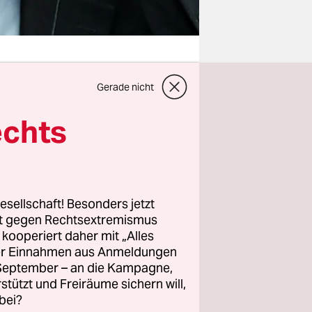
Gerade nicht
echts
 anders aus
.
erhalter
s. Das war
esellschaft! Besonders jetzt
rt gegen Rechtsextremismus
olgers frei
z kooperiert daher mit „Alles
 mit den
ller Einnahmen aus Anmeldungen
Mal seit
. September – an die Kampagne,
rstützt und Freiräume sichern will,
bei?