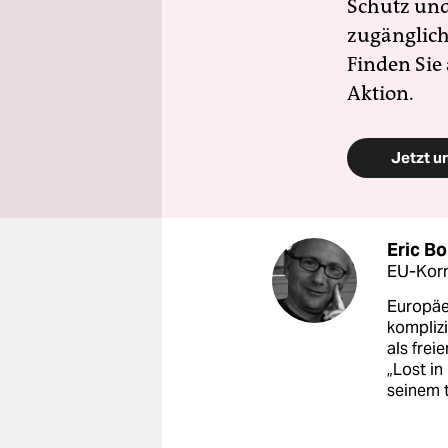
Schutz und 
zugänglich
Finden Sie
Aktion.
Jetzt u
Eric B
EU-Kor
Europäer
komplizi
als frei
„Lost in
seinem 