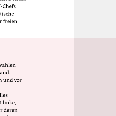
U-Chefs
äische
r freien
wahlen
sind.
h und vor
lles
 linke,
ür deren