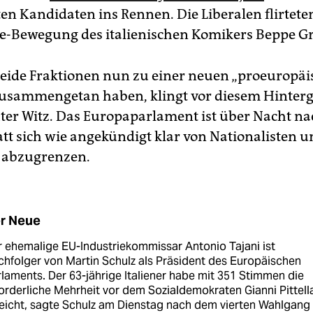
ten Kandidaten ins Rennen. Die Liberalen flirtete
e-Bewegung des italienischen Komikers Beppe Gri
beide Fraktionen nun zu einer neuen „proeuropä
zusammengetan haben, klingt vor diesem Hinter
hter Witz. Das Europaparlament ist über Nacht na
att sich wie angekündigt klar von Nationalisten 
 abzugrenzen.
r Neue
 ehemalige EU-Industriekommissar Antonio Tajani ist
hfolger von Martin Schulz als Präsident des Europäischen
laments. Der 63-jährige Italiener habe mit 351 Stimmen die
orderliche Mehrheit vor dem Sozialdemokraten Gianni Pittell
eicht, sagte Schulz am Dienstag nach dem vierten Wahlgang 