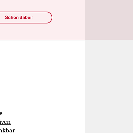
Schon dabei!
e
iven
nkbar