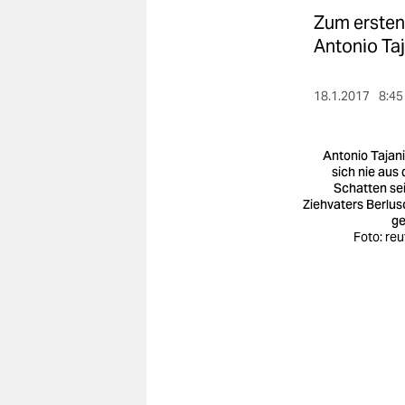
berlin
Zum ersten 
nord
Antonio Taj
wahrheit
18.1.2017
8:45
verlag
Antonio Tajani
verlag
sich nie aus
Schatten se
veranstaltungen
Ziehvaters Berlus
ge
shop
Foto: reu
fragen & hilfe
unterstützen
abo
genossenschaft