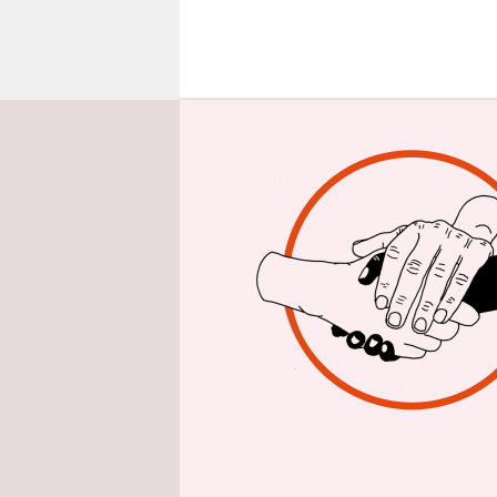
epaper login
I
n Deutsc
Europap
Schulz 
und kungel
nicht gut f
Insofern is
abgestimmt
Konservativ
Jahren sta