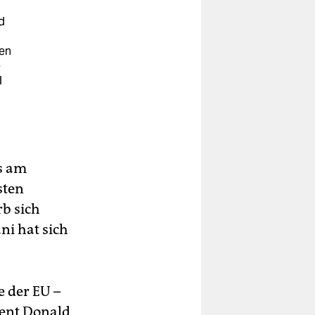
d
fen
e
l
s am
sten
rb sich
ni hat sich
e der EU –
dent Donald