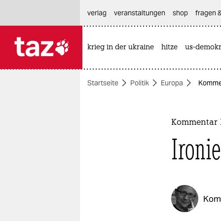
hautnavigation anspringen
hauptinhalt anspringen
footer anspringen
verlag
veranstaltungen
shop
fragen &
krieg in der ukraine
hitze
us-demokr

taz zahl ich
taz zahl ich
Startseite
Politik
Europa
Kommen
themen
politik
Kommentar 
öko
Ironi
gesellschaft
kultur
Kom
sport