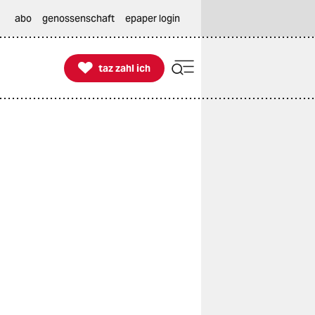
abo
genossenschaft
epaper login

taz zahl ich
taz zahl ich