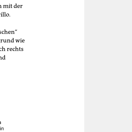
n mit der
llo.
ischen“
grund wie
ch rechts
und
a
in