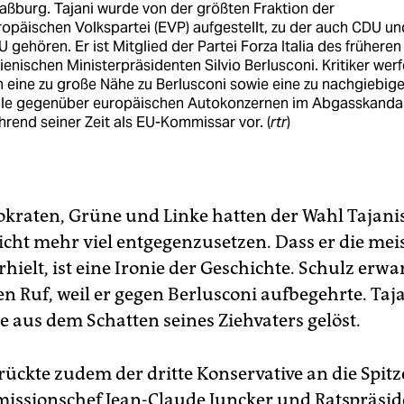
aßburg. Tajani wurde von der größten Fraktion der
opäischen Volkspartei (EVP) aufgestellt, zu der auch CDU un
 gehören. Er ist Mitglied der Partei Forza Italia des früheren
lienischen Ministerpräsidenten Silvio Berlusconi. Kritiker wer
 eine zu große Nähe zu Berlusconi sowie eine zu nachgiebig
lle gegenüber europäischen Autokonzernen im Abgasskanda
rend seiner Zeit als EU-Kommissar vor. (
rtr
)
kraten, Grüne und Linke hatten der Wahl Tajani
icht mehr viel entgegenzusetzen. Dass er die mei
ielt, ist eine Ironie der Geschichte. Schulz erwa
n Ruf, weil er gegen Berlusconi aufbegehrte. Taja
e aus dem Schatten seines Ziehvaters gelöst.
rückte zudem der dritte Konservative an die Spitz
ssionschef Jean-Claude Juncker und Ratspräsi