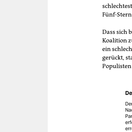
schlechtes
Fünf-Stern
Dass sich 
Koalition 
ein schlec
gerückt, st
Populisten
De
Der
Nac
Par
erf
err