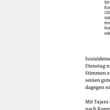
Str
Eur
CSU
ita
ihm
Ro
wäh
Sozialdemo
Dienstag n
Stimmen erh
seinen gute
dagegen ni
Mit Tajani 
nach Kommi