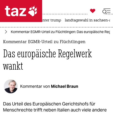

taz zahl ich
nahost-konflikt
usa unter trump
landtagswahl in sachsen-an

taz zahl ich
pa
Kommentar EGMR-Urteil zu Flüchtlingen: Das europäische Rege
taz zahl ich
Kommentar EGMR-Urteil zu Flüchtlingen
themen
Das europäische Regelwerk
politik
wankt
öko
gesellschaft
Kommentar von
Michael Braun
kultur
sport
Das Urteil des Europäischen Gerichtshofs für
Menschrechte trifft neben Italien auch viele andere