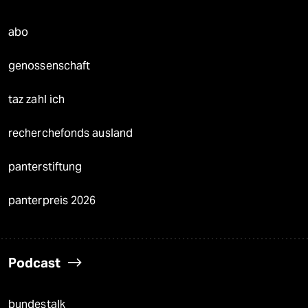
abo
genossenschaft
taz zahl ich
recherchefonds ausland
panterstiftung
panterpreis 2026
Podcast
bundestalk