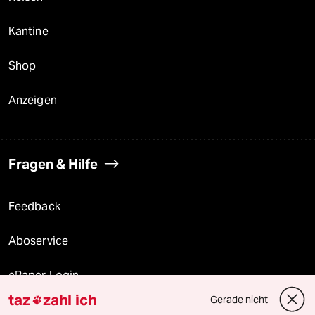
Kantine
Shop
Anzeigen
Fragen & Hilfe
Feedback
Aboservice
ePaper Login
taz
zahl ich
Gerade nicht

Downloads für Abonnierende