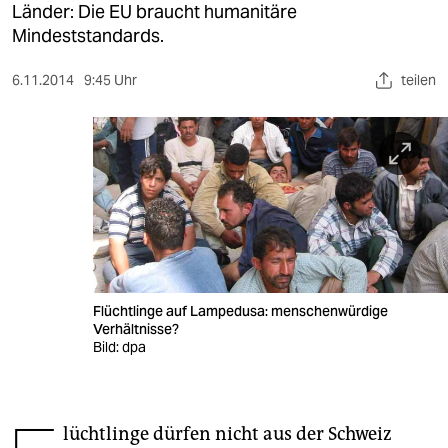
berlin
Länder: Die EU braucht humanitäre
Mindeststandards.
nord
6.11.2014
9:45 Uhr
teilen
wahrheit
verlag
verlag
veranstaltungen
shop
fragen & hilfe
Flüchtlinge auf Lampedusa: menschenwürdige
Verhältnisse?
unterstützen
Bild: dpa
abo
genossenschaft
lüchtlinge dürfen nicht aus der Schweiz