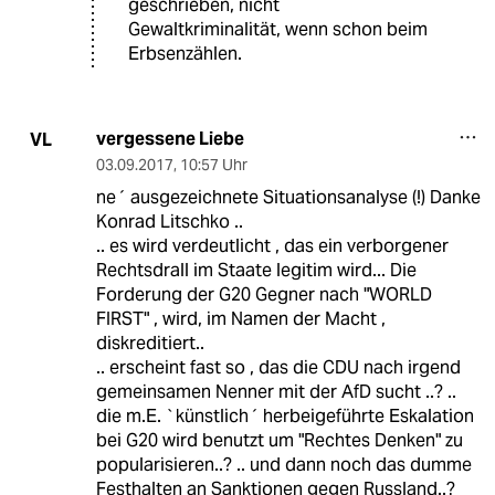
geschrieben, nicht
Gewaltkriminalität, wenn schon beim
Erbsenzählen.
vergessene Liebe
VL
03.09.2017
,
10:57 Uhr
ne´ ausgezeichnete Situationsanalyse (!) Danke
Konrad Litschko ..
.. es wird verdeutlicht , das ein verborgener
Rechtsdrall im Staate legitim wird... Die
Forderung der G20 Gegner nach "WORLD
FIRST" , wird, im Namen der Macht ,
diskreditiert..
.. erscheint fast so , das die CDU nach irgend
gemeinsamen Nenner mit der AfD sucht ..? ..
die m.E. `künstlich´ herbeigeführte Eskalation
bei G20 wird benutzt um "Rechtes Denken" zu
popularisieren..? .. und dann noch das dumme
Festhalten an Sanktionen gegen Russland..?