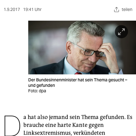
berlin
1.9.2017
19:41 Uhr
teilen
nord
wahrheit
verlag
verlag
veranstaltungen
shop
Der Bundesinnenminister hat sein Thema gesucht –
und gefunden
fragen & hilfe
Foto: dpa
unterstützen
D
abo
a hat also jemand sein Thema gefunden. Es
brauche eine harte Kante gegen
genossenschaft
Linksextremismus, verkündeten