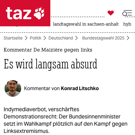

taz zahl ich
niedrigwasser
rente
landtagswahl in sachsen-anhalt
hybri

taz zahl ich
Startseite
Politik
Deutschland
Bundestagswahl 2025
taz zahl ich
Kommentar De Maizière gegen links
themen
Es wird langsam absurd
politik
öko
Kommentar von
Konrad Litschko
gesellschaft
kultur
Indymediaverbot, verschärftes
Demonstrationsrecht: Der Bundesinnenminister
sport
setzt im Wahlkampf plötzlich auf den Kampf gegen
Linksextremismus.