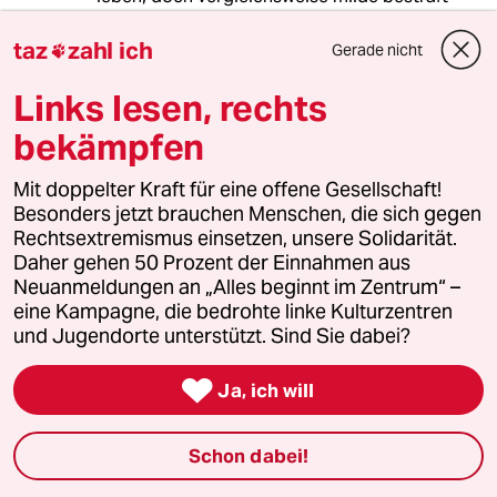
werden.
taz
zahl ich
Gerade nicht

Gibt es da irgendwo eine gute Aufstellung, was
Strafmaß von vermeintlich rechten und linken
Links lesen, rechts
Straftätern angeht?
bekämpfen
Mit doppelter Kraft für eine offene Gesellschaft!
Besonders jetzt brauchen Menschen, die sich gegen
hans maier
HM
Rechtsextremismus einsetzen, unsere Solidarität.
02.09.2017
,
15:01 Uhr
Daher gehen 50 Prozent der Einnahmen aus
@Hanne:
Neuanmeldungen an „Alles beginnt im Zentrum“ –
Wie immer variiert das Strafmaß
eine Kampagne, die bedrohte linke Kulturzentren
stark, da kein Fall wie der andere ist.
und Jugendorte unterstützt. Sind Sie dabei?
Mal gibt es für das Anzünden eines

Ja, ich will
unbewohnten(!) Gebäudes 2 Jahre,
mal sind es 8. Im Mittel nach meiner
Beobachtung ~5 Jahre.
Schon dabei!
In einem anderen Fall