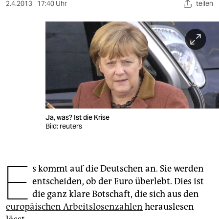
berlin
2.4.2013
17:40 Uhr
teilen
nord
wahrheit
verlag
verlag
veranstaltungen
Ja, was? Ist die Krise
shop
Bild: reuters
fragen & hilfe
E
unterstützen
s kommt auf die Deutschen an. Sie werden
entscheiden, ob der Euro überlebt. Dies ist
abo
die ganz klare Botschaft, die sich aus den
genossenschaft
europäischen Arbeitslosenzahlen
herauslesen