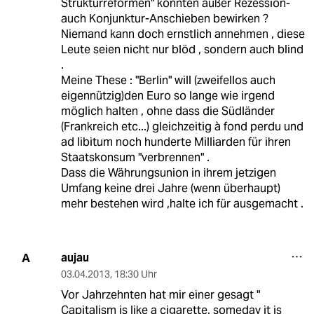
Strukturreformen" könnten außer Rezession-
auch Konjunktur-Anschieben bewirken ?
Niemand kann doch ernstlich annehmen , diese
Leute seien nicht nur blöd , sondern auch blind
.
Meine These : "Berlin" will (zweifellos auch
eigennützig)den Euro so lange wie irgend
möglich halten , ohne dass die Südländer
(Frankreich etc...) gleichzeitig à fond perdu und
ad libitum noch hunderte Milliarden für ihren
Staatskonsum "verbrennen" .
Dass die Währungsunion in ihrem jetzigen
Umfang keine drei Jahre (wenn überhaupt)
mehr bestehen wird ,halte ich für ausgemacht .
aujau
A
03.04.2013
,
18:30 Uhr
Vor Jahrzehnten hat mir einer gesagt "
Capitalism is like a cigarette, someday it is