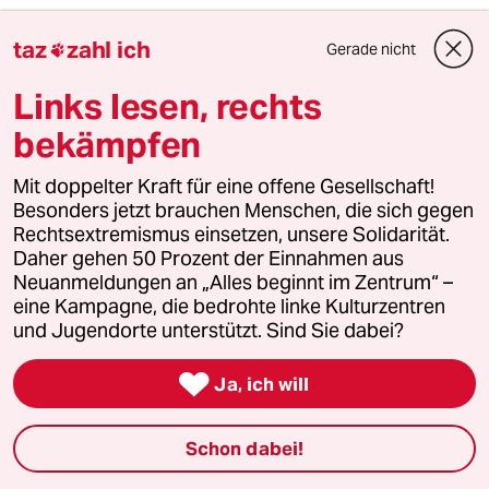
Der fehlende Respekt und das Fehlen von
taz
zahl ich
Gerade nicht

Mitgefühl mit dem Süden wird Deutschland
irgendwann bitter auf die Füße fallen. Die
Links lesen, rechts
Kanzlerin isoliert uns, aber die Folgen dieser
Politik werden nachfolgende Regierungen zu
bekämpfen
tragen haben - und die Menschen in
Deutschland.
Mit doppelter Kraft für eine offene Gesellschaft!
Besonders jetzt brauchen Menschen, die sich gegen
Deutschland hatte sich ein positives "Image"
Rechtsextremismus einsetzen, unsere Solidarität.
erarbeitet, aber jetzt kehrt die Vorstellung vom
Daher gehen 50 Prozent der Einnahmen aus
"ugly german" mit Macht zurück. Wer glaubt,
Neuanmeldungen an „Alles beginnt im Zentrum“ –
dass das in einer Welt, die immer weiter
eine Kampagne, die bedrohte linke Kulturzentren
zusammenwächst, folgenlos bleiben kann, ist
und Jugendorte unterstützt. Sind Sie dabei?
weltfremd und ahnungslos.

Ja, ich will
Peter A. Weber
PA
Schon dabei!
03.04.2013
,
11:39 Uhr
Es ist billig, sich wie Deutschland mit