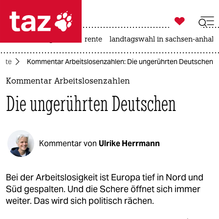

taz zahl ich
hitze
niedrigwasser
rente
landtagswahl in sachsen-anhalt

taz zahl ich
atte
Kommentar Arbeitslosenzahlen: Die ungerührten Deutschen
taz zahl ich
Kommentar Arbeitslosenzahlen
themen
Die ungerührten Deutschen
politik
öko
Kommentar von
Ulrike Herrmann
gesellschaft
kultur
Bei der Arbeitslosigkeit ist Europa tief in Nord und
Süd gespalten. Und die Schere öffnet sich immer
sport
weiter. Das wird sich politisch rächen.