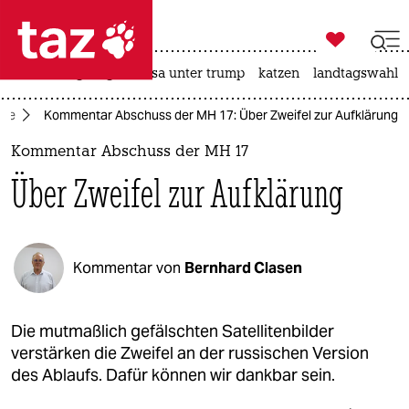

taz zahl ich
hitze
bergsteigen
usa unter trump
katzen
landtagswahl i

taz zahl ich
ine
Kommentar Abschuss der MH 17: Über Zweifel zur Aufklärung
taz zahl ich
Kommentar Abschuss der MH 17
themen
Über Zweifel zur Aufklärung
politik
öko
Kommentar von
Bernhard Clasen
gesellschaft
kultur
Die mutmaßlich gefälschten Satellitenbilder
verstärken die Zweifel an der russischen Version
sport
des Ablaufs. Dafür können wir dankbar sein.