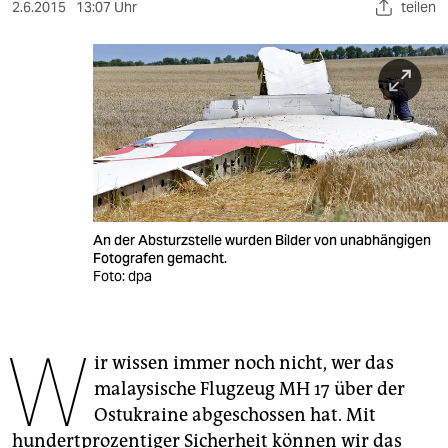
berlin
2.6.2015
13:07 Uhr
teilen
nord
wahrheit
verlag
verlag
veranstaltungen
An der Absturzstelle wurden Bilder von unabhängigen
shop
Fotografen gemacht.
Foto: dpa
fragen & hilfe
unterstützen
W
ir wissen immer noch nicht, wer das
abo
malaysische Flugzeug MH 17 über der
genossenschaft
Ostukraine abgeschossen hat. Mit
hundertprozentiger Sicherheit können wir das