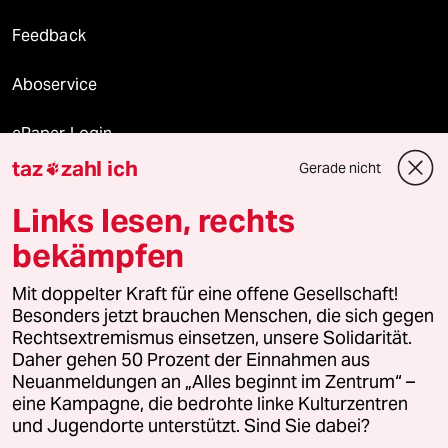
Feedback
Aboservice
ePaper Login
taz
zahl ich
Gerade nicht

Downloads für Abonnierende
Links lesen, rechts
bekämpfen
© 2026 taz Verlags und Vertriebs GmbH
Alle Rechte vorbehalten. Bei rechtlichen Fragen oder für Genehmigungen
Mit doppelter Kraft für eine offene Gesellschaft!
wenden Sie sich bitte an
lizenzen@taz.de
Besonders jetzt brauchen Menschen, die sich gegen
Rechtsextremismus einsetzen, unsere Solidarität.
Daher gehen 50 Prozent der Einnahmen aus
Feedback
Redaktionsstatut
Kommune-Richtlinien
KI-
Neuanmeldungen an „Alles beginnt im Zentrum“ –
eine Kampagne, die bedrohte linke Kulturzentren
Leitlinie
Informant
Datenschutz
Impressum
AGB
und Jugendorte unterstützt. Sind Sie dabei?