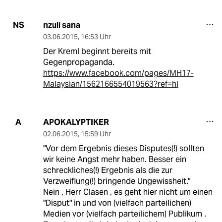
nzuli sana
NS
03.06.2015
,
16:53 Uhr
Der Kreml beginnt bereits mit
Gegenpropaganda.
https://www.facebook.com/pages/MH17-
Malaysian/1562166554019563?ref=hl
APOKALYPTIKER
A
02.06.2015
,
15:59 Uhr
"Vor dem Ergebnis dieses Disputes(!) sollten
wir keine Angst mehr haben. Besser ein
schreckliches(!) Ergebnis als die zur
Verzweiflung(!) bringende Ungewissheit."
Nein , Herr Clasen , es geht hier nicht um einen
"Disput" in und von (vielfach parteilichen)
Medien vor (vielfach parteilichem) Publikum .