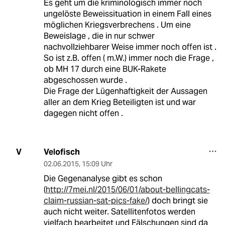
Es geht um die kriminologisch immer noch
ungelöste Beweissituation in einem Fall eines
möglichen Kriegsverbrechens . Um eine
Beweislage , die in nur schwer
nachvollziehbarer Weise immer noch offen ist .
So ist z.B. offen ( m.W.) immer noch die Frage ,
ob MH 17 durch eine BUK-Rakete
abgeschossen wurde .
Die Frage der Lügenhaftigkeit der Aussagen
aller an dem Krieg Beteiligten ist und war
dagegen nicht offen .
Velofisch
V
02.06.2015
,
15:09 Uhr
Die Gegenanalyse gibt es schon
(
http://7mei.nl/2015/06/01/about-bellingcats-
claim-russian-sat-pics-fake/
) doch bringt sie
auch nicht weiter. Satellitenfotos werden
vielfach bearbeitet und Fälschungen sind da