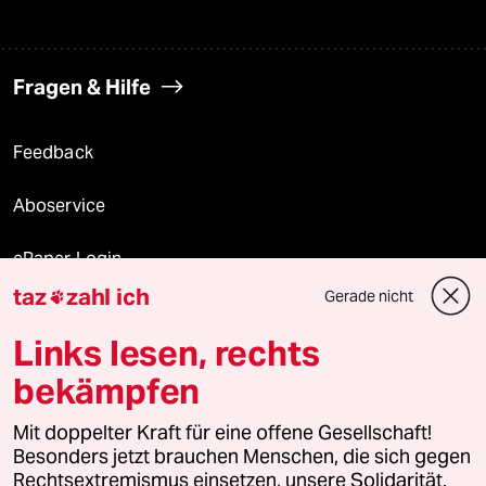
Fragen & Hilfe
Feedback
Aboservice
ePaper Login
taz
zahl ich
Gerade nicht

Downloads für Abonnierende
Links lesen, rechts
bekämpfen
© 2026 taz Verlags und Vertriebs GmbH
Mit doppelter Kraft für eine offene Gesellschaft!
Alle Rechte vorbehalten. Bei rechtlichen Fragen oder für Genehmigungen
wenden Sie sich bitte an
lizenzen@taz.de
Besonders jetzt brauchen Menschen, die sich gegen
Rechtsextremismus einsetzen, unsere Solidarität.