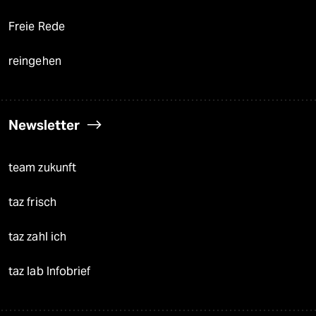
Freie Rede
reingehen
Newsletter
team zukunft
taz frisch
taz zahl ich
taz lab Infobrief