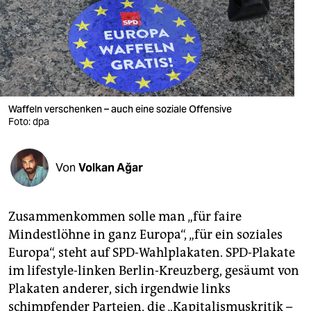
berlin
nord
wahrheit
verlag
Waffeln verschenken – auch eine soziale Offensive
verlag
Foto: dpa
veranstaltungen
Von
Volkan Ağar
shop
fragen & hilfe
Zusammenkommen solle man „für faire
unterstützen
Mindestlöhne in ganz Europa“, „für ein soziales
Europa“, steht auf SPD-Wahlplakaten. SPD-Plakate
abo
im lifestyle-linken Berlin-Kreuzberg, gesäumt von
genossenschaft
Plakaten anderer, sich irgendwie links
schimpfender Parteien, die „Kapitalismuskritik –