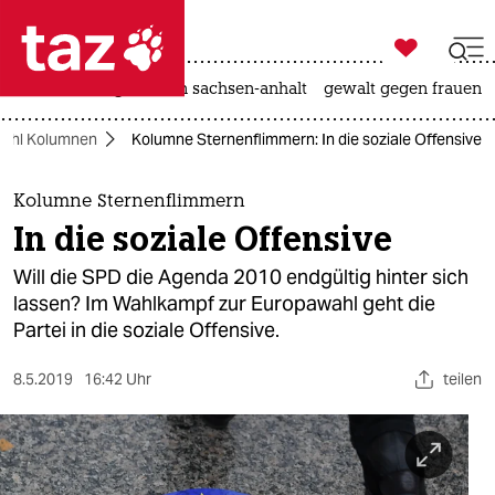

taz zahl ich
hitze
landtagswahl in sachsen-anhalt
gewalt gegen frauen

taz zahl ich
ahl Kolumnen
Kolumne Sternenflimmern: In die soziale Offensive
taz zahl ich
themen
Kolumne Sternenflimmern
In die soziale Offensive
politik
Will die SPD die Agenda 2010 endgültig hinter sich
öko
lassen? Im Wahlkampf zur Europawahl geht die
Partei in die soziale Offensive.
gesellschaft
8.5.2019
16:42 Uhr
teilen
kultur
sport