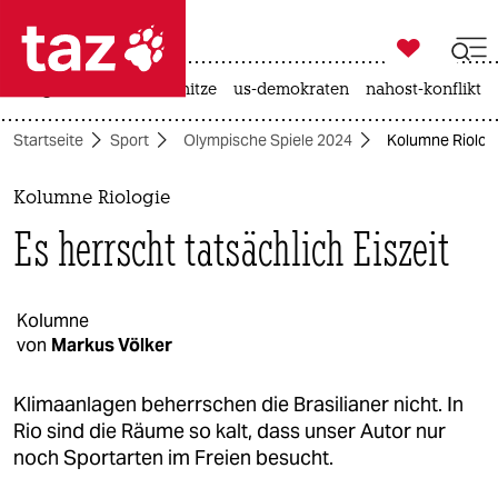

taz zahl ich
krieg in der ukraine
hitze
us-demokraten
nahost-konflikt

taz zahl ich
Startseite
Sport
Olympische Spiele 2024
Kolumne Riologie
taz zahl ich
themen
Kolumne Riologie
Es herrscht tatsächlich Eiszeit
politik
öko
Kolumne
von
Markus Völker
gesellschaft
kultur
Klimaanlagen beherrschen die Brasilianer nicht. In
Rio sind die Räume so kalt, dass unser Autor nur
sport
noch Sportarten im Freien besucht.