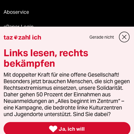
Aboservice
ePaper Login
taz
zahl ich
Gerade nicht

Downloads für Abonnierende
Links lesen, rechts
bekämpfen
© 2026 taz Verlags und Vertriebs GmbH
Mit doppelter Kraft für eine offene Gesellschaft!
Alle Rechte vorbehalten. Bei rechtlichen Fragen oder für Genehmigungen
wenden Sie sich bitte an
lizenzen@taz.de
Besonders jetzt brauchen Menschen, die sich gegen
Rechtsextremismus einsetzen, unsere Solidarität.
Daher gehen 50 Prozent der Einnahmen aus
Feedback
Redaktionsstatut
Kommune-Richtlinien
KI-
Neuanmeldungen an „Alles beginnt im Zentrum“ –
eine Kampagne, die bedrohte linke Kulturzentren
Leitlinie
Informant
Datenschutz
Impressum
AGB
und Jugendorte unterstützt. Sind Sie dabei?
Seitenwende
Einwilligungen widerrufen (Ads)

Ja, ich will