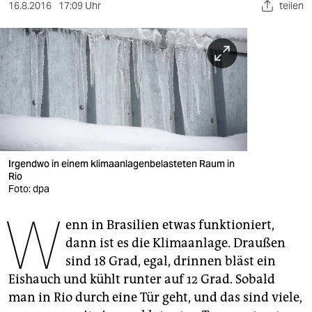
berlin
16.8.2016
17:09 Uhr
teilen
nord
wahrheit
verlag
verlag
veranstaltungen
Irgendwo in einem klimaanlagenbelasteten Raum in
shop
Rio
Foto: dpa
fragen & hilfe
W
enn in Brasilien etwas funktioniert,
unterstützen
dann ist es die Klimaanlage. Draußen
abo
sind 18 Grad, egal, drinnen bläst ein
Eishauch und kühlt runter auf 12 Grad. Sobald
genossenschaft
man in Rio durch eine Tür geht, und das sind viele,