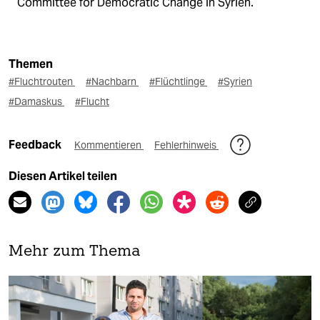
Committee for Democratic Change in Syrien.
Themen
#Fluchtrouten
#Nachbarn
#Flüchtlinge
#Syrien
#Damaskus
#Flucht
Feedback
Kommentieren
Fehlerhinweis
Diesen Artikel teilen
Mehr zum Thema