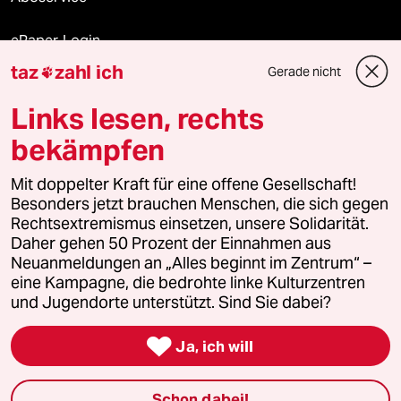
ePaper Login
taz
zahl ich
Gerade nicht

Downloads für Abonnierende
Links lesen, rechts
bekämpfen
© 2026 taz Verlags und Vertriebs GmbH
Alle Rechte vorbehalten. Bei rechtlichen Fragen oder für Genehmigungen
Mit doppelter Kraft für eine offene Gesellschaft!
wenden Sie sich bitte an
lizenzen@taz.de
Besonders jetzt brauchen Menschen, die sich gegen
Rechtsextremismus einsetzen, unsere Solidarität.
Daher gehen 50 Prozent der Einnahmen aus
Feedback
Redaktionsstatut
Kommune-Richtlinien
KI-
Neuanmeldungen an „Alles beginnt im Zentrum“ –
eine Kampagne, die bedrohte linke Kulturzentren
Leitlinie
Informant
Datenschutz
Impressum
AGB
und Jugendorte unterstützt. Sind Sie dabei?
Seitenwende
Einwilligungen widerrufen (Ads)

Ja, ich will
Schon dabei!