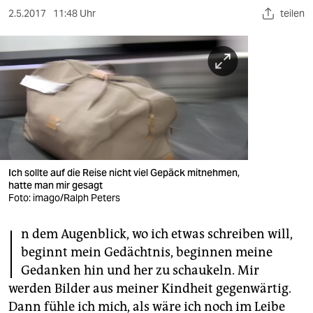
berlin
2.5.2017
11:48 Uhr
teilen
nord
wahrheit
verlag
verlag
veranstaltungen
Ich sollte auf die Reise nicht viel Gepäck mitnehmen,
shop
hatte man mir gesagt
Foto: imago/Ralph Peters
fragen & hilfe
I
unterstützen
n dem Augenblick, wo ich etwas schreiben will,
beginnt mein Gedächtnis, beginnen meine
abo
Gedanken hin und her zu schaukeln. Mir
werden Bilder aus meiner Kindheit gegenwärtig.
genossenschaft
Dann fühle ich mich, als wäre ich noch im Leibe