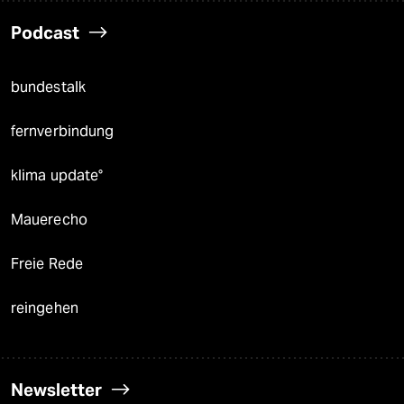
Podcast
bundestalk
fernverbindung
klima update°
Mauerecho
Freie Rede
reingehen
Newsletter