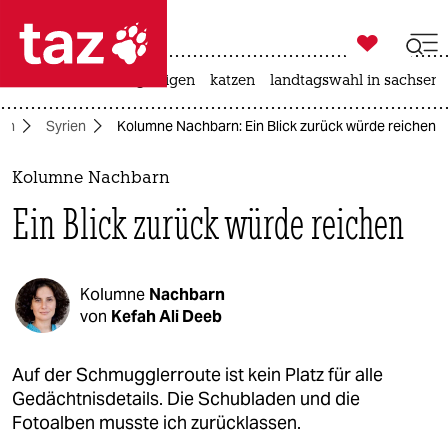

taz zahl ich
ceuta
hitze
bergsteigen
katzen
landtagswahl in sachsen-

taz zahl ich
en
Syrien
Kolumne Nachbarn: Ein Blick zurück würde reichen
taz zahl ich
themen
Kolumne Nachbarn
Ein Blick zurück würde reichen
politik
öko
Kolumne
Nachbarn
gesellschaft
von
Kefah Ali Deeb
kultur
Auf der Schmugglerroute ist kein Platz für alle
Gedächtnisdetails. Die Schubladen und die
sport
Fotoalben musste ich zurücklassen.