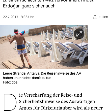
berlin
Erdoğan ganz sicher auch.
nord
22.7.2017
8:36 Uhr
teilen
wahrheit
verlag
verlag
veranstaltungen
shop
fragen & hilfe
Leere Strände, Antalya. Die Reisehinweise des AA
haben eher nichts damit zu tun
unterstützen
Foto: dpa
D
abo
ie Verschärfung der Reise- und
Sicherheitshinweise des Auswärtigen
genossenschaft
Amtes für Türkeiurlauber wird als neuer