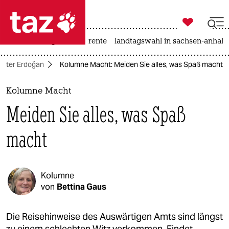

taz zahl ich
hitze
niedrigwasser
rente
landtagswahl in sachsen-anhalt

taz zahl ich
 unter Erdoğan
Kolumne Macht: Meiden Sie alles, was Spaß macht
taz zahl ich
themen
Kolumne Macht
Meiden Sie alles, was Spaß
politik
macht
öko
gesellschaft
Kolumne
kultur
von
Bettina Gaus
sport
Die Reisehinweise des Auswärtigen Amts sind längst
zu einem schlechten Witz verkommen. Findet