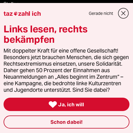
Stellen
taz
zahl ich
Gerade nicht

Presse
Links lesen, rechts
bekämpfen
Unterstützen
Mit doppelter Kraft für eine offene Gesellschaft!
Besonders jetzt brauchen Menschen, die sich gegen
Rechtsextremismus einsetzen, unsere Solidarität.
abo
Daher gehen 50 Prozent der Einnahmen aus
Neuanmeldungen an „Alles beginnt im Zentrum“ –
genossenschaft
eine Kampagne, die bedrohte linke Kulturzentren
und Jugendorte unterstützt. Sind Sie dabei?
taz zahl ich

Ja, ich will
recherchefonds ausland
Schon dabei!
panterstiftung