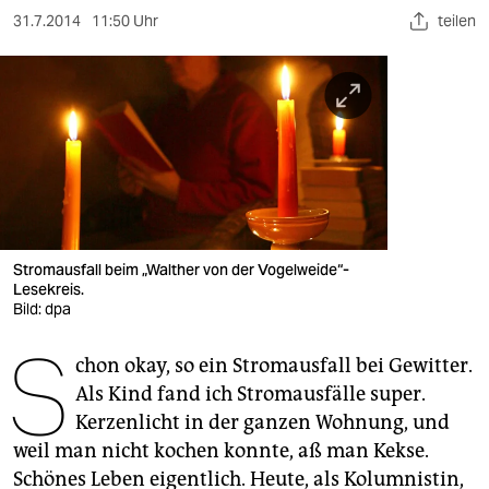
berlin
31.7.2014
11:50 Uhr
teilen
nord
wahrheit
verlag
verlag
veranstaltungen
Stromausfall beim „Walther von der Vogelweide“-
shop
Lesekreis.
Bild: dpa
fragen & hilfe
S
unterstützen
chon okay, so ein Stromausfall bei Gewitter.
Als Kind fand ich Stromausfälle super.
abo
Kerzenlicht in der ganzen Wohnung, und
weil man nicht kochen konnte, aß man Kekse.
genossenschaft
Schönes Leben eigentlich. Heute, als Kolumnistin,