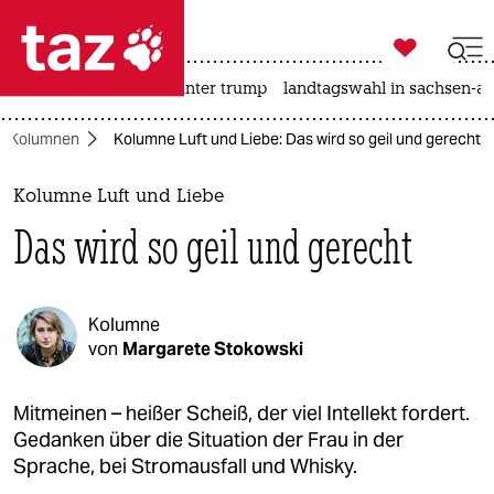

taz zahl ich
nahost-konflikt
usa unter trump
landtagswahl in sachsen-an

taz zahl ich
Kolumnen
Kolumne Luft und Liebe: Das wird so geil und gerecht
taz zahl ich
themen
Kolumne Luft und Liebe
Das wird so geil und gerecht
politik
öko
Kolumne
gesellschaft
von
Margarete Stokowski
kultur
Mitmeinen – heißer Scheiß, der viel Intellekt fordert.
Gedanken über die Situation der Frau in der
sport
Sprache, bei Stromausfall und Whisky.