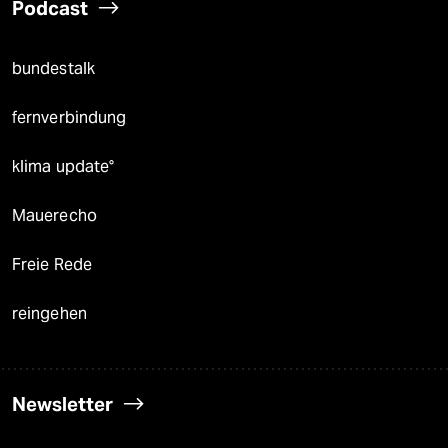
Podcast
bundestalk
fernverbindung
klima update°
Mauerecho
Freie Rede
reingehen
Newsletter