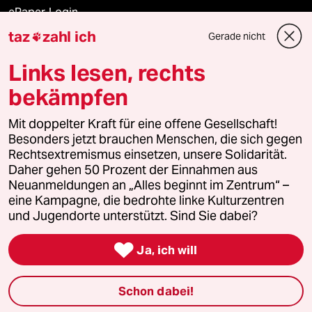
ePaper Login
taz
zahl ich
Gerade nicht

Downloads für Abonnierende
Links lesen, rechts
bekämpfen
© 2026 taz Verlags und Vertriebs GmbH
Alle Rechte vorbehalten. Bei rechtlichen Fragen oder für Genehmigungen
Mit doppelter Kraft für eine offene Gesellschaft!
wenden Sie sich bitte an
lizenzen@taz.de
Besonders jetzt brauchen Menschen, die sich gegen
Rechtsextremismus einsetzen, unsere Solidarität.
Daher gehen 50 Prozent der Einnahmen aus
Feedback
Redaktionsstatut
Kommune-Richtlinien
KI-
Neuanmeldungen an „Alles beginnt im Zentrum“ –
eine Kampagne, die bedrohte linke Kulturzentren
Leitlinie
Informant
Datenschutz
Impressum
AGB
und Jugendorte unterstützt. Sind Sie dabei?
Seitenwende
Einwilligungen widerrufen (Ads)

Ja, ich will
Schon dabei!