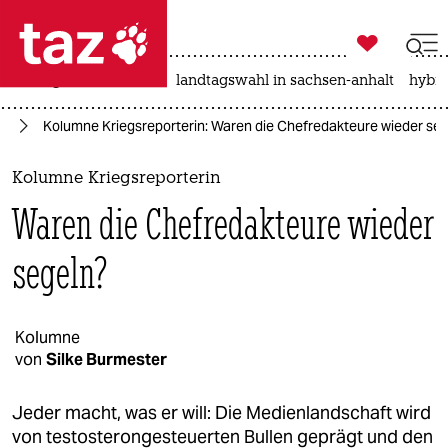

taz zahl ich
niedrigwasser
rente
landtagswahl in sachsen-anhalt
hybri

taz zahl ich
en
Kolumne Kriegsreporterin: Waren die Chefredakteure wieder se
taz zahl ich
themen
Kolumne Kriegsreporterin
Waren die Chefredakteure wieder
politik
segeln?
öko
gesellschaft
Kolumne
kultur
von
Silke Burmester
sport
Jeder macht, was er will: Die Medienlandschaft wird
von testosterongesteuerten Bullen geprägt und den