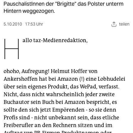
berlin
PauschalistInnen der "Brigitte" das Polster unterm
Hintern weggezogen.
nord
5.10.2010
17:53 Uhr
teilen
wahrheit
H
verlag
allo taz-Medienredaktion,
verlag
veranstaltungen
ohoho, Aufregung! Helmut Hoffer von
shop
Ankershoffen hat bei Amazon (!) eine Lobhudelei
über sein eigenes Produkt, das WePad, verfasst.
fragen & hilfe
Nicht, dass nicht wahrscheinlich jeder zweite
unterstützen
Buchautor sein Buch bei Amazon bespricht, es
sollte den sich jetzt Empörenden - so sie denn
abo
Profis sind - nicht unbekannt sein, dass etliche
genossenschaft
Freiberufler an den Rechnern sitzen und im
Auftrag von PR-Firmen Produktnamen oder