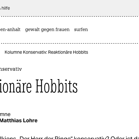
 hilfe
sen-anhalt
gewalt gegen frauen
surfen
Kolumne Konservativ: Reaktionäre Hobbits
servativ
ionäre Hobbits
umne
Matthias Lohre