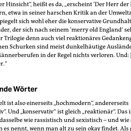
 Hinsicht“, heißt es da, „erscheint ’Der Herr der 
, etwa in seiner harschen Kritik an der Umwelt
spiegelt sich wohl eher die konservative Grundhal
ider, der sich nach seinem ’merry old England‘ se
er Trilogie denn auch viel reaktionäres Gedanken
en Schurken sind meist dunkelhäutige Auslände
ännerberufen in der Regel nichts verloren. Und: J
r.“
ende Wörter
lt ist also einerseits „hochmodern“, andererseits
v“. Und „konservativ“ ist gleich „reaktionär“. Das i
asselbe wie rassistisch und sexistisch – und wie
es nennt, wenn man alt zu sein okay findet. Als 