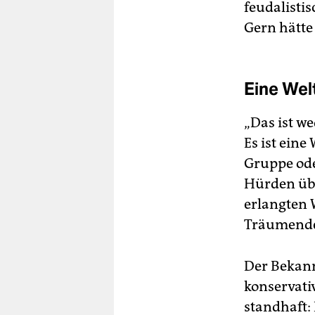
feudalistis
Gern hätte
Eine Wel
„Das ist we
Es ist eine
Gruppe ode
Hürden übe
erlangten W
Träumenden
Der Bekann
konservati
standhaft: 