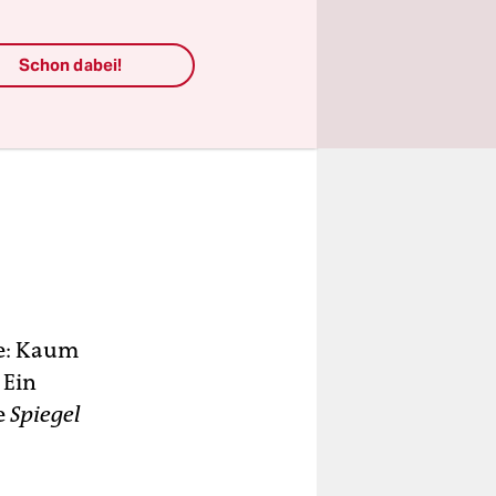
Schon dabei!
ne: Kaum
 Ein
e
Spiegel