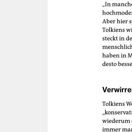
„In mancher
hochmodern
Aber hier 
Tolkiens w
steckt in d
menschlich
haben in M
desto besse
Verwirr
Tolkiens We
„konservati
wiederum d
immer man 