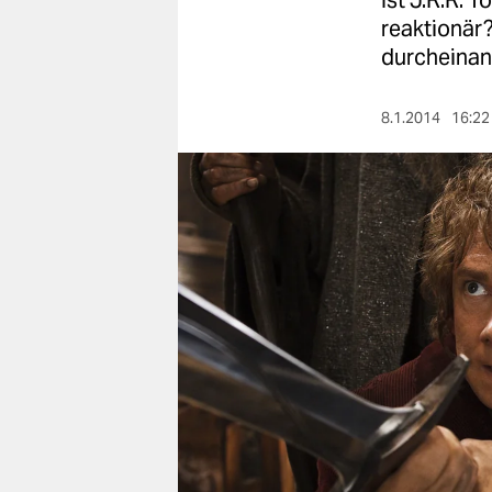
Ist J.R.R. 
berlin
reaktionär?
nord
durcheinan
wahrheit
8.1.2014
16:22
verlag
verlag
veranstaltungen
shop
fragen & hilfe
unterstützen
abo
genossenschaft