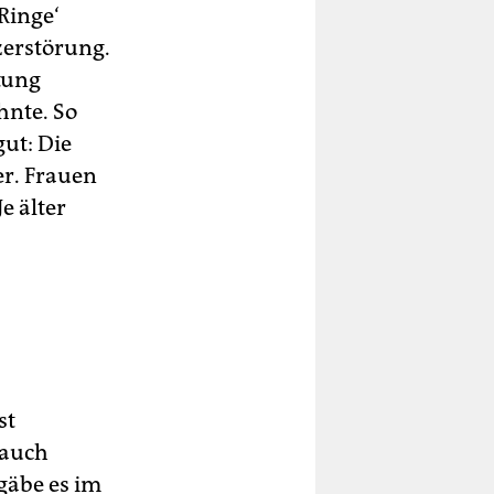
Ringe‘
zerstörung.
tung
hnte. So
gut: Die
r. Frauen
e älter
st
 auch
gäbe es im