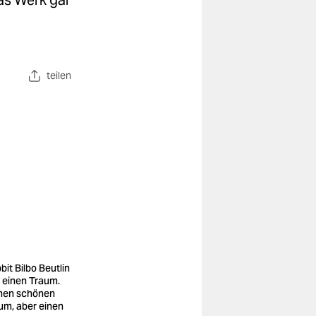
das Werk gar
teilen
bit Bilbo Beutlin
t einen Traum.
nen schönen
um, aber einen