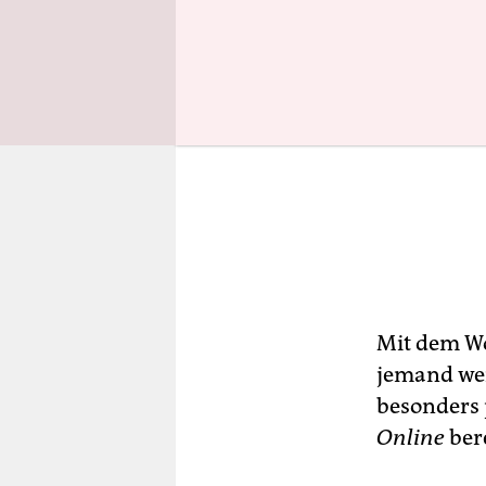
Mit dem Wo
jemand weiß
besonders p
Online
bere