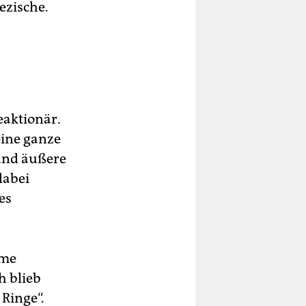
ezische.
reaktionär.
eine ganze
 und äußere
dabei
es
ume
h blieb
 Ringe“.