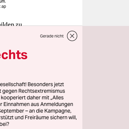
um.
: ap
bilden zu
us leistete
Gerade nicht
ich wurde
echts
r ein
n gerade im
e Sätze
esellschaft! Besonders jetzt
rt gegen Rechtsextremismus
are
z kooperiert daher mit „Alles
ller Einnahmen aus Anmeldungen
. September – an die Kampagne,
rstützt und Freiräume sichern will,
bei?