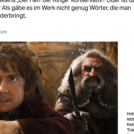
Tolkiens „Der Herr der Ringe“ konservativ? Oder ist 
 Als gäbe es im Werk nicht genug Wörter, die man
derbringt.
 Uhr
Hob
leb
Kei
Tra