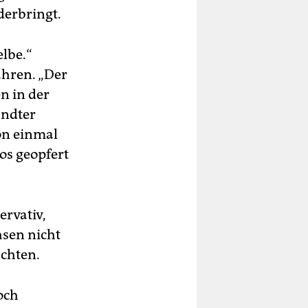
derbringt.
elbe.“
ahren. „Der
en in der
andter
hon einmal
os geopfert
ervativ,
chsen nicht
schten.
doch