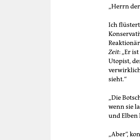
„Herrn der
Ich flüster
Konservati
Reaktionär 
Zeit
: „Er i
Utopist, de
verwirklic
sieht.“
„Die Botsch
wenn sie la
und Elben 
„Aber“, kon