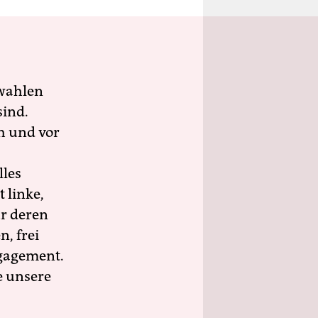
wahlen
sind.
h und vor
lles
 linke,
ür deren
n, frei
ngagement.
e unsere