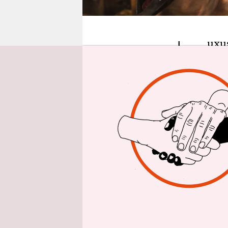
epaper login
L
uxus
müss
ich 
ich gezwun
„Schreib d
Bekannter.
Kino, sahe
beginnen m
Meinung, a