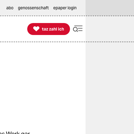
abo
genossenschaft
epaper login

taz zahl ich
taz zahl ich