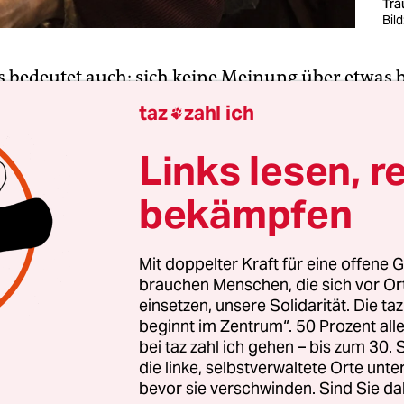
Tra
Bild
 bedeutet auch: sich keine Meinung über etwas 
en, nur weil andere dazu eine haben. Diesen Lux
taz
zahl ich

mir in Bezug auf J. R. R. Tolkiens Werk. Doch neul
gen, Stellung zu beziehen. Leider.
Links lesen, r
bekämpfen
och mal was über den ’Herrn der Ringe‘“, sagte mi
 „Das Ganze ist doch total konservativ.“ Wir saße
n „Der Hobbit – Smaugs Einöde“. Zu Menschen, di
Mit doppelter Kraft für eine offene G
brauchen Menschen, die sich vor O
it „Schreib doch mal was über“, habe ich eine kl
einsetzen, unsere Solidarität. Die ta
ber ich bin zu höflich, um sie hier auszuführen.
beginnt im Zentrum“. 50 Prozent a
bei taz zahl ich gehen – bis zum 30
die linke, selbstverwaltete Orte unte
bevor sie verschwinden. Sind Sie da