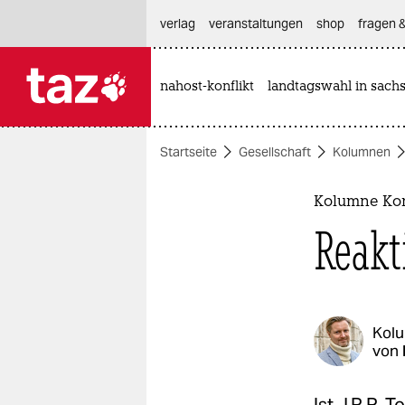
hautnavigation anspringen
hauptinhalt anspringen
footer anspringen
verlag
veranstaltungen
shop
fragen &
nahost-konflikt
landtagswahl in sach

taz zahl ich
taz zahl ich
Startseite
Gesellschaft
Kolumnen
themen
politik
Kolumne Kon
Reakt
öko
gesellschaft
kultur
Kol
von
sport