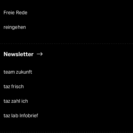
Freie Rede
reingehen
Newsletter
team zukunft
taz frisch
taz zahl ich
taz lab Infobrief