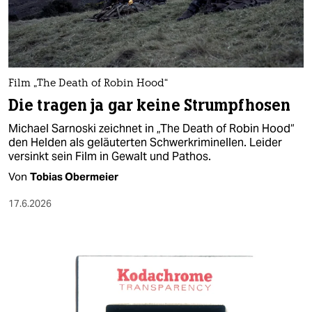
berlin
nord
wahrheit
Film „The Death of Robin Hood“
verlag
Die tragen ja gar keine Strumpfhosen
verlag
Michael Sarnoski zeichnet in „The Death of Robin Hood“
den Helden als geläuterten Schwerkriminellen. Leider
veranstaltungen
versinkt sein Film in Gewalt und Pathos.
shop
Von
Tobias Obermeier
fragen & hilfe
17.6.2026
unterstützen
abo
genossenschaft