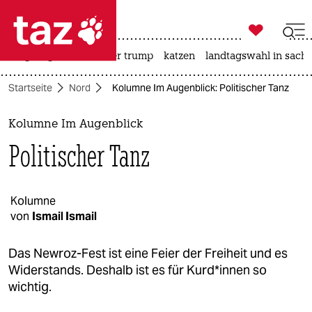

taz zahl ich
bergsteigen
usa unter trump
katzen
landtagswahl in sachs

taz zahl ich
Startseite
Nord
Kolumne Im Augenblick: Politischer Tanz
taz zahl ich
themen
Kolumne Im Augenblick
Politischer Tanz
politik
öko
Kolumne
von
Ismail Ismail
gesellschaft
kultur
Das Newroz-Fest ist eine Feier der Freiheit und es
Widerstands. Deshalb ist es für Kurd*innen so
sport
wichtig.