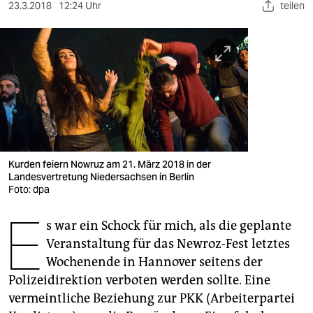
berlin
23.3.2018
12:24 Uhr
teilen
nord
wahrheit
verlag
verlag
veranstaltungen
Kurden feiern Nowruz am 21. März 2018 in der
shop
Landesvertretung Niedersachsen in Berlin
Foto: dpa
fragen & hilfe
E
s war ein Schock für mich, als die geplante
unterstützen
Veranstaltung für das Newroz-Fest letztes
abo
Wochenende in Hannover seitens der
Polizeidirektion verboten werden sollte. Eine
genossenschaft
vermeintliche Beziehung zur PKK (Arbeiterpartei