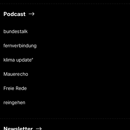
Podcast
bundestalk
fernverbindung
klima update°
Mauerecho
Freie Rede
reingehen
Newsletter