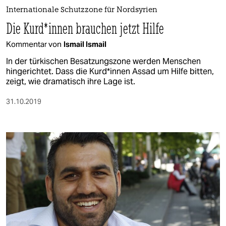
berlin
Internationale Schutzzone für Nordsyrien
nord
Die Kurd*innen brauchen jetzt Hilfe
Kommentar von
Ismail Ismail
wahrheit
In der türkischen Besatzungszone werden Menschen
verlag
hingerichtet. Dass die Kurd*innen Assad um Hilfe bitten,
zeigt, wie dramatisch ihre Lage ist.
verlag
31.10.2019
veranstaltungen
shop
fragen & hilfe
unterstützen
abo
genossenschaft