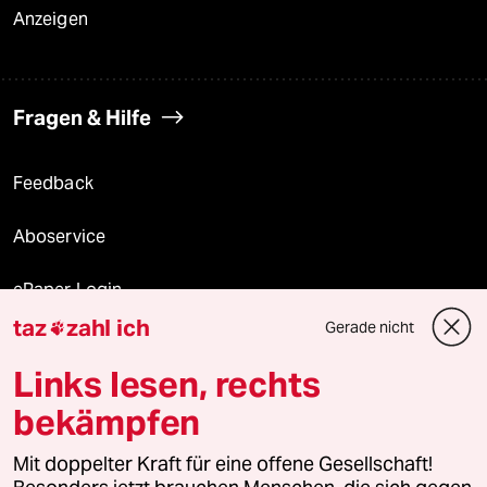
Anzeigen
Fragen & Hilfe
Feedback
Aboservice
ePaper Login
taz
zahl ich
Gerade nicht

Downloads für Abonnierende
Links lesen, rechts
bekämpfen
© 2026 taz Verlags und Vertriebs GmbH
Alle Rechte vorbehalten. Bei rechtlichen Fragen oder für Genehmigungen
Mit doppelter Kraft für eine offene Gesellschaft!
wenden Sie sich bitte an
lizenzen@taz.de