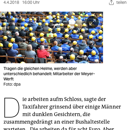
berlin
4.4.2018
16:00 Uhr
teilen
nord
wahrheit
verlag
verlag
veranstaltungen
Tragen die gleichen Helme, werden aber
shop
unterschiedlich behandelt: Mitarbeiter der Meyer-
Werft
Foto: dpa
fragen & hilfe
D
unterstützen
ie arbeiten aufm Schloss, sagte der
Taxifahrer grinsend über einige Männer
abo
mit dunklen Gesichtern, die
genossenschaft
zusammengedrängt an einer Bushaltestelle
warteten. „Die arbeiten da für acht Euro. Aber