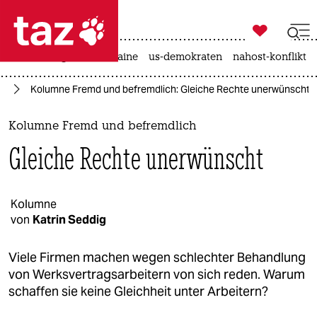

taz zahl ich
hitze
krieg in der ukraine
us-demokraten
nahost-konflikt

taz zahl ich
rd
Kolumne Fremd und befremdlich: Gleiche Rechte unerwünscht
taz zahl ich
themen
Kolumne Fremd und befremdlich
Gleiche Rechte unerwünscht
politik
öko
Kolumne
von
Katrin Seddig
gesellschaft
kultur
Viele Firmen machen wegen schlechter Behandlung
von Werksvertragsarbeitern von sich reden. Warum
sport
schaffen sie keine Gleichheit unter Arbeitern?