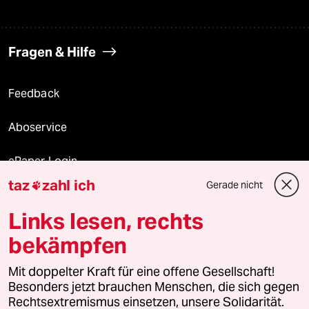
Fragen & Hilfe
Feedback
Aboservice
ePaper Login
taz
zahl ich
Gerade nicht

Downloads für Abonnierende
Links lesen, rechts
bekämpfen
© 2026 taz Verlags und Vertriebs GmbH
Alle Rechte vorbehalten. Bei rechtlichen Fragen oder für Genehmigungen
Mit doppelter Kraft für eine offene Gesellschaft!
wenden Sie sich bitte an
lizenzen@taz.de
Besonders jetzt brauchen Menschen, die sich gegen
Rechtsextremismus einsetzen, unsere Solidarität.