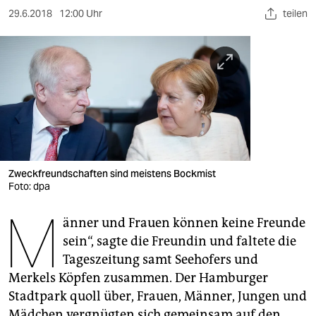
berlin
29.6.2018
12:00 Uhr
teilen
nord
wahrheit
verlag
verlag
veranstaltungen
Zweckfreundschaften sind meistens Bockmist
shop
Foto: dpa
fragen & hilfe
M
änner und Frauen können keine Freunde
unterstützen
sein“, sagte die Freundin und faltete die
Tageszeitung samt Seehofers und
abo
Merkels Köpfen zusammen. Der Hamburger
genossenschaft
Stadtpark quoll über, Frauen, Männer, Jungen und
Mädchen vergnügten sich gemeinsam auf den