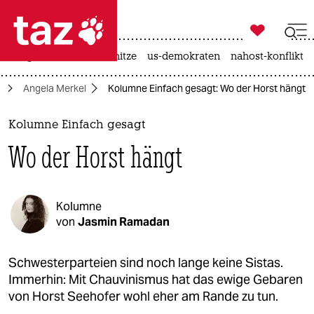

taz zahl ich
krieg in der ukraine
hitze
us-demokraten
nahost-konflikt

taz zahl ich
g
Angela Merkel
Kolumne Einfach gesagt: Wo der Horst hängt
taz zahl ich
themen
Kolumne Einfach gesagt
Wo der Horst hängt
politik
öko
Kolumne
gesellschaft
von
Jasmin Ramadan
kultur
Schwesterparteien sind noch lange keine Sistas.
Immerhin: Mit Chauvinismus hat das ewige Gebaren
sport
von Horst Seehofer wohl eher am Rande zu tun.