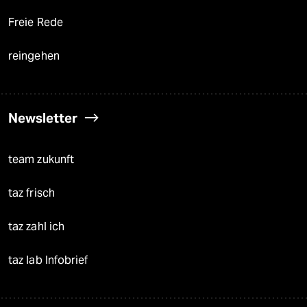
Freie Rede
reingehen
Newsletter
team zukunft
taz frisch
taz zahl ich
taz lab Infobrief