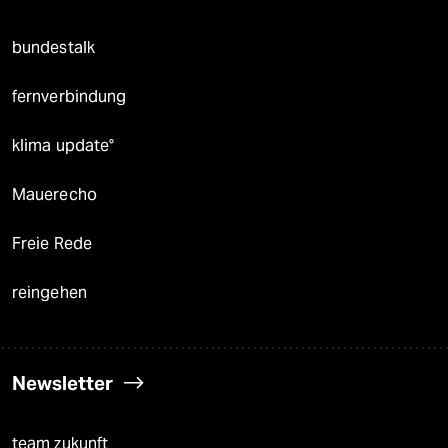
bundestalk
fernverbindung
klima update°
Mauerecho
Freie Rede
reingehen
Newsletter
team zukunft