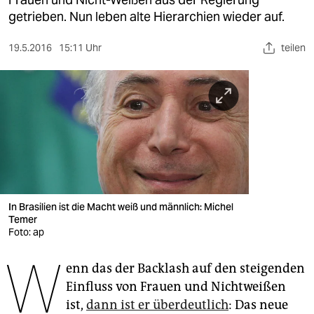
berlin
getrieben. Nun leben alte Hierarchien wieder auf.
nord
19.5.2016
15:11 Uhr
teilen
wahrheit
verlag
verlag
veranstaltungen
shop
fragen & hilfe
In Brasilien ist die Macht weiß und männlich: Michel
Temer
unterstützen
Foto: ap
W
abo
enn das der Backlash auf den steigenden
Einfluss von Frauen und Nichtweißen
genossenschaft
ist,
dann ist er überdeutlich
: Das neue