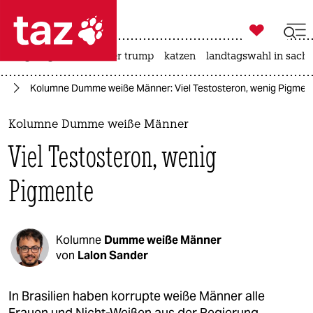

taz zahl ich
bergsteigen
usa unter trump
katzen
landtagswahl in sachs

taz zahl ich
en
Kolumne Dumme weiße Männer: Viel Testosteron, wenig Pigmen
taz zahl ich
themen
Kolumne Dumme weiße Männer
Viel Testosteron, wenig
politik
Pigmente
öko
gesellschaft
Kolumne
Dumme weiße Männer
kultur
von
Lalon Sander
sport
In Brasilien haben korrupte weiße Männer alle
Frauen und Nicht-Weißen aus der Regierung