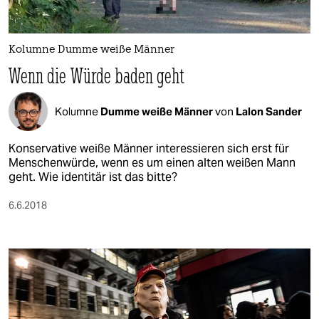
berlin
nord
Kolumne Dumme weiße Männer
wahrheit
Wenn die Würde baden geht
verlag
Kolumne
Dumme weiße Männer
von
Lalon Sander
verlag
Konservative weiße Männer interessieren sich erst für
veranstaltungen
Menschenwürde, wenn es um einen alten weißen Mann
geht. Wie identitär ist das bitte?
shop
6.6.2018
fragen & hilfe
unterstützen
abo
genossenschaft