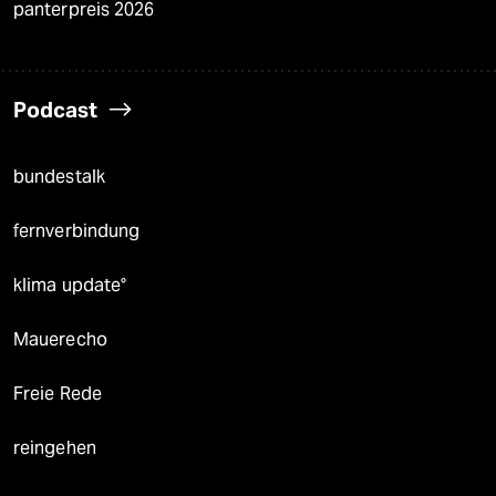
panterpreis 2026
Podcast
bundestalk
fernverbindung
klima update°
Mauerecho
Freie Rede
reingehen