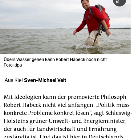
berlin
nord
wahrheit
verlag
verlag
Übers Wasser gehen kann Robert Habeck noch nicht
Foto: dpa
veranstaltungen
shop
Aus Kiel
Sven-Michael Veit
fragen & hilfe
Mit Ideologien kann der promovierte Philosoph
unterstützen
Robert Habeck nicht viel anfangen. „Politik muss
konkrete Probleme konkret lösen“, sagt Schleswig-
abo
Holsteins grüner Umwelt- und Energieminister,
genossenschaft
der auch für Landwirtschaft und Ernährung
zuständig ist. Und das ist hier in Deutschlands