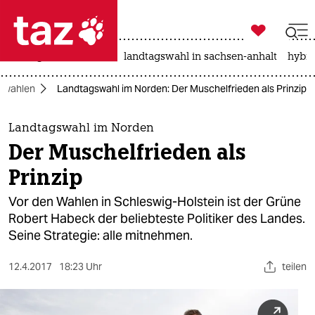

taz zahl ich
niedrigwasser
rente
landtagswahl in sachsen-anhalt
hybri

taz zahl ich
swahlen
Landtagswahl im Norden: Der Muschelfrieden als Prinzip
taz zahl ich
themen
Landtagswahl im Norden
Der Muschelfrieden als
politik
Prinzip
öko
Vor den Wahlen in Schleswig-Holstein ist der Grüne
Robert Habeck der beliebteste Politiker des Landes.
gesellschaft
Seine Strategie: alle mitnehmen.
kultur
12.4.2017
18:23 Uhr
teilen
sport