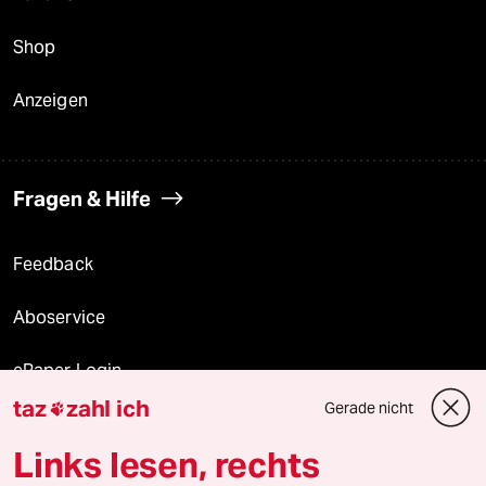
Shop
Anzeigen
Fragen & Hilfe
Feedback
Aboservice
ePaper Login
taz
zahl ich
Gerade nicht

Downloads für Abonnierende
Links lesen, rechts