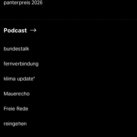
panterpreis 2026
Podcast
bundestalk
fernverbindung
klima update°
Mauerecho
Freie Rede
reingehen