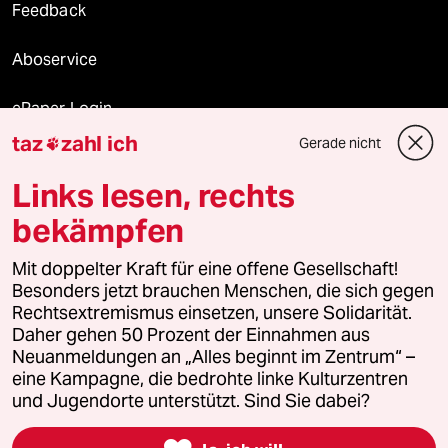
Feedback
Aboservice
ePaper Login
taz
zahl ich
Gerade nicht

Downloads für Abonnierende
Links lesen, rechts
bekämpfen
© 2026 taz Verlags und Vertriebs GmbH
Mit doppelter Kraft für eine offene Gesellschaft!
Alle Rechte vorbehalten. Bei rechtlichen Fragen oder für Genehmigungen
wenden Sie sich bitte an
lizenzen@taz.de
Besonders jetzt brauchen Menschen, die sich gegen
Rechtsextremismus einsetzen, unsere Solidarität.
Daher gehen 50 Prozent der Einnahmen aus
Feedback
Redaktionsstatut
Kommune-Richtlinien
KI-
Neuanmeldungen an „Alles beginnt im Zentrum“ –
eine Kampagne, die bedrohte linke Kulturzentren
Leitlinie
Informant
Datenschutz
Impressum
AGB
und Jugendorte unterstützt. Sind Sie dabei?
Seitenwende
Einwilligungen widerrufen (Ads)