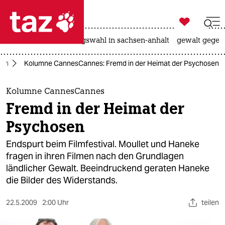

taz zahl ich
hitze
surfen
landtagswahl in sachsen-anhalt
gewalt gegen

taz zahl ich
ilm
Kolumne CannesCannes: Fremd in der Heimat der Psychosen
taz zahl ich
themen
Kolumne CannesCannes
Fremd in der Heimat der
politik
Psychosen
öko
Endspurt beim Filmfestival. Moullet und Haneke
fragen in ihren Filmen nach den Grundlagen
gesellschaft
ländlicher Gewalt. Beeindruckend geraten Haneke
die Bilder des Widerstands.
kultur
sport
22.5.2009
2:00 Uhr
teilen