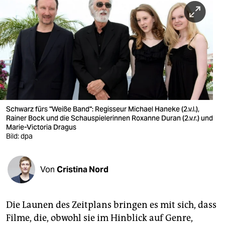
berlin
nord
wahrheit
verlag
verlag
veranstaltungen
Schwarz fürs "Weiße Band": Regisseur Michael Haneke (2.v.l.),
Rainer Bock und die Schauspielerinnen Roxanne Duran (2.v.r.) und
shop
Marie-Victoria Dragus
Bild: dpa
fragen & hilfe
unterstützen
Von
Cristina Nord
abo
Die Launen des Zeitplans bringen es mit sich, dass
genossenschaft
Filme, die, obwohl sie im Hinblick auf Genre,