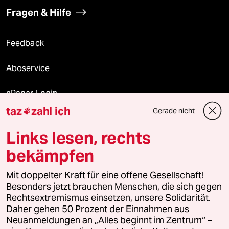
Fragen & Hilfe
Feedback
Aboservice
ePaper Login
taz
zahl ich
Gerade nicht

Downloads für Abonnierende
Links lesen, rechts
bekämpfen
© 2026 taz Verlags und Vertriebs GmbH
Mit doppelter Kraft für eine offene Gesellschaft!
Alle Rechte vorbehalten. Bei rechtlichen Fragen oder für Genehmigungen
wenden Sie sich bitte an
lizenzen@taz.de
Besonders jetzt brauchen Menschen, die sich gegen
Rechtsextremismus einsetzen, unsere Solidarität.
Daher gehen 50 Prozent der Einnahmen aus
Feedback
Redaktionsstatut
Kommune-Richtlinien
KI-
Neuanmeldungen an „Alles beginnt im Zentrum“ –