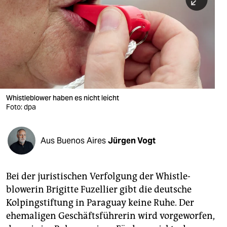
berlin
nord
wahrheit
verlag
verlag
Whistleblower haben es nicht leicht
Foto: dpa
veranstaltungen
shop
Aus Buenos Aires
Jürgen Vogt
fragen & hilfe
unterstützen
Bei der juristischen Verfolgung der Whistle­
blowerin Brigitte Fuzellier gibt die deutsche
abo
Kolpingstiftung in Paraguay keine Ruhe. Der
genossenschaft
ehemaligen Geschäftsführerin wird vorgeworfen,