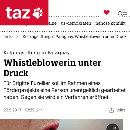

taz zahl ich
hitze
krieg in der ukraine
us-demokraten
nahost-konflikt

taz zahl ich
Amerika
Kolpingstiftung in Paraguay: Whistleblowerin unter Druck
taz zahl ich
themen
Kolpingstiftung in Paraguay
Whistleblowerin unter
politik
Druck
öko
Für Brigitte Fuzellier soll im Rahmen eines
Förderprojekts eine Person unentgeltlich gearbeitet
gesellschaft
haben. Gegen sie wird ein Verfahren eröffnet.
kultur
22.5.2017
12:39 Uhr
teilen
sport