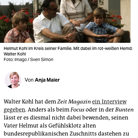
berlin
nord
wahrheit
verlag
Helmut Kohl im Kreis seiner Familie. Mit dabei im rot-weißen Hemd:
verlag
Walter Kohl
Foto: Imago / Sven Simon
veranstaltungen
shop
Von
Anja Maier
fragen & hilfe
Walter Kohl hat dem
Zeit Magazin
ein Interview
unterstützen
gegeben
. Anders als beim
Focus
oder in der
Bunten
abo
lässt er es diesmal nicht dabei bewenden, seinen
Vater Helmut als Gefühlsklotz alten
genossenschaft
bundesrepublikanischen Zuschnitts dastehen zu