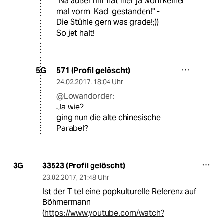
"Na außer mir hat hier ja wohl keiner
mal vorm! Kadi gestanden!" -
Die Stühle gern was grade!;))
So jet halt!
571 (Profil gelöscht)
5G
24.02.2017
,
18:04 Uhr
@Lowandorder:
Ja wie?
ging nun die alte chinesische
Parabel?
33523 (Profil gelöscht)
3G
23.02.2017
,
21:48 Uhr
Ist der Titel eine popkulturelle Referenz auf
Böhmermann
(
https://www.youtube.com/watch?