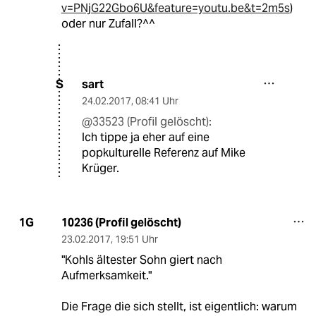
v=PNjG22Gbo6U&feature=youtu.be&t=2m5s
)
oder nur Zufall?^^
sart
S
24.02.2017
,
08:41 Uhr
@33523 (Profil gelöscht):
Ich tippe ja eher auf eine
popkulturelle Referenz auf Mike
Krüger.
10236 (Profil gelöscht)
1G
23.02.2017
,
19:51 Uhr
"Kohls ältester Sohn giert nach
Aufmerksamkeit."
Die Frage die sich stellt, ist eigentlich: warum