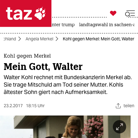

taz zahl ich
nahost-konflikt
usa unter trump
landtagswahl in sachsen-an

taz zahl ich
tschland
Angela Merkel
Kohl gegen Merkel: Mein Gott, Walter
taz zahl ich
themen
Kohl gegen Merkel
Mein Gott, Walter
politik
Walter Kohl rechnet mit Bundeskanzlerin Merkel ab.
öko
Sie trage Mitschuld am Tod seiner Mutter. Kohls
ältester Sohn giert nach Aufmerksamkeit.
gesellschaft
23.2.2017
18:15 Uhr
teilen
kultur
sport