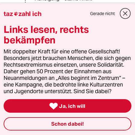
Verschwörungstheorien? Eher
taz
zahl ich
Gerade nicht

Gedanken über Timing der medialen
Berichterstattung.
Links lesen, rechts
bekämpfen
Magst wohl nicht, wenn jemand deine
politischen Helden kritisiert, was?
Mit doppelter Kraft für eine offene Gesellschaft!
Besonders jetzt brauchen Menschen, die sich gegen
Rechtsextremismus einsetzen, unsere Solidarität.
Grisch
G
Daher gehen 50 Prozent der Einnahmen aus
24.02.2017
,
10:07 Uhr
Neuanmeldungen an „Alles beginnt im Zentrum“ –
@10236 (Profil gelöscht):
eine Kampagne, die bedrohte linke Kulturzentren
welches Timing? wurde die
und Jugendorte unterstützt. Sind Sie dabei?
Bundestagswahl denn vorverlegt?

Ja, ich will
10236 (Profil gelöscht)
1G
Schon dabei!
24.02.2017
,
11:50 Uhr