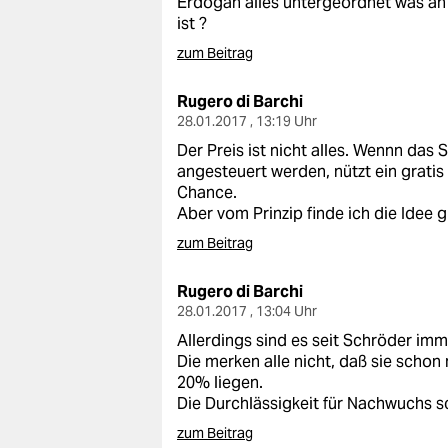
Erdogan alles untergeordnet was an 
epaper login
ist ?
zum Beitrag
Rugero di Barchi
28.01.2017 , 13:19 Uhr
Der Preis ist nicht alles. Wennn das S
angesteuert werden, nützt ein gratis
Chance.
Aber vom Prinzip finde ich die Idee g
zum Beitrag
Rugero di Barchi
28.01.2017 , 13:04 Uhr
Allerdings sind es seit Schröder imm
Die merken alle nicht, daß sie scho
20% liegen.
Die Durchlässigkeit für Nachwuchs s
zum Beitrag