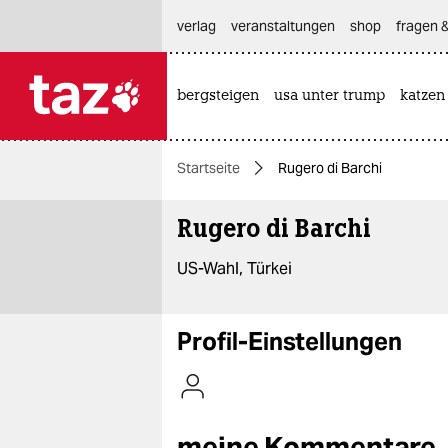
hautnavigation anspringen
hauptinhalt anspringen
footer anspringen
verlag
veranstaltungen
shop
fragen &
bergsteigen
usa unter trump
katzen

taz zahl ich
taz zahl ich
Startseite
Rugero di Barchi
themen
Rugero di Barchi
politik
US-Wahl, Türkei
öko
gesellschaft
Profil-Einstellungen
kultur
sport
meine Kommentare