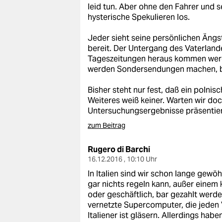
leid tun. Aber ohne den Fahrer und s
hysterische Spekulieren los.
Jeder sieht seine persönlichen Ängst
bereit. Der Untergang des Vaterland
Tageszeitungen heraus kommen werde
werden Sondersendungen machen, b
Bisher steht nur fest, daß ein polni
Weiteres weiß keiner. Warten wir doc
Untersuchungsergebnisse präsentiert
zum Beitrag
Rugero di Barchi
16.12.2016 , 10:10 Uhr
In Italien sind wir schon lange gew
gar nichts regeln kann, außer einem k
oder geschäftlich, bar gezahlt werde
vernetzte Supercomputer, die jeden V
Italiener ist gläsern. Allerdings ha