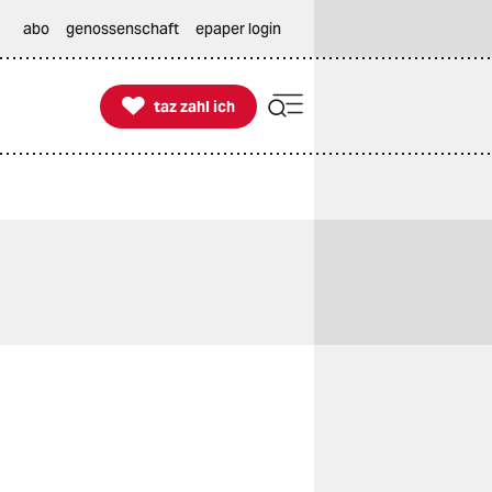
abo
genossenschaft
epaper login

taz zahl ich
taz zahl ich