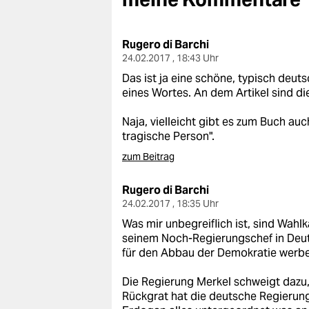
berlin
nord
Rugero di Barchi
24.02.2017 , 18:43 Uhr
wahrheit
Das ist ja eine schöne, typisch deu
verlag
eines Wortes. An dem Artikel sind die
verlag
Naja, vielleicht gibt es zum Buch au
tragische Person".
veranstaltungen
zum Beitrag
shop
Rugero di Barchi
fragen & hilfe
24.02.2017 , 18:35 Uhr
Was mir unbegreiflich ist, sind Wa
unterstützen
seinem Noch-Regierungschef in Deuts
für den Abbau der Demokratie werb
abo
Die Regierung Merkel schweigt dazu
genossenschaft
Rückgrat hat die deutsche Regierung